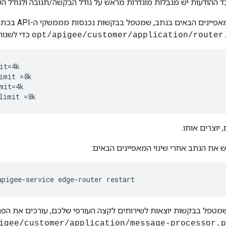
יינים הבאים בנתב, שמטפל בבקשות נכנסות מממשקי ה-API בכתובת
כדי לשנות
t=4k

mit =8k

it=4k

limit =8k
 יוצרים אותו.
 את הנתב אחרי שינוי המאפיינים הבאים:
apigee-service edge-router restart
מטפל בבקשות יוצאות לשירותים לקצה העורפי שלכם, עורכים את הפר