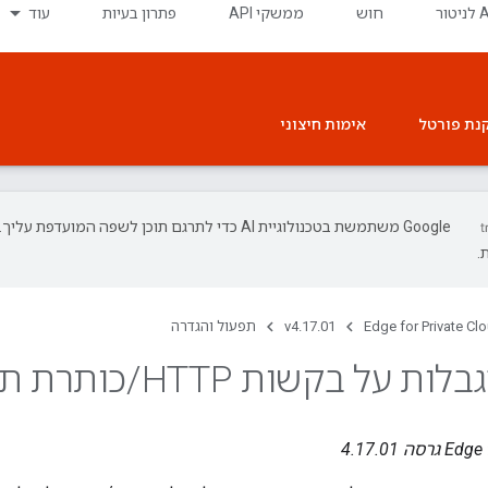
חוש
ממשקי API
פתרון בעיות
עוד
נת פורטל
אימות חיצוני
‫Google משתמשת בטכנולוגיית AI כדי לתרגם תוכן לשפה המועד
.
Edge for Private Cl
v4.17.01
תפעול והגדרה
לות על בקשות HTTP
/
כותרת תג
ה 4.17.01