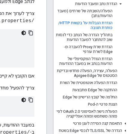
לנתב Edge ולמעבד ההודעות יש מגבלות מוגדרות מראש על גודל הבקשה/תגובה ולגודל השורה.
הגדרת נתב ומעבד הודעות
הפעלה
/
השבתה של שרתים (מעבד
צריך לערוך את המאפ
הודעות
/
נתב)
/opt/apigee/customer/application/router.properties
הגדרת הגבלות על בקשות HTTP
/
כותרת תגובה
בתהליך הגדרה של הנתב כדי לנסות
שוב להתחבר למעבד הודעות
הגדרת שרת Proxy להעברה מ-
Edge לשרת עורפי
הגדרת הגודל המקסימלי של
הודעות בנתב או במעבד ההודעות
הפעלה
,
עצירה
,
הפעלה מחדש ובדיקת
אם הקובץ לא קיים,
הסטטוס של Apigee Edge
הגדרת הפעלה אוטומטית של השרת
צריך להפעיל מחדש
ההתקנה של Edge מתבצעת
החלפה של קובץ הרישיון של Edge
הצגת פרטי ה-Pod
הפעלת גישה לאסימוני OAuth 2
.
0 לפי
מזהה משתמש ומזהה אפליקציה
התאמת קנה המידה לענן פרטי
במעבד ההודעות, ש
הגדרה של TLS
SSL לנכסי Edge בשטח
/
ב-
/opt/apigee/customer/application/message-processor.properties