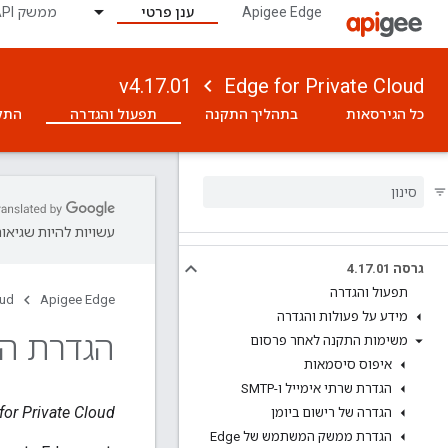
Apigee Edge
ענן פרטי
ממשק API לניטור
v4.17.01
Edge for Private Cloud
כל הגירסאות
בתהליך התקנה
תפעול והגדרה
התק
עשויות להיות שגיאות
גרסה 4
01
.
17
.
תפעול והגדרה
oud
Apigee Edge
מידע על פעולות והגדרה
הגדרת הגב
משימות התקנה לאחר פרסום
איפוס סיסמאות
הגדרת שרתי אימייל ו-SMTP
Edge for Private Cloud גרס
הגדרה של רישום ביומן
הגדרת ממשק המשתמש של Edge