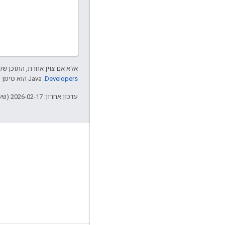
אלא אם צוין אחרת, התוכן של 
Developers‏
.‏ Java הוא סימן מסחרי רשום של חברת Oracle ו/או של השותפים העצמאיים שלה.
עדכון אחרון: 2026-02-17 (שעון UTC).
מידע על Apigee
We're part of Google
אירועים
שותפים
ספרים אלקטרוניים ותשדירי webcast