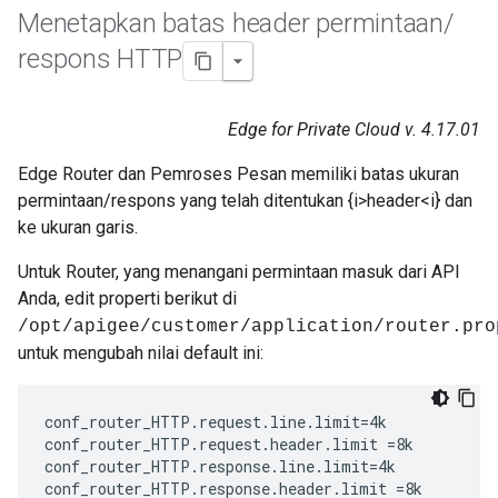
Menetapkan batas header permintaan
/
respons HTTP
Edge for Private Cloud v. 4.17.01
Edge Router dan Pemroses Pesan memiliki batas ukuran
permintaan/respons yang telah ditentukan {i>header<i} dan
ke ukuran garis.
Untuk Router, yang menangani permintaan masuk dari API
Anda, edit properti berikut di
/opt/apigee/customer/application/router.pro
untuk mengubah nilai default ini:
conf_router_HTTP.request.line.limit=4k

conf_router_HTTP.request.header.limit =8k

conf_router_HTTP.response.line.limit=4k

conf_router_HTTP.response.header.limit =8k