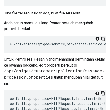
Jika file tersebut tidak ada, buat file tersebut.
Anda harus memulai ulang Router setelah mengubah
properti berikut:
> /opt/apigee/apigee-service/bin/apigee-service edg
Untuk Pemroses Pesan, yang menangani permintaan keluar
ke layanan backend, edit properti berikut di
/opt/apigee/customer/application/message-
untuk mengubah nilai default
processor.properties
ini:
conf/http.properties+HTTPRequest.line.limit=7k

conf/http.properties+HTTPRequest.headers.limit=25k 
conf/http.properties+HTTPResponse.line.limit=2k 
