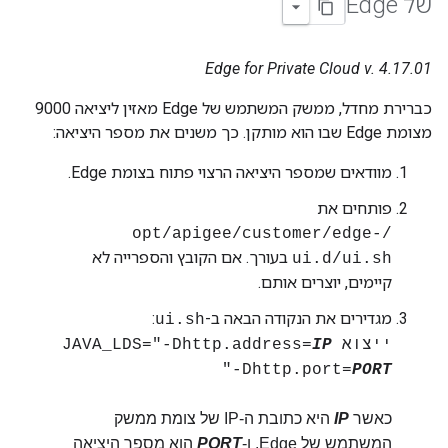
של Edge
Edge for Private Cloud v. 4.17.01
כברירת מחדל, ממשק המשתמש של Edge מאזין ליציאה 9000
מצומת Edge שבו הוא מותקן. כך משנים את מספר היציאה:
מוודאים שמספר היציאה הרצוי פתוח בצומת Edge.
פותחים את
/opt/apigee/customer/edge-
בעורך. אם הקובץ והספרייה לא
ui.d/ui.sh
קיימים, יוצרים אותם.
מגדירים את הנקודה הבאה ב-
:
ui.sh
ייצוא JAVA_LDS="-Dhttp.address=
IP
"
-Dhttp.port=
PORT
כאשר
IP
היא כתובת ה-IP של צומת ממשק
המשתמש של Edge, ו-
PORT
הוא מספר היציאה