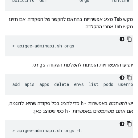
buildinfo
GET
orgs
runtime
s
מקש Tab מציג אפשרויות בהתאם להקשר של הפקודה. אם תזינו
מקש Tab אחרי ההקלדה:
> apigee-adminapi.sh orgs
יופיעו האפשרויות הזמינות להשלמת הפקודה
:
orgs
add  apis  apps  delete  envs  list  pods  userrole
יש להשתמש באפשרות
כדי להציג בכל פקודה שהיא. לדוגמה,
-h
אם אתם משתמשים באפשרות
כפי שמוצג כאן:
-h
> apigee-adminapi.sh orgs -h