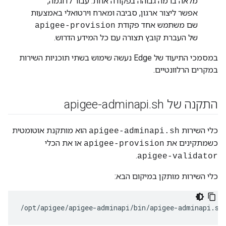
מלאה ברמה גבוהה בפקודה אחת. עבור לדוגמה,
אפשר ליצור ארגון, סביבה ומארח וירטואלי באמצעות
שם משתמש אחד פקודת
apigee-provision
של העברת קובץ תצורה עם כל המידע הדרוש.
במסמכי התיעוד של Edge נעשה שימוש בשתי תוכניות השירות
במקרים הרלוונטיים.
התקנה של apigee-adminapi
sh
.
כלי השירות
הוא מותקנת אוטומטית
apigee-adminapi.sh
כשמתקינים את
או את הכלי
apigee-provision
.
apigee-validator
כלי השירות מותקן במיקום הבא:
/opt/apigee/apigee-adminapi/bin/apigee-adminapi.sh