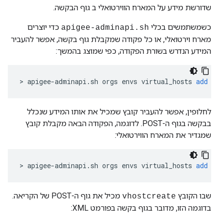
שדורשת מידע על המארח הווירטואלי ב גוף הבקשה.
כשמשתמשים בכלי
כדי יוצרים
apigee-adminapi.sh
מארח וירטואלי, או כל פקודה שמקבלת גוף בקשה, אפשר להעביר
המידע הנדרש בשורת הפקודה, כפי שמוצג בהמשך:
>
apigee
-
adminapi
.
sh
orgs
envs
virtual_hosts
add
-
לחלופין, אפשר להעביר קובץ שמכיל את אותו המידע שנכלל
בבקשה בגוף ה-POST. לדוגמה, הפקודה הבאה מקבלת קובץ
שמגדיר את המארח הווירטואלי:
>
apigee
-
adminapi
.
sh
orgs
envs
virtual_hosts
add
-
שבו הקובץ
מכיל את גוף ה-POST של הקריאה.
vhostcreate
בדוגמה הזו, מדובר בגוף בקשה בפורמט XML: