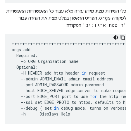
כלי השירות מציג מידע עזרה מלא עבור כל האפשרויות האפשריות
לפקודה
. הפריט הראשון בפלט מציג את העזרה עבור
orgs
הפקודה:
'הוספת ארגונים'
+++++++++++++++++++++++++++++++++++++++++++
orgs
add
Required
:
-
o
ORG
Organization
name
Optional
:
-
H
HEADER
add
http
header
in
request
--
admin
ADMIN_EMAIL
admin
email
address
--
pwd
ADMIN_PASSWORD
admin
password
--
host
EDGE_SERVER
edge
server
to
make
request
--
port
EDGE_PORT
port
to
use
for
the
http
requ
--
ssl
set
EDGE_PROTO
to
https
,
defaults
to
htt
--
debug
(
set
in
debug
mode
,
turns
on
verbose
-
h
Displays
Help