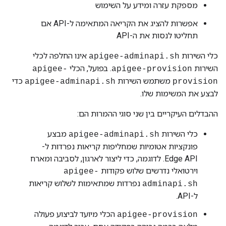
מספקת עזרה ומידע על השימוש
אפשרות להציג את הקריאה המתאימה ל-API אם
תחליטו לנסות את ה-API
כלי השירות
אינו החלפה לכלי
apigee-adminapi.sh
השירות
. בפועל, הכלי
apigee-
apigee-provision
משתמש השירות
כדי
apigee-adminapi.sh
provision
לבצע את המשימות שלו.
ההבדלים העיקריים בין שני סוגי ההמרות הם:
כלי השירות
מבצע
apigee-adminapi.sh
פונקציות אטומיות שמחליפות קריאות נפרדות ל-
Edge API. לדוגמה, כדי ליצור לארגון, לסביבה ומארח
וירטואלי נדרשים שלוש פקודות
apigee-
נפרדות שמתאימות לשלוש קריאות
adminapi.sh
ל-API.
הכלי מיועד לביצוע פעולה
apigee-provision