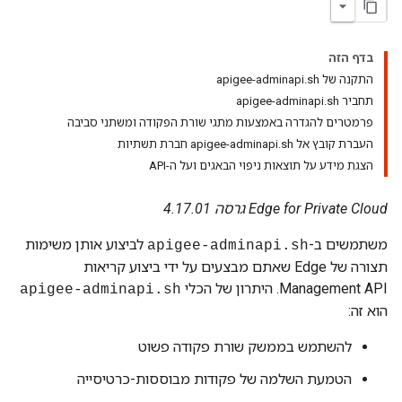
בדף הזה
התקנה של apigee-adminapi.sh
תחביר apigee-adminapi.sh
פרמטרים להגדרה באמצעות מתגי שורת הפקודה ומשתני סביבה
העברת קובץ אל apigee-adminapi.sh חברת תשתיות
הצגת מידע על תוצאות ניפוי הבאגים ועל ה-API
Edge for Private Cloud גרסה 4.17.01
משתמשים ב-
לביצוע אותן משימות
apigee-adminapi.sh
תצורה של Edge שאתם מבצעים על ידי ביצוע קריאות
Management API. היתרון של הכלי
apigee-adminapi.sh
הוא זה:
להשתמש בממשק שורת פקודה פשוט
הטמעת השלמה של פקודות מבוססות-כרטיסייה