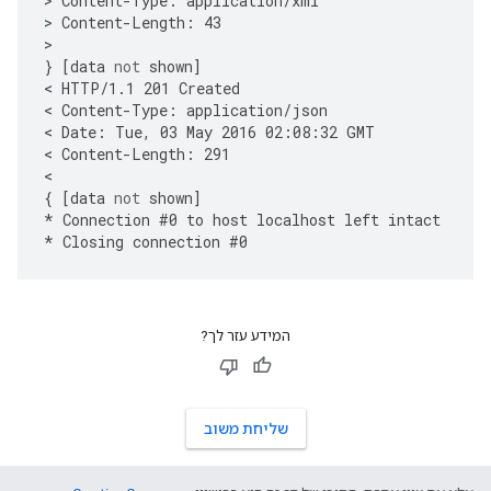
>
Content
-
Type
:
application
/
xml
>
Content
-
Length
:
43
}
[
data
not
shown
]
<
HTTP
/
1.1
201
Created
<
Content
-
Type
:
application
/
json
<
Date
:
Tue
,
03
May
2016
02
:
08
:
32
GMT
<
Content
-
Length
:
291
{
[
data
not
shown
]
*
Connection
#
0
to
host
localhost
left
intact
*
Closing
connection
#
0
המידע עזר לך?
שליחת משוב