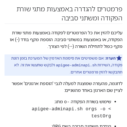
פרמטרים להגדרה באמצעות מתגי שורת
הפקודה ומשתני סביבה
עליכם להזין את כל הפרמטרים לפקודה באמצעות מתגי שורת
הפקודה, או באמצעות במשתני סביבה. הוספת מקף בודד (-) או
מקף כפול לתחילת השורה (--) לפי הצורך.
הערה:
אם משמיטים את סיסמת האדמין של המערכת בזמן הזנת
פקודה, השירות
ולבקש שתעשו את זה. לא
apigee-adminapi.sh
תתבקשו להזין פרמטרים אחרים.
לדוגמה, מהעזרה שמוצגת למעלה לגבי 'הוספת ארגונים' אפשר
לציין שם הארגון באחד מהשניים:
שימוש בשורת הפקודה
מתג:
-o
> apigee-adminapi.sh orgs -o
testOrg
הגדרת משתנה סביבה בשם
:
ORG