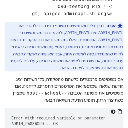
> ייצוא ORG=testOrg
&gt; apigee-adminapi.sh orgs
הערה:
בדרך כלל משתמשים במשתני סביבה כדי להגדיר את
ואת
, ולפעמים גם משתמשים ב-
ADMIN_EMAIL
ADMIN_EMAIL
. הפרמטרים האלה משמשים את רוב הפקודות. הדאגה
ADMIN_EMAIL
בהגדרת פרמטרים אחרים, כמו
, באמצעות משתני סביבה היא יכול
ORG
להיות שההגדרה נכונה לפקודה אחת, אבל היא שגויה לפקודה הבאה.
עבור לדוגמה, אם שוכחים לאפס את משתנה הסביבה, עלולים להעביר
בטעות את עד שמגיעים לפקודה הבאה.
אם משמיטים פרמטרים כלשהם מהפקודה, כלי השירות יציג
הודעת שגיאה. שמתאר את הפרמטרים החסרים. לדוגמה, אם
משמיטים את משתנה הסביבה
או
שמציין
--host
--host
כשתיצרו ארגון, תופיע הודעת השגיאה הבאה:
Error
with
required
variable
or
parameter
ADMIN_PASSWORD
....
OK