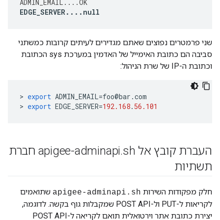
ADMIN_EMAIL
....
OK
EDGE_SERVER
....
null
שני פרמטרים נפוצים שאתם מגדירים לעיתים קרובות כמשתני
סביבה הם כתובת האימייל של האדמין במערכת sys הכתובת
וכתובת ה-IP של שרת הניהול:
>
export
ADMIN_EMAIL
=
foo
@
bar
.
com
>
export
EDGE_SERVER
=
192.168
.
56.101
העברת קובץ אל apigee-adminapi
.
sh חברת
תשתיות
חלק מפקודות השירות
שתואמים
apigee-adminapi.sh
לקריאות ל-PUT ול-POST API שמקבלות גוף בקשה. לדוגמה,
יצירת כתובת אתר וירטואלית תואם לקריאה ל-POST API