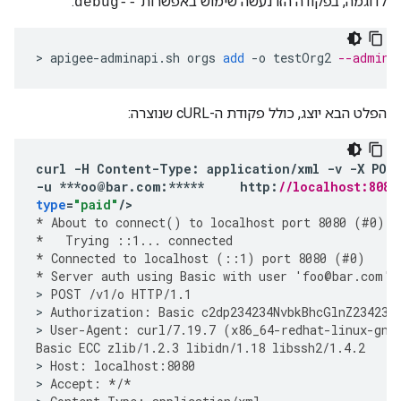
לדוגמה, בפקודה הזו נעשה שימוש באפשרות
:
--debug
>
apigee
-
adminapi
.
sh
orgs
add
-
o
testOrg2
--admin 
הפלט הבא יוצג, כולל פקודת ה-cURL שנוצרה:
curl
-
H
Content
-
Type
:
application
/
xml
-
v
-
X
POS
-
u
***
oo
@
bar
.
com
:
*****
http
:
//localhost:8080
type
=
"paid"
/
*
About
to
connect
()
to
localhost
port
8080
(
#
0
)
*
Trying
::
1
...
connected
*
Connected
to
localhost
(
::
1
)
port
8080
(
#
0
)
*
Server
auth
using
Basic
with
user
'
foo
@
bar
.
com
'
>
POST
/
v1
/
o
HTTP
/
1.1
>
Authorization
:
Basic
c2dp234234NvbkBhcGlnZ234234
>
User
-
Agent
:
curl
/
7.19.7
(
x86_64
-
redhat
-
linux
-
gnu
Basic
ECC
zlib
/
1.2.3
libidn
/
1.18
libssh2
/
1.4.2
>
Host
:
localhost
:
8080
>
Accept
:
*/*