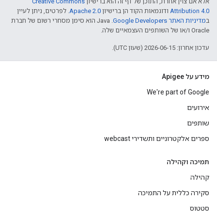
אלא אם צוין אחרת, התוכן של דף זה הוא ברישיון
Creative Commons
Attribution 4.0
ודוגמאות הקוד הן ברישיון
Apache 2.0
. לפרטים, ניתן לעיין
ב
מדיניות האתר Google Developers‏
.‏ Java הוא סימן מסחרי רשום של חברת
Oracle ו/או של השותפים העצמאיים שלה.
עדכון אחרון: 2026-06-15 (שעון UTC).
מידע על Apigee
We're part of Google
אירועים
שותפים
ספרים אלקטרוניים ותשדירי webcast
תמיכה וקהילה
קהילה
סקירה כללית על התמיכה
סטטוס