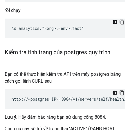
rồi chạy:
\d analytics."<org>.<env>.fact"
Kiểm tra tình trạng của postgres quy trình
Bạn có thể thực hiện kiểm tra API trên máy postgres bằng
cách gọi lệnh CURL sau:
http://<postgres_IP>:8084/v1/servers/self/health/
Lưu ý
: Hãy đảm bảo rằng bạn sử dụng cổng 8084.
Công cụ này sẽ trả về trạng thái "ACTIVE" (ĐANG HOẠT