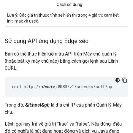
Cách sử dụng
Lưu ý:
Các giá trị thuộc tính sẽ hiển thị trong 4 giá trị: cam kết,
init, max và used.
Sử dụng API ứng dụng Edge séc
Bạn có thể thực hiện kiểm tra API trên Máy chủ quản lý
(hoặc bất kỳ máy chủ nào) bằng cách gọi lệnh sau Lệnh
CURL:
curl http://
<host>
:8080/v1/servers/self/up 
Trong đó,
&lt;host&gt;
là địa chỉ IP của phần Quản lý Máy
chủ.
Lệnh gọi này trả về giá trị "true" và "false". Nếu đúng, điều
đó có nghĩa là nút đang hoạt động và dịch vụ Java đang