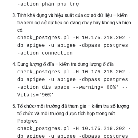
-action phần phụ trợ
Tính khả dụng và hiệu suất của cơ sở dữ liệu – kiểm
tra xem cơ sở dữ liệu có đang chạy hay không và hiện
có:
check_postgres.pl -H 10.176.218.202 -
db apigee -u apigee -dbpass postgres
-action connection
Dung lượng ổ đĩa – kiểm tra dung lượng ổ đĩa:
check_postgres.pl -H 10.176.218.202 -
db apigee -u apigee -dbpass postgres
-action dis_space --warning='80%' --
Vitals='90%'
Tổ chức/môi trường đã tham gia – kiểm tra số lượng
tổ chức và môi trường được tích hợp trong nút
Postgres:
check_postgres.pl -H 10.176.218.202 -
db apigee -u apigee -dbpass postgres