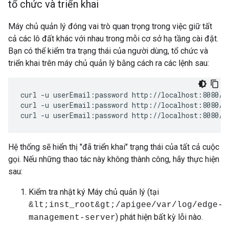
tổ chức và triển khai
Máy chủ quản lý đóng vai trò quan trọng trong việc giữ tất
cả các lô đất khác với nhau trong mỗi cơ sở hạ tầng cài đặt.
Bạn có thể kiểm tra trạng thái của người dùng, tổ chức và
triển khai trên máy chủ quản lý bằng cách ra các lệnh sau:
curl -u userEmail:password http://localhost:8080/v1
curl -u userEmail:password http://localhost:8080/v1
curl -u userEmail:password http://localhost:8080/v
Hệ thống sẽ hiển thị "đã triển khai" trạng thái của tất cả cuộc
gọi. Nếu những thao tác này không thành công, hãy thực hiện
sau:
Kiểm tra nhật ký Máy chủ quản lý (tại
&lt;inst_root&gt;/apigee/var/log/edge-
) phát hiện bất kỳ lỗi nào.
management-server