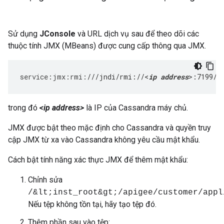
Sử dụng
JConsole
và URL dịch vụ sau để theo dõi các
thuộc tính JMX (MBeans) được cung cấp thông qua JMX.
service
:
jmx
:
rmi
:
///jndi/rmi://<
ip address
>:7199/j
trong đó
<ip address>
là IP của Cassandra máy chủ.
JMX được bật theo mặc định cho Cassandra và quyền truy
cập JMX từ xa vào Cassandra không yêu cầu mật khẩu.
Cách bật tính năng xác thực JMX để thêm mật khẩu:
Chỉnh sửa
/&lt;inst_root&gt;/apigee/customer/appl
Nếu tệp không tồn tại, hãy tạo tệp đó.
Thêm phần sau vào tệp: