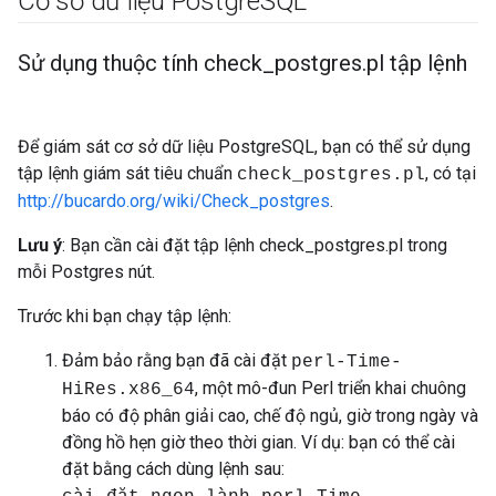
Cơ sở dữ liệu Postgre
SQL
Sử dụng thuộc tính check
_
postgres
.
pl tập lệnh
Để giám sát cơ sở dữ liệu PostgreSQL, bạn có thể sử dụng
tập lệnh giám sát tiêu chuẩn
, có tại
check_postgres.pl
http://bucardo.org/wiki/Check_postgres
.
Lưu ý
: Bạn cần cài đặt tập lệnh check_postgres.pl trong
mỗi Postgres nút.
Trước khi bạn chạy tập lệnh:
Đảm bảo rằng bạn đã cài đặt
perl-Time-
, một mô-đun Perl triển khai chuông
HiRes.x86_64
báo có độ phân giải cao, chế độ ngủ, giờ trong ngày và
đồng hồ hẹn giờ theo thời gian. Ví dụ: bạn có thể cài
đặt bằng cách dùng lệnh sau: