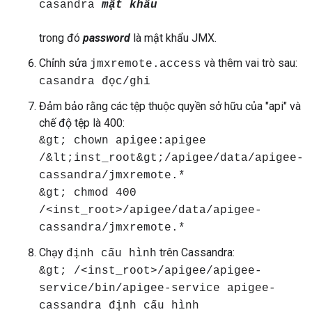
casandra
mật khẩu
trong đó
password
là mật khẩu JMX.
Chỉnh sửa
và thêm vai trò sau:
jmxremote.access
casandra đọc/ghi
Đảm bảo rằng các tệp thuộc quyền sở hữu của "api" và
chế độ tệp là 400:
&gt; chown apigee:apigee
/&lt;inst_root&gt;/apigee/data/apigee-
cassandra/jmxremote.*
&gt; chmod 400
/<inst_root>/apigee/data/apigee-
cassandra/jmxremote.*
Chạy
trên Cassandra:
định cấu hình
&gt; /<inst_root>/apigee/apigee-
service/bin/apigee-service apigee-
cassandra định cấu hình