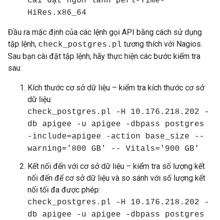
cài đặt ngon lành perl-Time-
HiRes.x86_64
Đầu ra mặc định của các lệnh gọi API bằng cách sử dụng
tập lệnh,
tương thích với Nagios.
check_postgres.pl
Sau bạn cài đặt tập lệnh, hãy thực hiện các bước kiểm tra
sau:
Kích thước cơ sở dữ liệu – kiểm tra kích thước cơ sở
dữ liệu:
check_postgres.pl -H 10.176.218.202 -
db apigee -u apigee -dbpass postgres
-include=apigee -action base_size --
warning='800 GB' -- Vitals='900 GB'
Kết nối đến với cơ sở dữ liệu – kiểm tra số lượng kết
nối đến để cơ sở dữ liệu và so sánh với số lượng kết
nối tối đa được phép:
check_postgres.pl -H 10.176.218.202 -
db apigee -u apigee -dbpass postgres