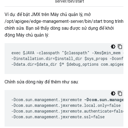
server/bin/start
Ví dụ: để bật JMX trên Máy chủ quản lý, mở
/opt/apigee/edge-management-server/bin/start trong trình
chỉnh sửa. Bạn sẽ thấy dòng sau được sử dụng để khởi
động Máy chủ quản lý:
exec $JAVA -classpath "$classpath" -Xms$min_mem -X
-Dinstallation.dir=$install_dir $sys_props -Dconf.d
-Ddata.dir=$data_dir $* $debug_options com.apigee.
Chỉnh sửa dòng này để thêm như sau:
-Dcom.sun.management.jmxremote 
-Dcom.sun.managem
-Dcom.sun.management.jmxremote.local.only=false  

-Dcom.sun.management.jmxremote.authenticate=false 

-Dcom.sun.management.jmxremote.ssl=false 