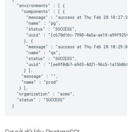
  "environments" : [ {

    "components" : [ {

      "message" : "success at Thu Feb 28 10:27:38 
      "name" : "pg",

      "status" : "SUCCESS",

      "uuid" : "[c678d16c-7990-4a5a-ae19-a99f925fcb
     }, {

      "message" : "success at Thu Feb 28 10:29:03 
      "name" : "qs",

      "status" : "SUCCESS",

      "uuid" : "[ee9f0db7-a9d3-4d21-96c5-1a15b0bf0a
     } ],

    "message" : "",

    "name" : "prod"

   } ],

  "organization" : "acme",

  "status" : "SUCCESS"

}