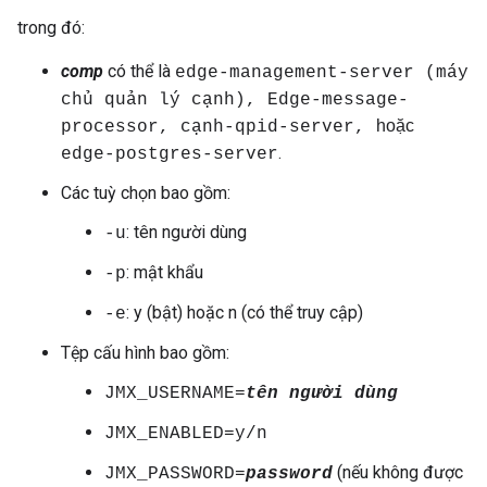
trong đó:
comp
có thể là
edge-management-server (máy
chủ quản lý cạnh), Edge-message-
hoặc
processor, cạnh-qpid-server,
.
edge-postgres-server
Các tuỳ chọn bao gồm:
: tên người dùng
-u
: mật khẩu
-p
: y (bật) hoặc n (có thể truy cập)
-e
Tệp cấu hình bao gồm:
JMX_USERNAME=
tên người dùng
JMX_ENABLED=y/n
(nếu không được
JMX_PASSWORD=
password