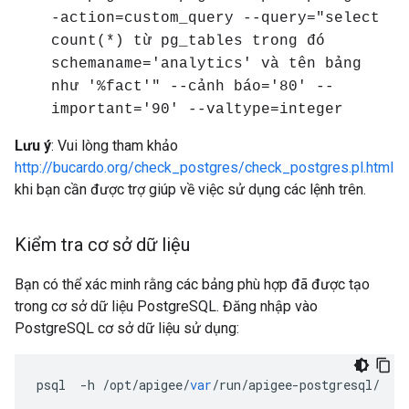
-action=custom_query --query="select
count(*) từ pg_tables trong đó
schemaname='analytics' và tên bảng
như '%fact'" --cảnh báo='80' --
important='90' --valtype=integer
Lưu ý
: Vui lòng tham khảo
http://bucardo.org/check_postgres/check_postgres.pl.html
khi bạn cần được trợ giúp về việc sử dụng các lệnh trên.
Kiểm tra cơ sở dữ liệu
Bạn có thể xác minh rằng các bảng phù hợp đã được tạo
trong cơ sở dữ liệu PostgreSQL. Đăng nhập vào
PostgreSQL cơ sở dữ liệu sử dụng:
psql
-
h
/
opt
/
apigee
/
var
/
run
/
apigee
-
postgresql
/
-
U