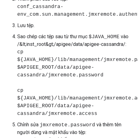
conf_cassandra-
env_com.sun.management.jmxremote.authen
Lưu tệp.
Sao chép các tệp sau từ thư mục
vào
$JAVA_HOME
/&lt;inst_root&gt;/apigee/data/apigee-cassandra/:
cp
${JAVA_HOME}/lib/management/jmxremote.p
$APIGEE_ROOT/data/apigee-
cassandra/jmxremote.password
cp
${JAVA_HOME}/lib/management/jmxremote.a
$APIGEE_ROOT/data/apigee-
cassandra/jmxremote.access
Chỉnh sửa
và thêm tên
jmxremote.password
người dùng và mật khẩu vào tệp: