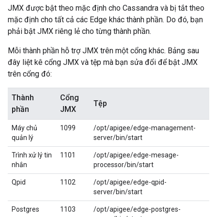
JMX được bật theo mặc định cho Cassandra và bị tắt theo
mặc định cho tất cả các Edge khác thành phần. Do đó, bạn
phải bật JMX riêng lẻ cho từng thành phần.
Mỗi thành phần hỗ trợ JMX trên một cổng khác. Bảng sau
đây liệt kê cổng JMX và tệp mà bạn sửa đổi để bật JMX
trên cổng đó:
Thành
Cổng
Tệp
phần
JMX
Máy chủ
1099
/opt/apigee/edge-management-
quản lý
server/bin/start
Trình xử lý tin
1101
/opt/apigee/edge-mesage-
nhắn
processor/bin/start
Qpid
1102
/opt/apigee/edge-qpid-
server/bin/start
Postgres
1103
/opt/apigee/edge-postgres-