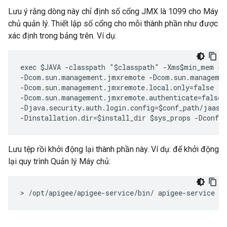
Lưu ý rằng dòng này chỉ định số cổng JMX là 1099 cho Máy
chủ quản lý. Thiết lập số cổng cho mỗi thành phần như được
xác định trong bảng trên. Ví dụ:
exec $JAVA -classpath "$classpath" -Xms$min_mem -X
-Dcom.sun.management.jmxremote -Dcom.sun.managemen
-Dcom.sun.management.jmxremote.local.only=false  

-Dcom.sun.management.jmxremote.authenticate=false 
-Djava.security.auth.login.config=$conf_path/jaas.c
-Dinstallation.dir=$install_dir $sys_props -Dconf.
Lưu tệp rồi khởi động lại thành phần này. Ví dụ: để khởi động
lại quy trình Quản lý Máy chủ:
> /opt/apigee/apigee-service/bin/ apigee-service e