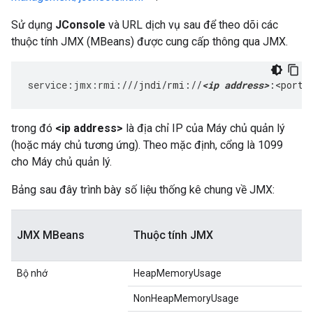
Sử dụng
JConsole
và URL dịch vụ sau để theo dõi các
thuộc tính JMX (MBeans) được cung cấp thông qua JMX.
service
:
jmx
:
rmi
:
///jndi/rmi://
<ip address>
:<port>
trong đó
<ip address>
là địa chỉ IP của Máy chủ quản lý
(hoặc máy chủ tương ứng). Theo mặc định, cổng là 1099
cho Máy chủ quản lý.
Bảng sau đây trình bày số liệu thống kê chung về JMX:
JMX MBeans
Thuộc tính JMX
Bộ nhớ
HeapMemoryUsage
NonHeapMemoryUsage