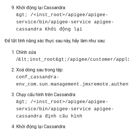
Khởi động lại Cassandra:
&gt; /<inst_root>/apigee/apigee-
service/bin/apigee-service apigee-
cassandra Khởi động lại
Để tắt tính năng xác thực sau này, hãy làm như sau:
Chỉnh sửa
/
&lt;inst_root&gt;/apigee/customer/appl
Xoá dòng sau trong tệp:
conf_cassandra-
env_com.sun.management.jmxremote.authen
Chạy cấu hình trên Cassandra:
&gt; /<inst_root>/apigee/apigee-
service/bin/apigee-service apigee-
cassandra định cấu hình
Khởi động lại Cassandra: