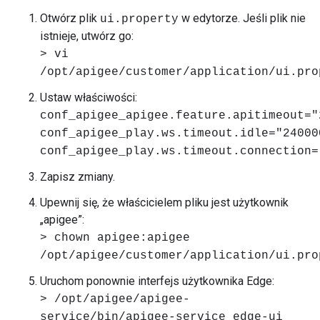
Otwórz plik
w edytorze. Jeśli plik nie
ui.property
istnieje, utwórz go:
> vi
/opt/apigee/customer/application/ui.pro
Ustaw właściwości:
conf_apigee_apigee.feature.apitimeout="
conf_apigee_play.ws.timeout.idle="24000
conf_apigee_play.ws.timeout.connection=
Zapisz zmiany.
Upewnij się, że właścicielem pliku jest użytkownik
„apigee”:
> chown apigee:apigee
/opt/apigee/customer/application/ui.pro
Uruchom ponownie interfejs użytkownika Edge:
> /opt/apigee/apigee-
service/bin/apigee-service edge-ui