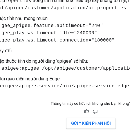
trong trình chỉnh sửa. Nếu tệp này không tồn tại, 
.properties
pt/apigee/customer/application/ui.properties
uộc tính như mong muốn:
igee_apigee.feature.apitimeout="240"
igee_play.ws.timeout.idle="240000"
igee_play.ws.timeout.connection="180000"
ay đổi.
p thuộc tính do người dùng 'apigee' sở hữu:
 apigee:apigee /opt/apigee/customer/applicati
lại giao diện người dùng Edge:
apigee/apigee-service/bin/apigee-service edge
Thông tin này có hữu ích không cho bạn không
GỬI Ý KIẾN PHẢN HỒI