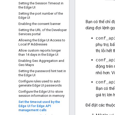
Setting the Session Timeout in
the Edge UI
Setting the port number of the
Edge UI
Bạn có thể chỉ đ
Enabling the consent banner
dùng đợi lệnh gọi
Setting the URL of the Developer
Services portal
conf_ap
Allowing the Edge UI Access to
phụ trợ, b
Local IP Addresses
thị lỗi hết
Allow custom reports longer
than 14 days in the Edge UI
conf_ap
Enabling Geo Aggregation and
Geo Maps
động trên 
Setting the password hint text in
nhỏ hơn. Vi
the Edge UI
Configure rules used to auto
conf_ap
generate Edge UI passwords
Bạn có thể 
Configure the Edge UI to store
giá trị lớn
session information in memory
Set the timeout used by the
Để đặt các thuộc
Edge UI for Edge API
management calls