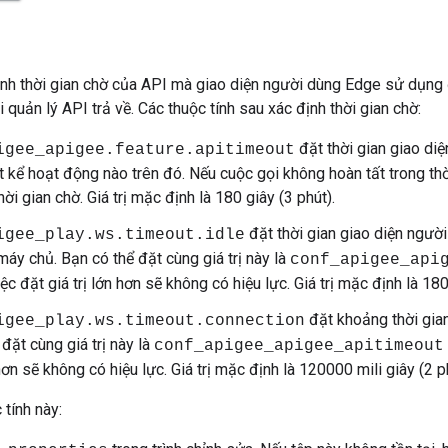
ịnh thời gian chờ của API mà giao diện người dùng Edge sử dụng 
 quản lý API trả về. Các thuộc tính sau xác định thời gian chờ:
đặt thời gian giao di
igee_apigee.feature.apitimeout
ất kể hoạt động nào trên đó. Nếu cuộc gọi không hoàn tất trong thờ
 thời gian chờ. Giá trị mặc định là 180 giây (3 phút).
đặt thời gian giao diện người 
igee_play.ws.timeout.idle
máy chủ. Bạn có thể đặt cùng giá trị này là
conf_apigee_api
ệc đặt giá trị lớn hơn sẽ không có hiệu lực. Giá trị mặc định là 180
đặt khoảng thời gian 
igee_play.ws.timeout.connection
đặt cùng giá trị này là
conf_apigee_apigee_apitimeout
 hơn sẽ không có hiệu lực. Giá trị mặc định là 120000 mili giây (2 p
 tính này: