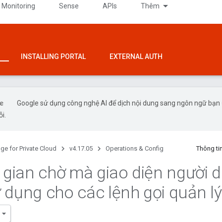
 Monitoring
Sense
APIs
Thêm
INSTALLING PORTAL
EXTERNAL AUTH
Google sử dụng công nghệ AI để dịch nội dung sang ngôn ngữ bạn ư
ỗi.
ge for Private Cloud
v4.17.05
Operations & Config
Thông ti
i gian chờ mà giao diện người 
 dụng cho các lệnh gọi quản lý