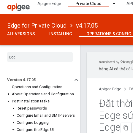
Apigee Edge
Private Cloud
API
Edge for Private Cloud
v4.17.05
ALL VERSIONS
INSTALLING
OPERATIONS & CONFIG
bằng AI có thể có l
Version 4
.
17
.
05
Operations and Configuration
Apigee Edge
Ed
About Operations and Configuration
Đặt thờ
Post installation tasks
Reset passwords
Edge sử
Configure Email and SMTP servers
Configure Logging
Edge
Configure the Edge UI