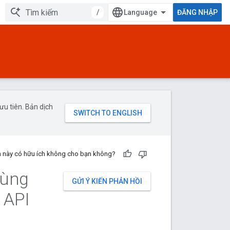
/
ĐĂNG NHẬP
u tiên. Bản dịch
n này có hữu ích không cho bạn không?
dùng
GỬI Ý KIẾN PHẢN HỒI
 API