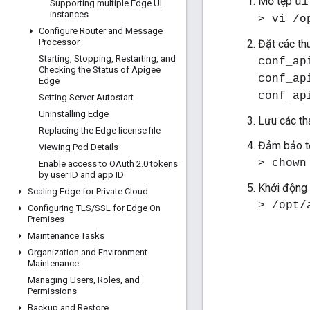
Mở tệp
ui
Supporting multiple Edge UI
instances
> vi /o
Configure Router and Message
Processor
Đặt các th
Starting
,
Stopping
,
Restarting
,
and
conf_ap
Checking the Status of Apigee
conf_ap
Edge
conf_ap
Setting Server Autostart
Uninstalling Edge
Lưu các th
Replacing the Edge license file
Đảm bảo tệ
Viewing Pod Details
> chown
Enable access to OAuth 2
.
0 tokens
by user ID and app ID
Khởi động 
Scaling Edge for Private Cloud
> /opt/
Configuring TLS
/
SSL for Edge On
Premises
Maintenance Tasks
Organization and Environment
Maintenance
Managing Users
,
Roles
,
and
Permissions
Backup and Restore