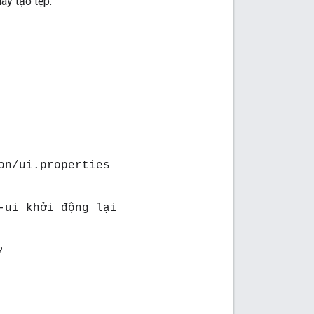
hãy tạo tệp:
on/ui.properties
-ui khởi động lại
?