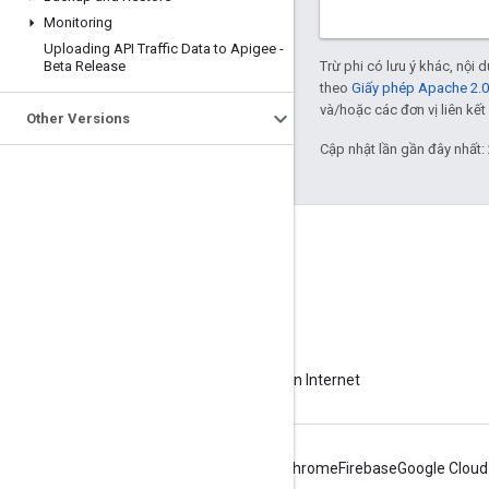
Monitoring
Uploading API Traffic Data to Apigee -
Beta Release
Trừ phi có lưu ý khác, nội
theo
Giấy phép Apache 2.0
và/hoặc các đơn vị liên kết 
Other Versions
Cập nhật lần gần đây nhất:
Giới thiệu về Apigee
We're part of Google
Sự kiện
Đối tác
Sách điện tử và truyền hình trực tiếp trên Internet
Android
Chrome
Firebase
Google Cloud