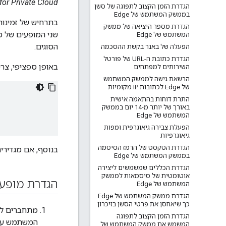
Edge for Private Cloud גרס
הגדרת הזמן הקצוב לתפוגה של סשן
בממשק המשתמש של Edge
הגדרת מספר היציאה של ממשק
המשתמש של Edge
הסוגים.
הפעלה של באנר בקשת ההסכמה
הגדרת כתובת ה-URL של פורטל
באופן ספציפי, צר
השירותים למפתחים
הרשאת גישה לממשק המשתמש
של Edge לכתובות IP מקומיות
התרת דוחות בהתאמה אישית
באורך של יותר מ-14 יום בממשק
המשתמש של Edge
הפעלת צבירה גיאוגרפית ומפות
גיאוגרפיות
הגדרת הטקסט של הרמז הסיסמה
בנוסף, אם מגדירים שהם ישתמשו ב-TLS, צריך לוודא שמ
בממשק המשתמש של Edge
הגדרת הכללים שמשמשים ליצירה
אוטומטית של סיסמאות לממשק
הגדרת מופעים של
המשתמש של Edge
הגדרת ממשק המשתמש של Edge
כך שיאחסן את פרטי הסשן בזיכרון
הגדרת הזמן הקצוב לתפוגה
המשתמש עצמ
המשמש את ממשק המשתמש של