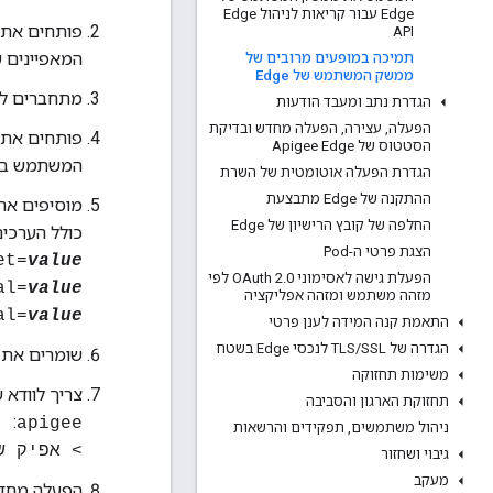
Edge עבור קריאות לניהול Edge
פותחים את
API
המאפיינים 
תמיכה במופעים מרובים של
ממשק המשתמש של Edge
מתחברים לצ
הגדרת נתב ומעבד הודעות
הפעלה
,
עצירה
,
הפעלה מחדש ובדיקת
פותחים את
הסטטוס של Apigee Edge
המשתמש בעור
הגדרת הפעלה אוטומטית של השרת
ההתקנה של Edge מתבצעת
מוסיפים את
החלפה של קובץ הרישיון של Edge
כולל הערכי
הצגת פרטי ה-Pod
et=
value
הפעלת גישה לאסימוני OAuth 2
.
0 לפי
al=
value
מזהה משתמש ומזהה אפליקציה
al=
value
התאמת קנה המידה לענן פרטי
הגדרה של TLS
SSL לנכסי Edge בשטח
/
שומרים את 
משימות תחזוקה
צריך לוודא 
תחזוקת הארגון והסביבה
:
apigee
ניהול משתמשים
,
תפקידים והרשאות
> אפיק שושן:אפיג'י /rties
גיבוי ושחזור
מעקב
הפעלה מחדש