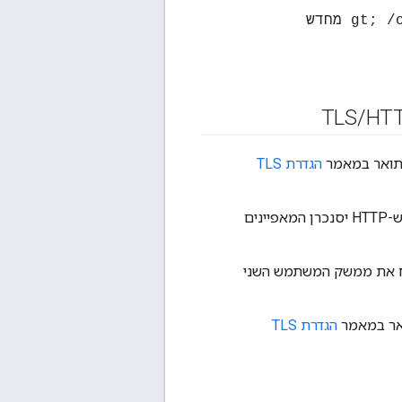
/
HT
הגדרת TLS
מגדירים את המופע השני של ממשק המשתמש של Edge כפי שמתואר למעלה כדי ש-HTTP יסנכרן המאפיינים
 את ממשק המשתמש השני
הגדרת TLS