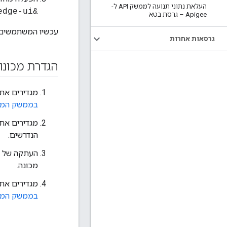
העלאת נתוני תנועה לממשק API ל-
&gt; /opt/apigee/apigee-service/bin/apigee-service edge-ui מחדש
Apigee – גרסת בטא
עכשיו המשתמשים 
גרסאות אחרות
הגדרת מכונות של
מגדירים את המופ
בממשק המש
הנדרשים.
העתקה של 
מכונה.
מגדירים את המופ
בממשק המש