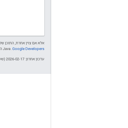
אלא אם צוין אחרת, התוכן של 
Google Developers‏
.‏ Java הוא סימן מסחרי רשום של חברת Oracle ו/או של השותפים העצמאיים שלה.
עדכון אחרון: 2026-02-17 (שעון UTC).
מידע על Apigee
We're part of Google
אירועים
שותפים
ספרים אלקטרוניים ותשדירי webcast