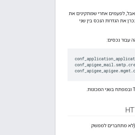
יש של זמינות גבוהה, אפשר להתקין מספר מופעים של ממשק המשתמש של Edge. אבל, לפעמים אחרי שמתקינים את
תקנה כדי לסנכרן את הגדרות הנכס בין שני
 עבור נכסים:
conf_application_applicat
conf_apigee_mail.smtp.cr
conf_apigee_apigee.mgmt.
ברים לצומת שמארח את המופעים הראשונים של ממשק המשתמש של Edge (לא מתחברים לממשק