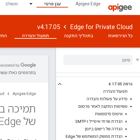
Apigee Edge
ענן פרטי
משולב
v4.17.05
Edge for Private Cloud
כל הגירסאות
בתהליך התקנה
תפעול והגדרה
התק
בתרגומים כאלו עשויו
גרסה 4
05
.
17
.
תפעול והגדרה
oud
Apigee Edge
מידע על פעולות והגדרה
תמיכה ב
משימות התקנה לאחר פרסום
איפוס סיסמאות
של Edge
הגדרת שרתי אימייל ו-SMTP
הגדרה של רישום ביומן
הגדרת ממשק המשתמש של Edge