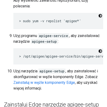
Aby wyświetlić zawartość repozytorium, użyj
polecenia:
> sudo yum -v repolist 'apigee*'
Użyj programu
apigee-service
, aby zainstalować
narzędzie
apigee-setup
:
> /opt/apigee/apigee-service/bin/apigee-servic
Użyj narzędzia
apigee-setup
, aby zainstalować i
skonfigurować w węźle komponenty Edge. Zobacz
Zainstaluj w węźle komponenty Edge
, aby uzyskać
więcej informacji.
Zainstaluj Edge narzędzie apigee-setup