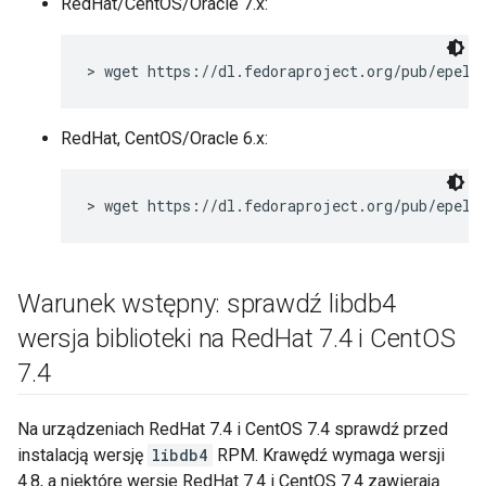
RedHat/CentOS/Oracle 7.x:
> wget https://dl.fedoraproject.org/pub/epel/
RedHat, CentOS/Oracle 6.x:
> wget https://dl.fedoraproject.org/pub/epel/
Warunek wstępny: sprawdź libdb4
wersja biblioteki na Red
Hat 7
.
4 i Cent
OS
7
.
4
Na urządzeniach RedHat 7.4 i CentOS 7.4 sprawdź przed
instalacją wersję
libdb4
RPM. Krawędź wymaga wersji
4.8, a niektóre wersje RedHat 7.4 i CentOS 7.4 zawierają