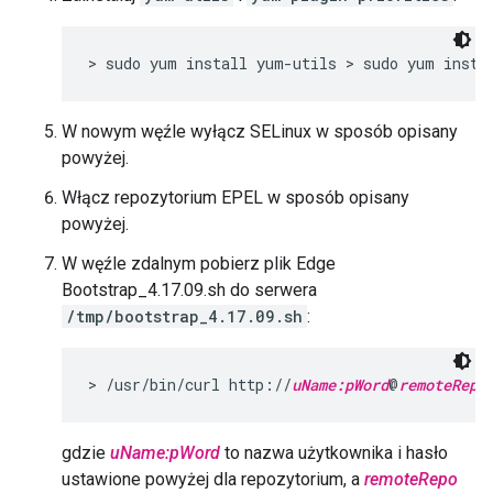
> sudo yum install yum-utils > sudo yum insta
W nowym węźle wyłącz SELinux w sposób opisany
powyżej.
Włącz repozytorium EPEL w sposób opisany
powyżej.
W węźle zdalnym pobierz plik Edge
Bootstrap_4.17.09.sh do serwera
/tmp/bootstrap_4.17.09.sh
:
> /usr/bin/curl http://
uName:
pWord
@
remoteRepo
gdzie
uName:pWord
to nazwa użytkownika i hasło
ustawione powyżej dla repozytorium, a
remoteRepo