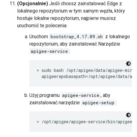
(Opcjonalnie)
Jeśli chcesz zainstalować Edge z
lokalnego repozytorium w tym samym węzła, który
hostuje lokalne repozytorium, najpierw musisz
uruchomić te polecenia:
Uruchom
bootstrap_4.17.09.sh
z lokalnego
repozytorium, aby zainstalować Narzędzie
apigee-service
:
> sudo bash /opt/apigee/data/apigee-mirro
  apigeerepobasepath=/opt/apigee/data/ap
Użyj programu
apigee-service
, aby
zainstalować narzędzie
apigee-setup
:
> /opt/apigee/apigee-service/bin/apigee-s