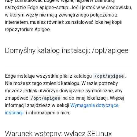
Aby zainstalować Edge w węźle, najpierw zainstaluj
narzędzie Edge apigee-setup. Jeśli jesteś w w środowisku,
w którym węzły nie mają zewnętrznego połączenia z
internetem, musisz również zainstalować lokalnej kopii
repozytorium Apigee.
Domyślny katalog instalacji:
/
opt
/
apigee
Edge instaluje wszystkie pliki z katalogu
/opt/apigee
.
Nie możesz tego zmienić katalogu. W razie potrzeby
możesz jednak utworzyć dowiązanie symboliczne, aby
zmapować
/opt/apigee
na do innej lokalizacji. Więcej
informacji znajdziesz w sekcji
Wymagania dotyczące
instalacji
. i informacjami o nich.
Warunek wstępny: wyłącz SELinux