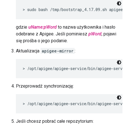
> sudo bash /tmp/bootstrap_4.17.09.sh apigeeu
gdzie
uName:pWord
to nazwa użytkownika i hasło
odebrane z Apigee. Jeśli pominiesz
pWord
, pojawi
się prośba o jego podanie.
Aktualizacja
apigee-mirror
:
> /opt/apigee/apigee-service/bin/apigee-servi
Przeprowadź synchronizację:
> /opt/apigee/apigee-service/bin/apigee-servi
Jeśli chcesz pobrać całe repozytorium: