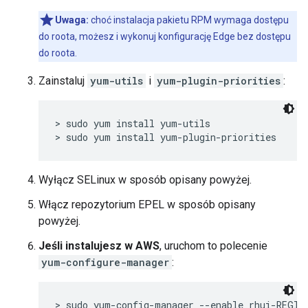
Uwaga:
choć instalacja pakietu RPM wymaga dostępu
do roota, możesz i wykonuj konfigurację Edge bez dostępu
do roota.
Zainstaluj
yum-utils
i
yum-plugin-priorities
:
> sudo yum install yum-utils

> sudo yum install yum-plugin-priorities
Wyłącz SELinux w sposób opisany powyżej.
Włącz repozytorium EPEL w sposób opisany
powyżej.
Jeśli instalujesz w AWS
, uruchom to polecenie
yum-configure-manager
:
> sudo yum-config-manager --enable rhui-REGIO