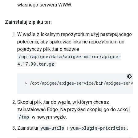
własnego serwera WWW.
Zainstaluj z pliku tar:
W węźle z lokalnym repozytorium użyj następującego
polecenia, aby spakować lokalne repozytorium do
pojedynczy plik .tar o nazwie
/opt/apigee/data/apigee-mirror/apigee-
4.17.09.tar.gz
:
> /opt/apigee/apigee-service/bin/apigee-servi
Skopiuj plik .tar do węzła, w którym chcesz
zainstalować Edge. Na przykład skopiuj go do sekcji
/tmp
w nowym węźle.
Zainstaluj
yum-utils
i
yum-plugin-priorities
: