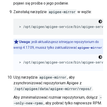
pojawi się prośba o jego podanie.
Zainstaluj narzędzie
apigee-mirror
w węźle:
> /opt/apigee/apigee-service/bin/apigee-servi
Uwaga:
jeśli aktualizujesz istniejące repozytorium do
wersji 4.17.09, musisz tylko zaktualizować
apigee-mirror
:
> /opt/apigee/apigee-service/bin/apigee-servi
Użyj narzędzia
apigee-mirror
, aby
zsynchronizować repozytorium Apigee z
/opt/apigee/data/apigee-mirror/repos/
.
Aby zminimalizować rozmiar repozytorium, dołącz
-
-only-new-rpms
, aby pobrać tylko najnowsze RPM.