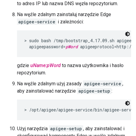
to adres IP lub nazwa DNS węzła repozytorium.
Na węźle zdalnym zainstaluj narzędzie Edge
apigee-service
i zależności:
> sudo bash /tmp/bootstrap_4.17.09.sh apigeer
  apigeepassword=
pWord
 apigeeprotocol=http://
gdzie
uName:pWord
to nazwa użytkownika i hasło
repozytorium.
Na węźle zdalnym użyj zasady
apigee-service
,
aby zainstalować narzędzie
apigee-setup
:
> /opt/apigee/apigee-service/bin/apigee-servic
Użyj narzędzia
apigee-setup
, aby zainstalować i
skonfigurować komponenty Edge w węźle zdalnym.