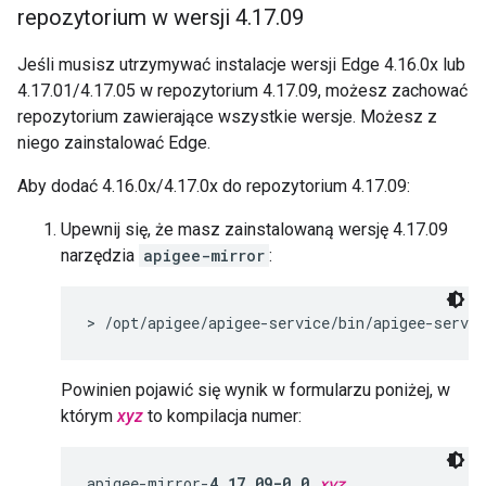
repozytorium w wersji 4
.
17
.
09
Jeśli musisz utrzymywać instalacje wersji Edge 4.16.0x lub
4.17.01/4.17.05 w repozytorium 4.17.09, możesz zachować
repozytorium zawierające wszystkie wersje. Możesz z
niego zainstalować Edge.
Aby dodać 4.16.0x/4.17.0x do repozytorium 4.17.09:
Upewnij się, że masz zainstalowaną wersję 4.17.09
narzędzia
apigee-mirror
:
> /opt/apigee/apigee-service/bin/apigee-servi
Powinien pojawić się wynik w formularzu poniżej, w
którym
xyz
to kompilacja numer:
apigee-mirror-
4.17.09-0.0.
xyz