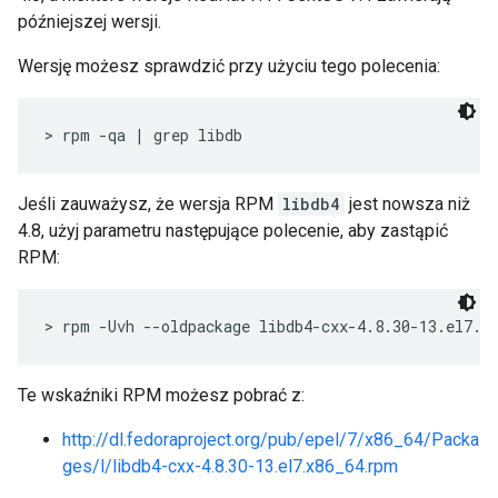
późniejszej wersji.
Wersję możesz sprawdzić przy użyciu tego polecenia:
> rpm -qa | grep libdb
Jeśli zauważysz, że wersja RPM
libdb4
jest nowsza niż
4.8, użyj parametru następujące polecenie, aby zastąpić
RPM:
> rpm -Uvh --oldpackage libdb4-cxx-4.8.30-13.el7.x
Te wskaźniki RPM możesz pobrać z:
http://dl.fedoraproject.org/pub/epel/7/x86_64/Packa
ges/l/libdb4-cxx-4.8.30-13.el7.x86_64.rpm