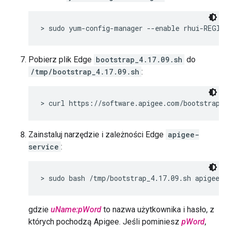
> sudo yum-config-manager --enable rhui-REGIO
Pobierz plik Edge
bootstrap_4.17.09.sh
do
/tmp/bootstrap_4.17.09.sh
:
> curl https://software.apigee.com/bootstrap_
Zainstaluj narzędzie i zależności Edge
apigee-
service
:
> sudo bash /tmp/bootstrap_4.17.09.sh apigeeu
gdzie
uName:pWord
to nazwa użytkownika i hasło, z
których pochodzą Apigee. Jeśli pominiesz
pWord
,