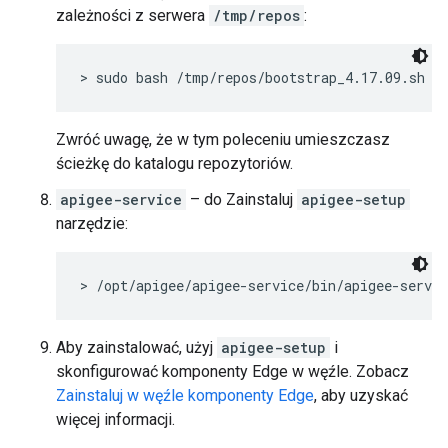
zależności z serwera
/tmp/repos
:
> sudo bash /tmp/repos/bootstrap_4.17.09.sh a
Zwróć uwagę, że w tym poleceniu umieszczasz
ścieżkę do katalogu repozytoriów.
apigee-service
– do Zainstaluj
apigee-setup
narzędzie:
> /opt/apigee/apigee-service/bin/apigee-servic
Aby zainstalować, użyj
apigee-setup
i
skonfigurować komponenty Edge w węźle. Zobacz
Zainstaluj w węźle komponenty Edge
, aby uzyskać
więcej informacji.