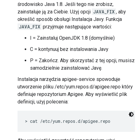
środowisko Java 1.8. Jeśli tego nie zrobisz,
zainstaluje ją za Ciebie. Użyj opcji
JAVA_FIX
, aby
określić sposób obsługi Instalacja Javy. Funkcja
JAVA_FIX
przyjmuje następujące wartości:
I = Zainstaluj OpenJDK 1.8 (domyślnie)
C = kontynuuj bez instalowania Javy
P = Zakończ. Aby skorzystać z tej opcji, musisz
samodzielnie zainstalować Javę.
Instalacja narzędzia apigee-service spowoduje
utworzenie pliku /etc/yum.repos.d/apigee.repo który
definiuje repozytorium Apigee. Aby wyświetlić plik
definicji, użyj polecenia:
> cat /etc/yum.repos.d/apigee.repo