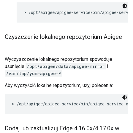
> /opt/apigee/apigee-service/bin/apigee-servi
Czyszczenie lokalnego repozytorium Apigee
Wyczyszczenie lokalnego repozytorium spowoduje
usunięcie
/opt/apigee/data/apigee-mirror
i
/var/tmp/yum-apigee-*
Aby wyczyścić lokalne repozytorium, użyj polecenia:
> /opt/apigee/apigee-service/bin/apigee-service ap
Dodaj lub zaktualizuj Edge 4
.
16
.
0x
/
4
.
17
.
0x w