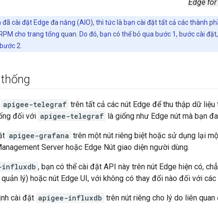
Edge for
đã cài đặt Edge đa năng (AIO), thì tức là bạn cài đặt tất cả các thành p
 RPM cho trang tổng quan. Do đó, bạn có thể bỏ qua bước 1, bước cài đặt,
bước 2.
 thống
t
apigee-telegraf
trên tất cả các nút Edge để thu thập dữ liệu 
ống đối với
apigee-telegraf
là giống như Edge nút mà bạn đan
ặt
apigee-grafana
trên một nút riêng biệt hoặc sử dụng lại mộ
anagement Server hoặc Edge Nút giao diện người dùng.
-influxdb
, bạn có thể cài đặt API này trên nút Edge hiện có, 
quản lý) hoặc nút Edge UI, với không có thay đổi nào đối với các
ịnh cài đặt
apigee-influxdb
trên nút riêng cho lý do liên quan 