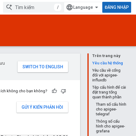
/
ĐĂNG NHẬP
Trên trang này
 ưu
Yêu cầu hệ thống
Yêu cầu về cổng
đối với apigee-
influxdb
Tệp cấu hình để cài
u ích không cho bạn không?
đặt trang tổng
quan thành phần
Tham số cấu hình
GỬI Ý KIẾN PHẢN HỒI
cho apigee-
telegraf
Thông số cấu
hình cho apigee-
grafana