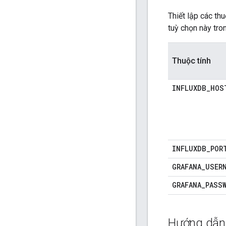
Thiết lập các th
tuỳ chọn này tro
Thuộc tính
INFLUXDB_HOS
INFLUXDB_POR
GRAFANA_USER
GRAFANA_PASS
Hướng dẫn 