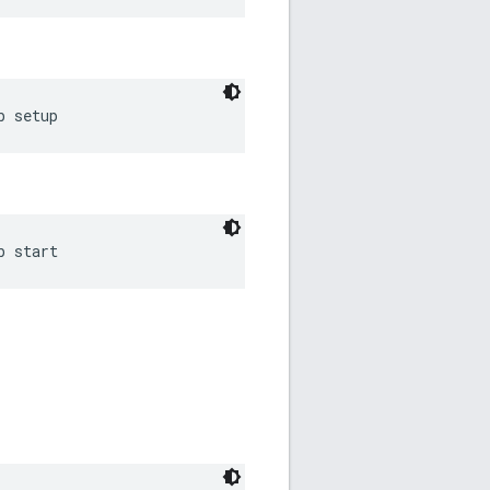
b setup
b start