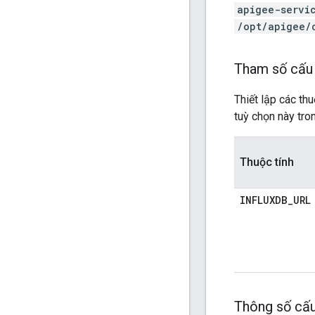
apigee-servi
/opt/apigee/
Tham số cấu 
Thiết lập các th
tuỳ chọn này tro
Thuộc tính
INFLUXDB_URL
Thông số cấu