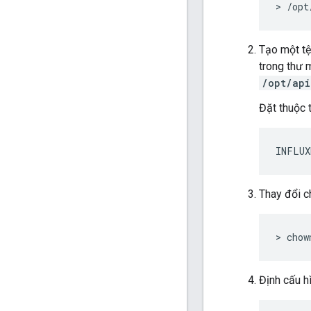
> /opt
Tạo một tệ
trong thư 
/opt/api
Đặt thuộc 
INFLUX
Thay đổi c
> chow
Định cấu h