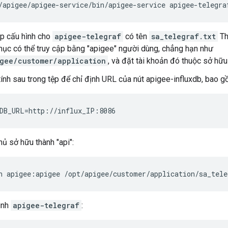
/apigee/apigee-service/bin/apigee-service apigee-telegra
p cấu hình cho
apigee-telegraf
có tên
sa_telegraf.txt
Th
mục có thể truy cập bằng "apigee" người dùng, chẳng hạn như
gee/customer/application
, và đặt tài khoản đó thuộc sở hữu
tính sau trong tệp để chỉ định URL của nút apigee-influxdb, bao 
DB_URL=http://influx_IP:8086
hủ sở hữu thành "api":
n apigee:apigee /opt/apigee/customer/application/sa_tele
ình
apigee-telegraf
: