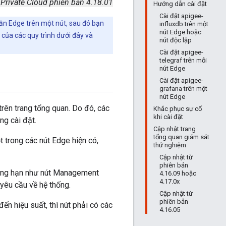
 Private Cloud phiên bản 4.18.01
Hướng dẫn cài đặt
Cài đặt apigee-
hần Edge trên một nút, sau đó bạn
influxdb trên một
nút Edge hoặc
 của các quy trình dưới đây và
nút độc lập
Cài đặt apigee-
telegraf trên mỗi
nút Edge
Cài đặt apigee-
grafana trên một
nút Edge
trên trang tổng quan. Do đó, các
Khắc phục sự cố
khi cài đặt
g cài đặt.
Cập nhật trang
tổng quan giám sát
t trong các nút Edge hiện có,
thử nghiệm
Cập nhật từ
phiên bản
chẳng hạn như nút Management
4.16.09 hoặc
4.17.0x
 yêu cầu về hệ thống.
Cập nhật từ
phiên bản
đến hiệu suất, thì nút phải có các
4.16.05