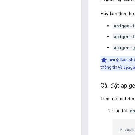
Hãy làm theo hướ
apigee-i
apigee-t
apigee-g
Lưu ý:
Bạn phải
thông tin về
apig
Cài đặt apig
Trên một nút độ
Cài đặt
a
> /opt