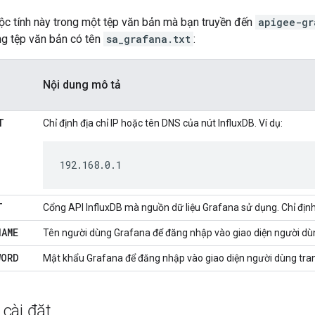
uộc tính này trong một tệp văn bản mà bạn truyền đến
apigee-gr
ng tệp văn bản có tên
sa_grafana.txt
:
Nội dung mô tả
T
Chỉ định địa chỉ IP hoặc tên DNS của nút InfluxDB. Ví dụ:
192.168.0.1
T
Cổng API InfluxDB mà nguồn dữ liệu Grafana sử dụng. Chỉ địn
NAME
Tên người dùng Grafana để đăng nhập vào giao diện người dù
WORD
Mật khẩu Grafana để đăng nhập vào giao diện người dùng tra
cài đặt