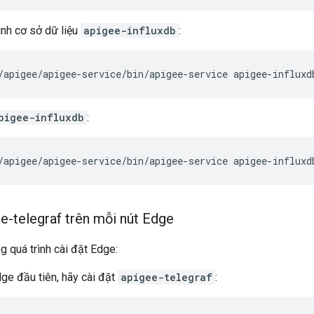
ình cơ sở dữ liệu
apigee-influxdb
:
/apigee/apigee-service/bin/apigee-service apigee-influxd
pigee-influxdb
:
/apigee/apigee-service/bin/apigee-service apigee-influxd
ee-telegraf trên mỗi nút Edge
g quá trình cài đặt Edge:
dge đầu tiên, hãy cài đặt
apigee-telegraf
: