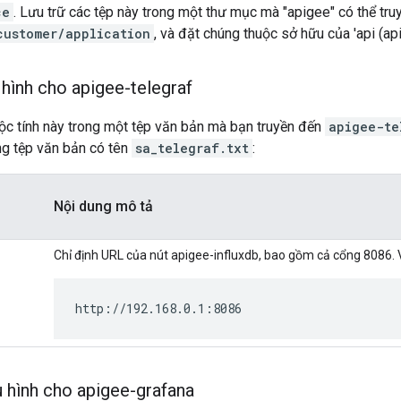
ce
. Lưu trữ các tệp này trong một thư mục mà "apigee" có thể tr
customer/application
, và đặt chúng thuộc sở hữu của 'api (api
hình cho apigee-telegraf
uộc tính này trong một tệp văn bản mà bạn truyền đến
apigee-te
ng tệp văn bản có tên
sa_telegraf.txt
:
Nội dung mô tả
Chỉ định URL của nút apigee-influxdb, bao gồm cả cổng 8086. V
http://192.168.0.1:8086
 hình cho apigee-grafana