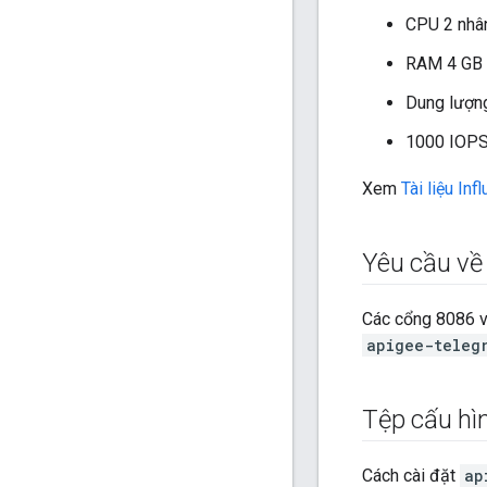
CPU 2 nhâ
RAM 4 GB
Dung lượng
1000 IOPS 
Xem
Tài liệu Inf
Yêu cầu về 
Các cổng 8086 v
apigee-teleg
Tệp cấu hì
Cách cài đặt
ap