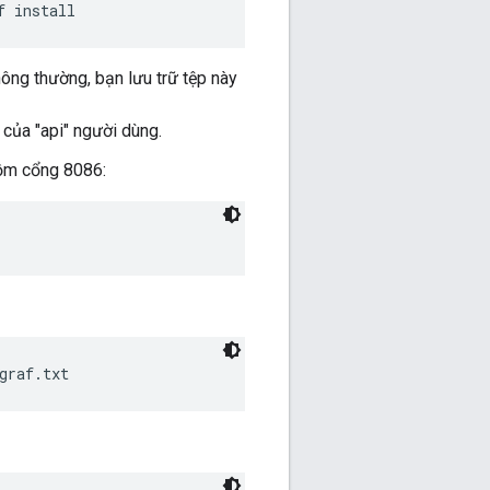
f install
ông thường, bạn lưu trữ tệp này
 của "api" người dùng.
gồm cổng 8086:
graf.txt