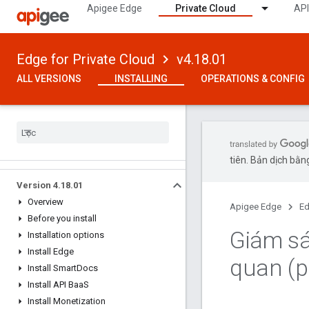
Apigee Edge
Private Cloud
API
Edge for Private Cloud
v4.18.01
ALL VERSIONS
INSTALLING
OPERATIONS & CONFIG
tiên. Bản dịch bằng
Version 4
.
18
.
01
Overview
Apigee Edge
Ed
Before you install
Giám sá
Installation options
Install Edge
quan (p
Install Smart
Docs
Install API Baa
S
Install Monetization