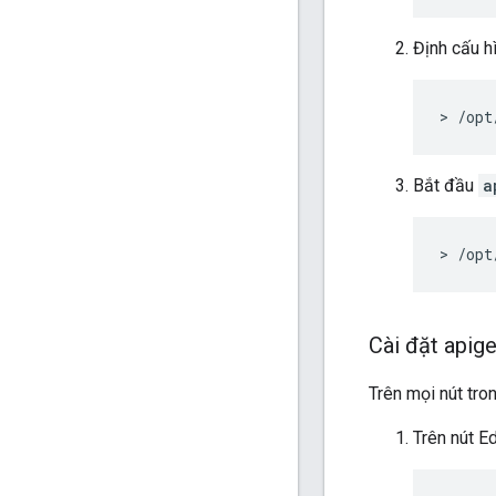
Định cấu h
> /opt
Bắt đầu
a
> /opt
Cài đặt apig
Trên mọi nút tron
Trên nút E