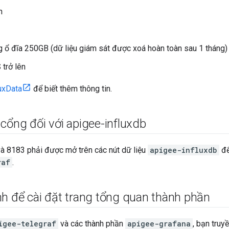
n
 ổ đĩa 250GB (dữ liệu giám sát được xoá hoàn toàn sau 1 tháng)
trở lên
luxData
để biết thêm thông tin.
cổng đối với apigee-influxdb
à 8183 phải được mở trên các nút dữ liệu
apigee-influxdb
để
raf
.
nh để cài đặt trang tổng quan thành phần
igee-telegraf
và các thành phần
apigee-grafana
, bạn truy