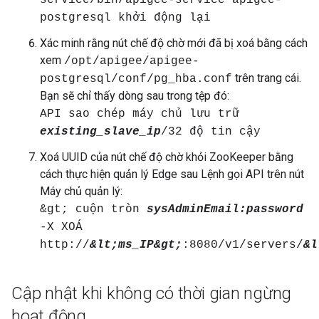
service/bin/apigee-service apigee-
postgresql khởi động lại
Xác minh rằng nút chế độ chờ mới đã bị xoá bằng cách
xem
/opt/apigee/apigee-
trên trang cái.
postgresql/conf/pg_hba.conf
Bạn sẽ chỉ thấy dòng sau trong tệp đó:
API sao chép máy chủ lưu trữ
existing_slave_ip
/32 độ tin cậy
Xoá UUID của nút chế độ chờ khỏi ZooKeeper bằng
cách thực hiện quản lý Edge sau Lệnh gọi API trên nút
Máy chủ quản lý:
&gt; cuộn tròn
sysAdminEmail:password
-X XOÁ
http://
&lt;ms_IP&gt;
:8080/v1/servers/
&l
Cập nhật khi không có thời gian ngừng
hoạt động