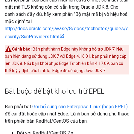
mật mã TLS không còn có sẵn trong Oracle JDK 8. Cho
danh sách đầy đủ, hãy xem phần "Bộ mật mã bị vô hiệu hoá
mặc định" tại
http://docs.oracle.com/javase/8/docs/technotes/guides/s
ecurity/SunProviders.html
.
Cảnh báo:
Bản phát hành Edge này không hỗ trợ JDK 7. Nếu
bạn hiện đang sử dụng JDK 7 với Edge 4.16.01, bạn phải nâng cấp
lên JDK 8. Nếu bạn khôi phục Edge Từ phiên bản 4.17.09, bạn có
thể tuỳ ý định cấu hình lại Edge để sử dụng Java JDK 7.
Bắt buộc để bật kho lưu trữ EPEL
Bạn phải bật
Gói bổ sung cho Enterprise Linux (hoặc EPEL)
để cài đặt hoặc cập nhật Edge. Lệnh bạn sử dụng phụ thuộc
trên phiên bản RedHat/CentOS của bạn:
Đối với RedHat/CentOS 7.x: