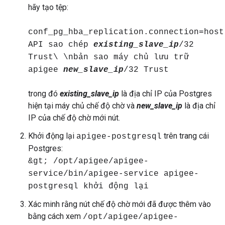
hãy tạo tệp:
conf_pg_hba_replication.connection=host
API sao chép
existing_slave_ip
/32
Trust\ \nbản sao máy chủ lưu trữ
apigee
new_slave_ip
/32 Trust
trong đó
existing_slave_ip
là địa chỉ IP của Postgres
hiện tại máy chủ chế độ chờ và
new_slave_ip
là địa chỉ
IP của chế độ chờ mới nút.
Khởi động lại
trên trang cái
apigee-postgresql
Postgres:
&gt; /opt/apigee/apigee-
service/bin/apigee-service apigee-
postgresql khởi động lại
Xác minh rằng nút chế độ chờ mới đã được thêm vào
bằng cách xem
/opt/apigee/apigee-