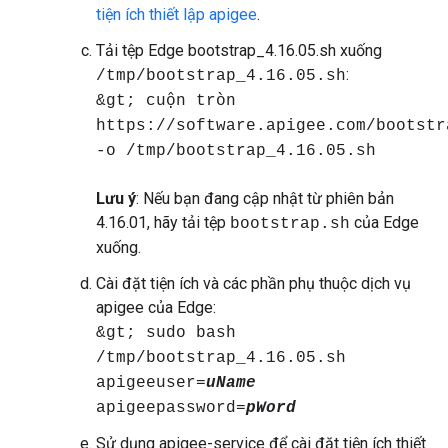
tiện ích thiết lập apigee
.
Tải tệp Edge bootstrap_4.16.05.sh xuống
:
/tmp/bootstrap_4.16.05.sh
&gt; cuộn tròn
https://software.apigee.com/bootstr
-o /tmp/bootstrap_4.16.05.sh
Lưu ý
: Nếu bạn đang cập nhật từ phiên bản
4.16.01, hãy tải tệp
của Edge
bootstrap.sh
xuống.
Cài đặt tiện ích và các phần phụ thuộc dịch vụ
apigee của Edge:
&gt; sudo bash
/tmp/bootstrap_4.16.05.sh
apigeeuser=
uName
apigeepassword=
pWord
Sử dụng apigee-service để cài đặt tiện ích thiết