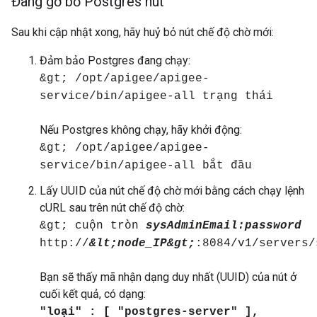
Đang gỡ bỏ Postgres nút
Sau khi cập nhật xong, hãy huỷ bỏ nút chế độ chờ mới:
Đảm bảo Postgres đang chạy:
&gt; /opt/apigee/apigee-
service/bin/apigee-all trạng thái
Nếu Postgres không chạy, hãy khởi động:
&gt; /opt/apigee/apigee-
service/bin/apigee-all bắt đầu
Lấy UUID của nút chế độ chờ mới bằng cách chạy lệnh
cURL sau trên nút chế độ chờ:
&gt; cuộn tròn
sysAdminEmail:password
http://
&lt;node_IP&gt;
:8084/v1/servers/
Bạn sẽ thấy mã nhận dạng duy nhất (UUID) của nút ở
cuối kết quả, có dạng:
"loại" : [ "postgres-server" ],