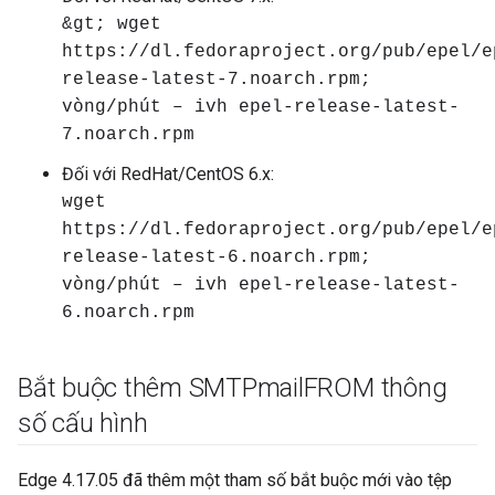
&gt; wget
https://dl.fedoraproject.org/pub/epel/e
release-latest-7.noarch.rpm;
vòng/phút – ivh epel-release-latest-
7.noarch.rpm
Đối với RedHat/CentOS 6.x:
wget
https://dl.fedoraproject.org/pub/epel/e
release-latest-6.noarch.rpm;
vòng/phút – ivh epel-release-latest-
6.noarch.rpm
Bắt buộc thêm SMTPmail
FROM thông
số cấu hình
Edge 4.17.05 đã thêm một tham số bắt buộc mới vào tệp