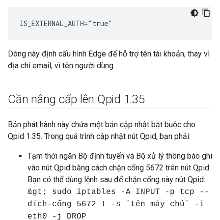
IS_EXTERNAL_AUTH="true"
Dòng này định cấu hình Edge để hỗ trợ tên tài khoản, thay vì
địa chỉ email, vì tên người dùng.
Cần nâng cấp lên Qpid 1
.
35
Bản phát hành này chứa một bản cập nhật bắt buộc cho
Qpid 1.35. Trong quá trình cập nhật nút Qpid, bạn phải:
Tạm thời ngăn Bộ định tuyến và Bộ xử lý thông báo ghi
vào nút Qpid bằng cách chặn cổng 5672 trên nút Qpid.
Bạn có thể dùng lệnh sau để chặn cổng này nút Qpid:
&gt; sudo iptables -A INPUT -p tcp --
đích-cổng 5672 ! -s `tên máy chủ` -i
eth0 -j DROP