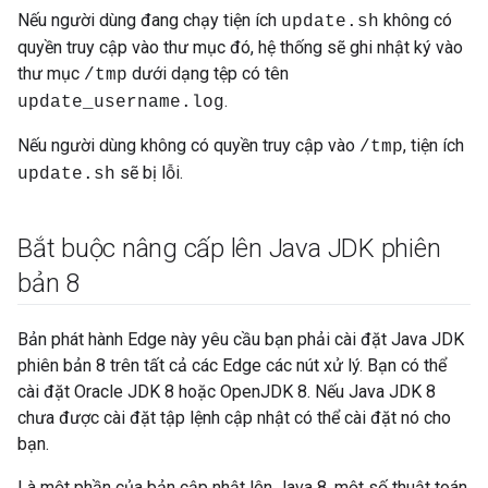
Nếu người dùng đang chạy tiện ích
không có
update.sh
quyền truy cập vào thư mục đó, hệ thống sẽ ghi nhật ký vào
thư mục
dưới dạng tệp có tên
/tmp
.
update_username.log
Nếu người dùng không có quyền truy cập vào
, tiện ích
/tmp
sẽ bị lỗi.
update.sh
Bắt buộc nâng cấp lên Java JDK phiên
bản 8
Bản phát hành Edge này yêu cầu bạn phải cài đặt Java JDK
phiên bản 8 trên tất cả các Edge các nút xử lý. Bạn có thể
cài đặt Oracle JDK 8 hoặc OpenJDK 8. Nếu Java JDK 8
chưa được cài đặt tập lệnh cập nhật có thể cài đặt nó cho
bạn.
Là một phần của bản cập nhật lên Java 8, một số thuật toán