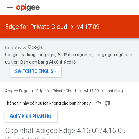
Edge for Private Cloud
v4.17.09
Google sử dụng công nghệ AI để dịch nội dung sang ngôn ngữ bạn
ưu tiên. Bản dịch bằng AI có thể có lỗi.
Apigee Edge
Edge for Private Cloud
v4.17.09
Installing
Thông tin này có hữu ích không cho bạn không?
GỬI Ý KIẾN PHẢN HỒI
Cập nhật Apigee Edge 4
.
16
.
01
/
4
.
16
.
05