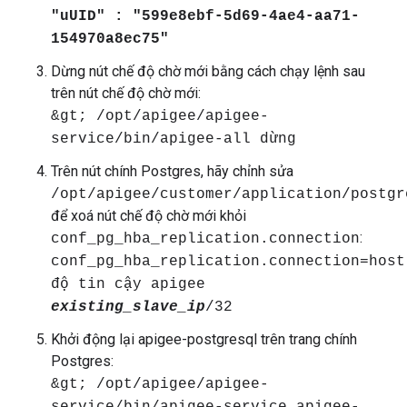
"uUID" : "599e8ebf-5d69-4ae4-aa71-
154970a8ec75"
Dừng nút chế độ chờ mới bằng cách chạy lệnh sau
trên nút chế độ chờ mới:
&gt; /opt/apigee/apigee-
service/bin/apigee-all dừng
Trên nút chính Postgres, hãy chỉnh sửa
/opt/apigee/customer/application/postgr
để xoá nút chế độ chờ mới khỏi
:
conf_pg_hba_replication.connection
conf_pg_hba_replication.connection=host
độ tin cậy apigee
existing_slave_ip
/32
Khởi động lại apigee-postgresql trên trang chính
Postgres:
&gt; /opt/apigee/apigee-