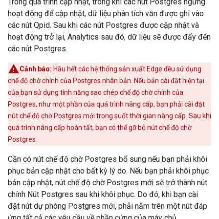
Trong quá trình cập nhật, trong khi các nút Postgres ngừng
hoạt động để cập nhật, dữ liệu phân tích vẫn được ghi vào
các nút Qpid. Sau khi các nút Postgres được cập nhật và
hoạt động trở lại, Analytics sau đó, dữ liệu sẽ được đẩy đến
các nút Postgres.
Cảnh báo:
Hầu hết các hệ thống sản xuất Edge đều sử dụng
chế độ chờ chính của Postgres nhân bản. Nếu bản cài đặt hiện tại
của bạn sử dụng tính năng sao chép chế độ chờ chính của
Postgres, như một phần của quá trình nâng cấp, bạn phải cài đặt
nút chế độ chờ Postgres mới trong suốt thời gian nâng cấp. Sau khi
quá trình nâng cấp hoàn tất, bạn có thể gỡ bỏ nút chế độ chờ
Postgres.
Cần có nút chế độ chờ Postgres bổ sung nếu bạn phải khôi
phục bản cập nhật cho bất kỳ lý do. Nếu bạn phải khôi phục
bản cập nhật, nút chế độ chờ Postgres mới sẽ trở thành nút
chính Nút Postgres sau khi khôi phục. Do đó, khi bạn cài
đặt nút dự phòng Postgres mới, phải nằm trên một nút đáp
ứng tất cả các yêu cầu về phần cứng của máy chủ