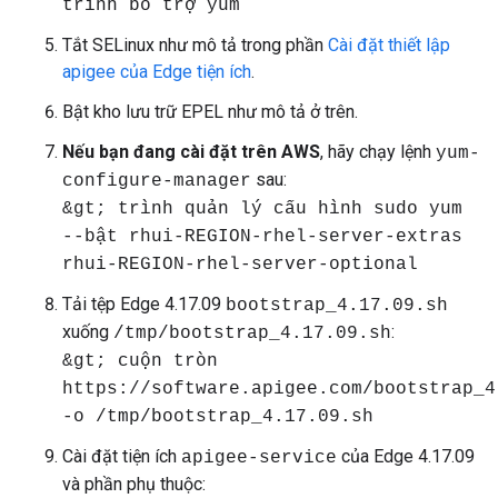
trình bổ trợ yum
Tắt SELinux như mô tả trong phần
Cài đặt thiết lập
apigee của Edge tiện ích
.
Bật kho lưu trữ EPEL như mô tả ở trên.
Nếu bạn đang cài đặt trên AWS
, hãy chạy lệnh
yum-
sau:
configure-manager
&gt; trình quản lý cấu hình sudo yum
--bật rhui-REGION-rhel-server-extras
rhui-REGION-rhel-server-optional
Tải tệp Edge 4.17.09
bootstrap_4.17.09.sh
xuống
:
/tmp/bootstrap_4.17.09.sh
&gt; cuộn tròn
https://software.apigee.com/bootstrap_4
-o /tmp/bootstrap_4.17.09.sh
Cài đặt tiện ích
của Edge 4.17.09
apigee-service
và phần phụ thuộc: