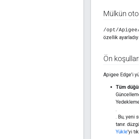
Mülkün otom
/opt/Apigee
özellik ayarladı
Ön koşulla
Apigee Edge'i yü
Tüm düğü
Güncelleme
Yedeklemey
.
. Bu, yeni
tanır. düz
Yükle
'yi tı