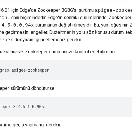
.16.01 için Edge'de Zookeeper BGBG'si sürümü
apigee-zooke
biçimindedir. Edge'in sonraki sürümlerinde, Zookeeper
rch.rpm
sürümünün değiştirilmesidir. Bu, yum öğesinin
.4.5-0.0.94x
me geçirmesini engeller. Düzeltmenin yolu söz konusu durum, tek
dosyasını güncellemeniz gerekir.
eeper
u kullanarak Zookeeper sürümünüzü kontrol edebilirsiniz:
grep apigee-zookeeper
eper sürümünü döndürürse:
eeper-3.4.5-1.0.905
ürüme geçiş yapmanız gerekir.