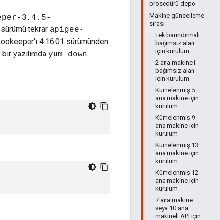
prosedürü depo
Makine güncelleme
eper-3.4.5-
sırası
 sürümü tekrar
apigee-
Tek barındırmalı
 Zookeeper'ı 4.16.01 sürümünden
bağımsız alan
için kurulum
 bir yazılımda
yum down
2 ana makineli
bağımsız alan
için kurulum
Kümelenmiş 5
ana makine için
kurulum
Kümelenmiş 9
ana makine için
kurulum
Kümelenmiş 13
ana makine için
kurulum
Kümelenmiş 12
ana makine için
kurulum
7 ana makine
veya 10 ana
makineli API için