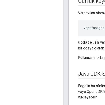
Günlük kayd
Varsayılan olara
/
opt
/
apigee
yar
update.sh
bir dosya olarak 
Kullanıcının
/tm
Java JDK S
Edge'in bu sürüm
veya OpenJDK 8'i
yükleyebilir.