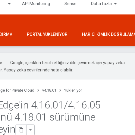
API Monitoring
Sense
Daha fazla
NDIRMA
PORTAL YÜKLENIYOR
HARICI KIMLIK DOĞRULAM
Google, içerikleri tercih ettiğiniz dile çevirmek için yapay zeka
ır. Yapay zeka çevirilerinde hata olabilir.
ge for Private Cloud
v4.18.01
Yükleniyor
Edge'in 4
.
16
.
01
/
4
.
16
.
05
nü 4
.
18
.
01 sürümüne
eyin