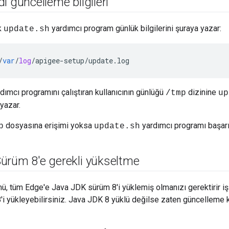
ı güncelleme bilgileri
k
yardımcı program günlük bilgilerini şuraya yazar:
update.sh
/
var
/
log
/
apigee
-
setup
/
update
.
log
dımcı programını çalıştıran kullanıcının günlüğü
dizinine
/tmp
up
yazar.
dosyasına erişimi yoksa
yardımcı programı başarıs
p
update.sh
ürüm 8'e gerekli yükseltme
ü, tüm Edge'e Java JDK sürüm 8'i yüklemiş olmanızı gerektirir i
 yükleyebilirsiniz. Java JDK 8 yüklü değilse zaten güncelleme 