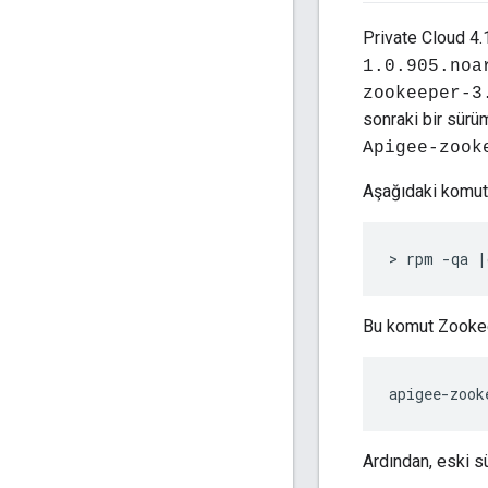
Private Cloud 4
1.0.905.noa
zookeeper-3
sonraki bir sürü
Apigee-zook
Aşağıdaki komut
> rpm -qa |
Bu komut Zooke
apigee-zook
Ardından, eski s