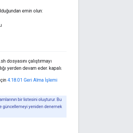
olduğundan emin olun:
u
sh dosyasını çalıştırmayı
dığı yerden devam eder. kapalı.
için
4.18.01 Geri Alma İşlemi
larının bir listesini oluşturur. Bu
sa ve güncellemeyi yeniden denemek