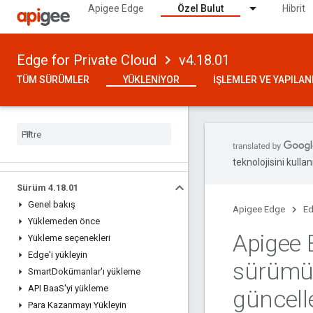
Apigee Edge
Özel Bulut
Hibrit
Edge for Private Cloud
v4.18.01
TÜM SÜRÜMLER
YÜKLENIYOR
İŞLEMLER VE YAPILA
teknolojisini kullan
Sürüm 4
.
18
.
01
Genel bakış
Apigee Edge
Ed
Yüklemeden önce
Apigee 
Yükleme seçenekleri
Edge'i yükleyin
sürümü
Smart
Dokümanlar'ı yükleme
API Baa
S'yi yükleme
güncell
Para Kazanmayı Yükleyin