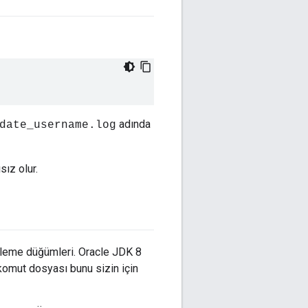
adında
date_username.log
ız olur.
şleme düğümleri. Oracle JDK 8
komut dosyası bunu sizin için