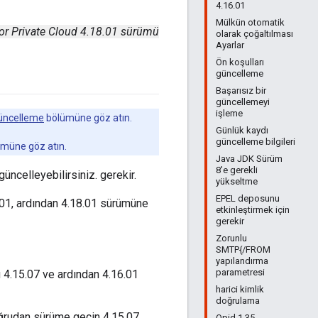
4.16.01
Mülkün otomatik
or Private Cloud 4.18.01 sürümü
olarak çoğaltılması
Ayarlar
Ön koşulları
güncelleme
Başarısız bir
güncellemeyi
işleme
güncelleme
bölümüne göz atın.
Günlük kaydı
güncelleme bilgileri
müne göz atın.
Java JDK Sürüm
8'e gerekli
ncelleyebilirsiniz. gerekir.
yükseltme
EPEL deposunu
.01, ardından 4.18.01 sürümüne
etkinleştirmek için
gerekir
Zorunlu
SMTP{/FROM
yapılandırma
parametresi
 4.15.07 ve ardından 4.16.01
harici kimlik
doğrulama
ğrudan sürüme geçin 4.15.07.
Qpid 1.35