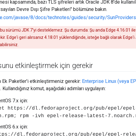
esi kapsamında, bazı TLS şifreleri artık Oracle JDK 8'de kullanıl
rsayılan Devre Dışı Şifre Paketleri" bölümüne bakın.
cle.com/javase/8/docs/technotes/guides/security/SunProviders
bu sürümü JDK 7'yi desteklemez. Şu durumda: Şu anda Edge 4.16.01 ile 
ir. Edge'i geri alırsanız 4.18.01 yüklendiğinde, isteğe bağlı olarak Edge'
bilirsiniz.
nu etkinleştirmek için gerekir
in Ek Paketler'i etkinleştirmeniz gerekir:
Enterprise Linux (veya E
. Kullandığınız komut, aşağıdaki adımları uygulayın:
tOS 7.x için:
et https://dl.fedoraproject.org/pub/epel/epel
h.rpm; rpm -ivh epel-release-latest-7.noarch.
tOS 6.x için:
tps://dl.fedoraproject.org/pub/epel/epel-rele