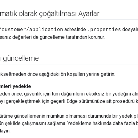
atik olarak çoğaltılması Ayarlar
adresinde
dosyala
/customer/application
.properties
ysanız değerleri de güncelleme tarafından korunur.
rı güncelleme
kseltmeden önce aşağıdaki ön koşulları yerine getirin:
mleri yedekle
den önce, güvenlik için tüm düğümlerin eksiksiz bir yedeğini alm
i gerçekleştirmek için geçerli Edge sürümünüze ait prosedürü ku
 sürüme güncellemenin mümkün olmaması durumunda bir yedek pla
gün şekilde çalışmasını sağlama. Yedekleme hakkında daha fazla b
klayın.