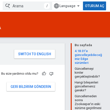
/
OTURUM AÇ
A
Bu sayfada
4.18.01'e
güncelleyebileceğ
iniz Edge
sürümleri
Güncellemeyi
kimler
Bu size yardımcı oldu mu?
gerçekleştirebilir?
Hangi bileşenleri
güncellemeniz
GERI BILDIRIM GÖNDERIN
gerekir?
Güncellemeden
sonra
Zookeeper'ın eski
sürüme geçirilmesi