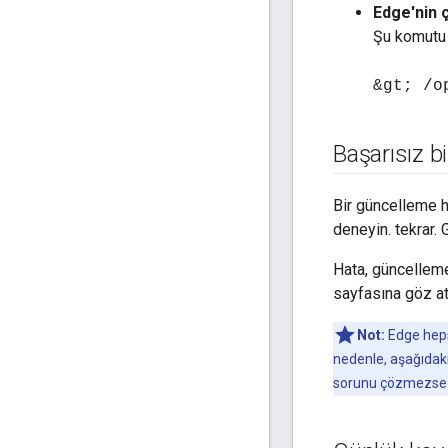
Edge'nin ç
Şu komutu 
&gt; /o
Başarısız b
Bir güncelleme 
deneyin. tekrar.
Hata, güncelleme
sayfasına göz at
Not:
Edge hepsi
nedenle, aşağıdaki
sorunu çözmezse e