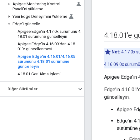
Apigee Monitoring Kontrol
Paneli'ni yükleme
Yeni Edge Deneyimini Yükleme
Edge'i güncelle
Apigee Edge'in 4
.
17
.
0x sürümünü 4
.
4
.
18
.
01'e g
18
.
01 sürümüne güncelleyin
Apigee Edge'in 4
.
16
.
09'dan 4
.
18
.
01'e güncellenmesi
Not:
4.17.0x s
Apigee Edge'in 4
.
16
.
01
/
4
.
16
.
05
sürümünü 4
.
18
.
01 sürümüne
4.16.09.0x sürümü
güncelleyin
4
.
18
.
01 Geri Alma İşlemi
Apigee Edge'in 4
Diğer Sürümler
Edge'in 4.16.01'
güncelleyin.
Apigee Edg
Edge'in 4.
sürümüne g
Edge