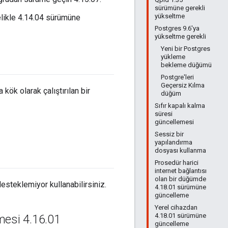
sürümüne gerekli
yükseltme
elikle 4.14.04 sürümüne
Postgres 9.6'ya
yükseltme gerekli
Yeni bir Postgres
yükleme
bekleme düğümü
Postgre'leri
Geçersiz Kılma
 kök olarak çalıştırılan bir
düğüm
Sıfır kapalı kalma
süresi
güncellemesi
Sessiz bir
yapılandırma
dosyası kullanma
Prosedür harici
internet bağlantısı
olan bir düğümde
esteklemiyor kullanabilirsiniz.
4.18.01 sürümüne
güncelleme
Yerel cihazdan
4.18.01 sürümüne
mesi 4
.
16
.
01
güncelleme