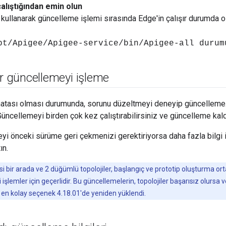
alıştığından emin olun
kullanarak güncelleme işlemi sırasında Edge'in çalışır durumda 
pt/Apigee/Apigee-service/bin/Apigee-all durum
ir güncellemeyi işleme
hatası olması durumunda, sorunu düzeltmeyi deneyip güncelleme.
 Güncellemeyi birden çok kez çalıştırabilirsiniz ve güncelleme kal
yi önceki sürüme geri çekmenizi gerektiriyorsa daha fazla bilgi 
ın.
 bir arada ve 2 düğümlü topolojiler, başlangıç ve prototip oluşturma ortam
 işlemler için geçerlidir. Bu güncellemelerin, topolojiler başarısız olur
n kolay seçenek 4.18.01'de yeniden yüklendi.