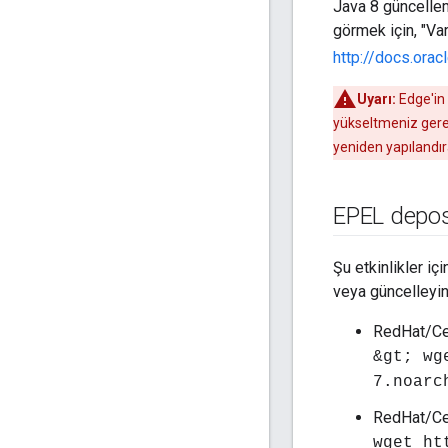
Java 8 güncellem
görmek için, "Va
http://docs.ora
Uyarı:
Edge'in 
yükseltmeniz gerek
yeniden yapılandıra
EPEL deposu
Şu etkinlikler iç
veya güncelleyin
RedHat/Cen
&gt; wg
7.noarc
RedHat/Cen
wget ht