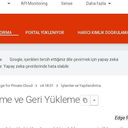
API Monitoring
Sense
Daha fazla
NDIRMA
PORTAL YÜKLENIYOR
HARICI KIMLIK DOĞRULAM
Google, içerikleri tercih ettiğiniz dile çevirmek için yapay zeka
ır. Yapay zeka çevirilerinde hata olabilir.
ge for Private Cloud
v4.18.01
İşlemler ve Yapılandırma
me ve Geri Yükleme
Edge f