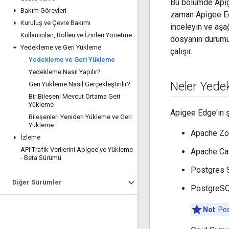
Bu bölümde Apige
Bakım Görevleri
zaman Apigee Edge
Kuruluş ve Çevre Bakımı
inceleyin ve aşa
Kullanıcıları
,
Rolleri ve İzinleri Yönetme
dosyanın durumun
Yedekleme ve Geri Yükleme
çalışır.
Yedekleme ve Geri Yükleme
Yedekleme Nasıl Yapılır?
Neler Yede
Geri Yükleme Nasıl Gerçekleştirilir?
Bir Bileşeni Mevcut Ortama Geri
Yükleme
Apigee Edge'in ş
Bileşenleri Yeniden Yükleme ve Geri
Yükleme
Apache Zo
İzleme
API Trafik Verilerini Apigee'ye Yükleme
Apache Ca
- Beta Sürümü
Postgres 
Diğer Sürümler
PostgreSQL
Not
: Po