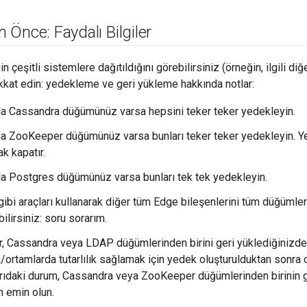
Önce: Faydalı Bilgiler
in çeşitli sistemlere dağıtıldığını görebilirsiniz (örneğin, ilgili di
kkat edin: yedekleme ve geri yükleme hakkında notlar:
la Cassandra düğümünüz varsa hepsini teker teker yedekleyin.
la ZooKeeper düğümünüz varsa bunları teker teker yedekleyin. 
ak kapatır.
la Postgres düğümünüz varsa bunları tek tek yedekleyin.
gibi araçları kullanarak diğer tüm Edge bileşenlerini tüm düğümle
lirsiniz: soru sorarım.
 Cassandra veya LDAP düğümlerinden birini geri yüklediğinizde 
ortamlarda tutarlılık sağlamak için yedek oluşturulduktan sonra o
arıdaki durum, Cassandra veya ZooKeeper düğümlerinden birinin g
 emin olun.