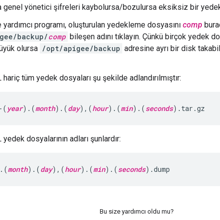
genel yönetici şifreleri kaybolursa/bozulursa eksiksiz bir yede
yardımcı programı, oluşturulan yedekleme dosyasını
comp
bura
igee/backup/
comp
bileşen adını tıklayın. Çünkü birçok yedek do
üyük olursa
/opt/apigee/backup
adresine ayrı bir disk takabi
hariç tüm yedek dosyaları şu şekilde adlandırılmıştır:
-(
year
).(
month
).(
day
),(
hour
).(
min
).(
seconds
).tar.gz 
yedek dosyalarının adları şunlardır:
.(
month
).(
day
),(
hour
).(
min
).(
seconds
).dump
Bu size yardımcı oldu mu?