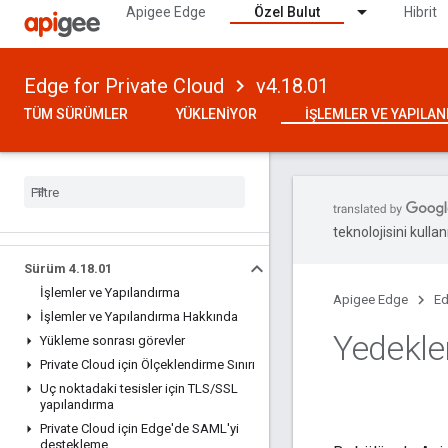
Apigee Edge
Özel Bulut
Hibrit
Edge for Private Cloud
v4.18.01
TÜM SÜRÜMLER
YÜKLENIYOR
İŞLEMLER VE YAPILA
teknolojisini kullan
Sürüm 4
.
18
.
01
İşlemler ve Yapılandırma
Apigee Edge
Ed
İşlemler ve Yapılandırma Hakkında
Yedekle
Yükleme sonrası görevler
Private Cloud için Ölçeklendirme Sınırı
Uç noktadaki tesisler için TLS
/
SSL
yapılandırma
Private Cloud için Edge'de SAML'yi
destekleme