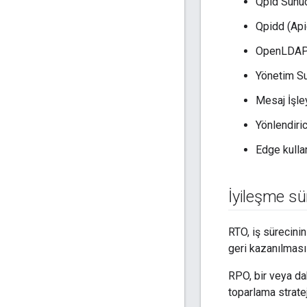
Qpid Sunu
Qpidd (Ap
OpenLDAP
Yönetim S
Mesaj İşle
Yönlendiric
Edge kulla
İyileşme sü
RTO, iş sürecini
geri kazanılması i
RPO, bir veya da
toparlama stratej