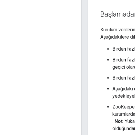
Başlamadan 
Kurulum verilerin
Aşağıdakilere di
Birden faz
Birden faz
geçici olar
Birden faz
Aşağıdaki 
yedekleyebi
ZooKeeper,
kurumlarda/
.
Not
: Yuk
olduğundan