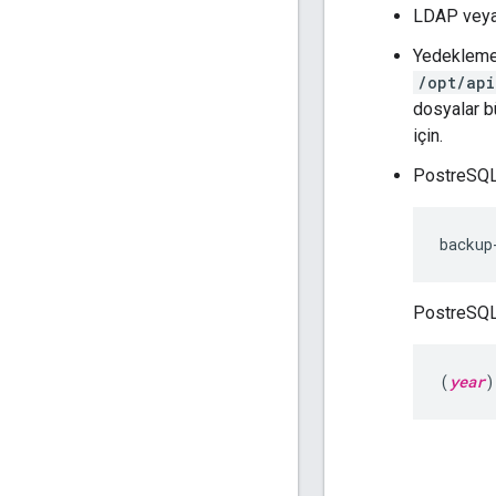
LDAP veya 
Yedekleme 
/opt/ap
dosyalar b
için.
PostreSQL 
backup
PostreSQL 
(
year
)