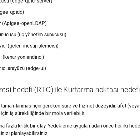
cusu (edge-qpid-server)
igee-qpidd)
 (Apigee-openLDAP)
unucusu (uç yönetim sunucusu)
yici (gelen mesaj işlemcisi)
i (kenar yönlendirici)
nıcı arayüzü (edge-ui)
resi hedefi (RTO) ile Kurtarma noktası hedef
n tamamlanması için gereken süre ve hizmet düzeyidir. afet (veya
çin iş sürekliliğinde bir mola verilebilir.
ha fazla kritik bir olay. Yedekleme uygulamadan önce her iki hede
inizi planlayabilirsiniz.