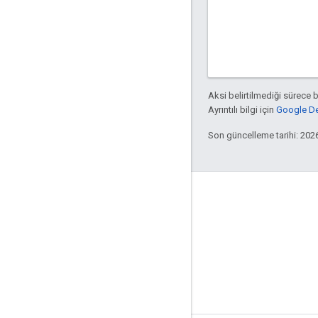
Aksi belirtilmediği sürece 
Ayrıntılı bilgi için
Google Dev
Son güncelleme tarihi: 202
Apigee hakkında
We're part of Google
Etkinlikler
İş Ortakları
e-Kitaplar ve web yayınları