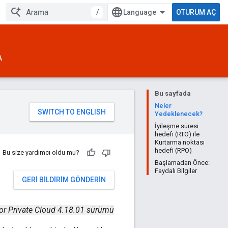
/
OTURUM AÇ
A
Bu sayfada
Neler
Yedeklenecek?
İyileşme süresi
hedefi (RTO) ile
Kurtarma noktası
hedefi (RPO)
Bu size yardımcı oldu mu?
Başlamadan Önce:
Faydalı Bilgiler
GERI BILDIRIM GÖNDERIN
or Private Cloud 4.18.01 sürümü