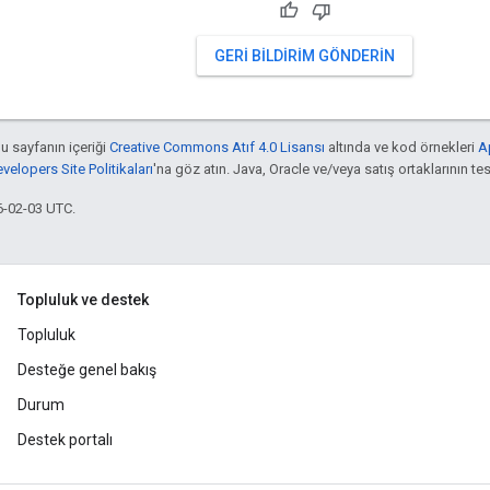
GERI BILDIRIM GÖNDERIN
bu sayfanın içeriği
Creative Commons Atıf 4.0 Lisansı
altında ve kod örnekleri
A
elopers Site Politikaları
'na göz atın. Java, Oracle ve/veya satış ortaklarının tesc
6-02-03 UTC.
Topluluk ve destek
Topluluk
Desteğe genel bakış
Durum
Destek portalı