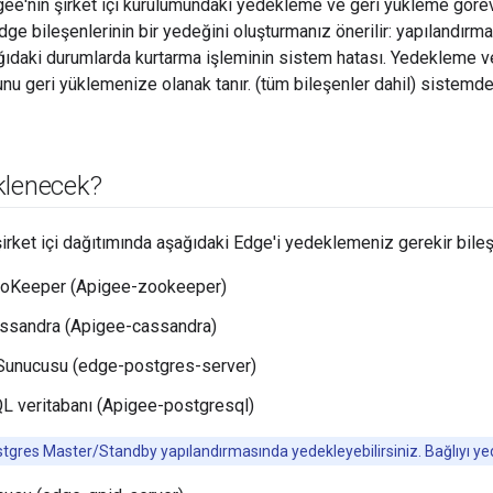
e'nin şirket içi kurulumundaki yedekleme ve geri yükleme görevl
 bileşenlerinin bir yedeğini oluşturmanız önerilir: yapılandırma v
ğıdaki durumlarda kurtarma işleminin sistem hatası. Yedekleme ve
u geri yüklemenize olanak tanır. (tüm bileşenler dahil) sistemd
klenecek?
irket içi dağıtımında aşağıdaki Edge'i yedeklemeniz gerekir bileş
oKeeper (Apigee-zookeeper)
ssandra (Apigee-cassandra)
Sunucusu (edge-postgres-server)
 veritabanı (Apigee-postgresql)
stgres Master/Standby yapılandırmasında yedekleyebilirsiniz. Bağlıyı 