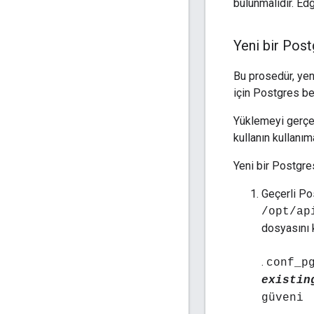
bulunmalıdır. E
Yeni bir Po
Bu prosedür, yen
için Postgres be
Yüklemeyi gerçek
kullanın kullanı
Yeni bir Postgr
Geçerli Po
/opt/ap
dosyasını 
.
conf_p
existin
güveni