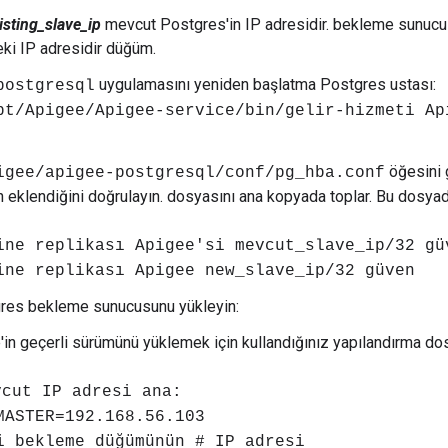
isting_slave_ip
mevcut Postgres'in IP adresidir. bekleme sunuc
i IP adresidir düğüm.
uygulamasını yeniden başlatma Postgres ustası:
postgresql
pt/Apigee/Apigee-service/bin/gelir-hizmeti Ap
öğesini 
igee/apigee-postgresql/conf/pg_hba.conf
eklendiğini doğrulayın. dosyasını ana kopyada toplar. Bu dosyad
ine replikası Apigee'si mevcut_slave_ip/32 gü
ine replikası Apigee new_slave_ip/32 güven
res bekleme sunucusunu yükleyin:
'in geçerli sürümünü yüklemek için kullandığınız yapılandırma do
vcut IP adresi ana:
MASTER=192.168.56.103
i bekleme düğümünün # IP adresi