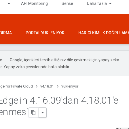
API Monitoring
Sense
Daha fazla
NDIRMA
PORTAL YÜKLENIYOR
HARICI KIMLIK DOĞRULAM
Google, içerikleri tercih ettiğiniz dile çevirmek için yapay zeka
ır. Yapay zeka çevirilerinde hata olabilir.
ge for Private Cloud
v4.18.01
Yükleniyor
Edge'in 4
.
16
.
09'dan 4
.
18
.
01'e
enmesi