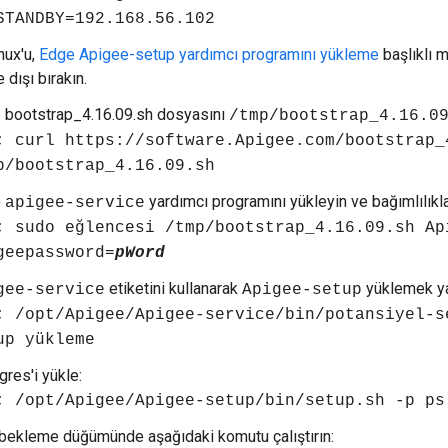
STANDBY=192.168.56.102
nux'u,
Edge Apigee-setup yardımcı programını yükleme
başlıklı 
 dışı bırakın.
 bootstrap_4.16.09.sh dosyasını
/tmp/bootstrap_4.16.0
; curl https://software.Apigee.com/bootstrap_
p/bootstrap_4.16.09.sh
e
yardımcı programını yükleyin ve bağımlılıkla
apigee-service
; sudo eğlencesi /tmp/bootstrap_4.16.09.sh Ap
geepassword=
pWord
etiketini kullanarak
yüklemek ya
gee-service
Apigee-setup
; /opt/Apigee/Apigee-service/bin/potansiyel-s
up yükleme
res'i yükle:
; /opt/Apigee/Apigee-setup/bin/setup.sh -p p
 bekleme düğümünde aşağıdaki komutu çalıştırın: