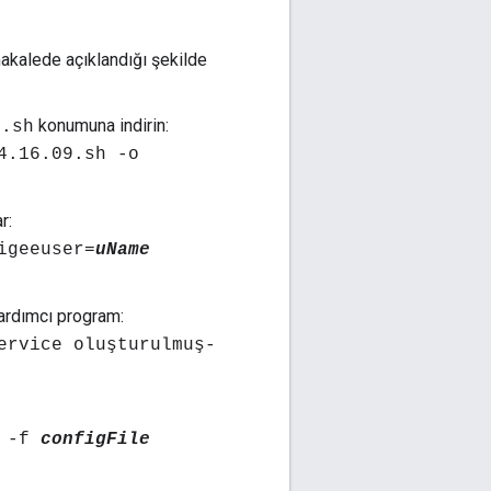
makalede açıklandığı şekilde
konumuna indirin:
9.sh
4.16.09.sh -o
r:
igeeuser=
uName
rdımcı program:
ervice oluşturulmuş-
s -f
configFile