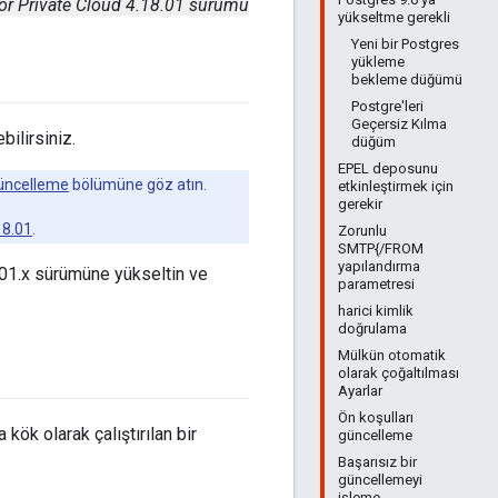
or Private Cloud 4.18.01 sürümü
yükseltme gerekli
Yeni bir Postgres
yükleme
bekleme düğümü
Postgre'leri
Geçersiz Kılma
ilirsiniz.
düğüm
EPEL deposunu
güncelleme
bölümüne göz atın.
etkinleştirmek için
gerekir
18.01
.
Zorunlu
SMTP{/FROM
yapılandırma
.01.x sürümüne yükseltin ve
parametresi
harici kimlik
doğrulama
Mülkün otomatik
olarak çoğaltılması
Ayarlar
Ön koşulları
 kök olarak çalıştırılan bir
güncelleme
Başarısız bir
güncellemeyi
işleme