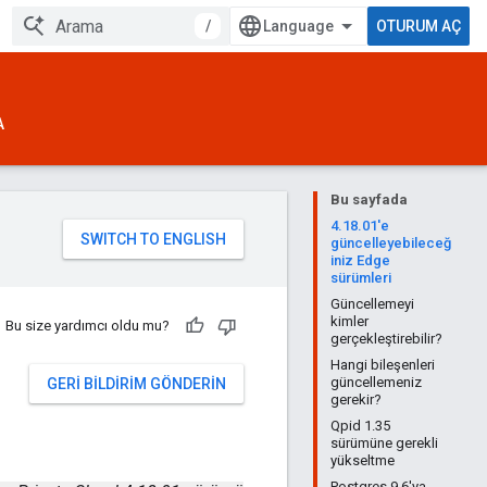
/
OTURUM AÇ
A
Bu sayfada
4.18.01'e
güncelleyebileceğ
iniz Edge
sürümleri
Güncellemeyi
kimler
Bu size yardımcı oldu mu?
gerçekleştirebilir?
Hangi bileşenleri
güncellemeniz
GERI BILDIRIM GÖNDERIN
gerekir?
Qpid 1.35
sürümüne gerekli
yükseltme
Postgres 9.6'ya