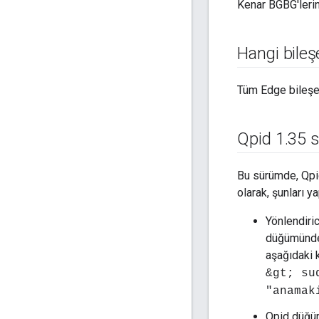
Kenar BGBG'lerini
Hangi bileş
Tüm Edge bileşen
Qpid 1
.
35 
Bu sürümde, Qpid
olarak, şunları y
Yönlendiri
düğümünde 
aşağıdaki 
&gt; su
"anamak
Qpid düğümü