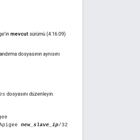
ge'in
mevcut
sürümü (4.16.09)
andırma dosyasının aynısını
dosyasını düzenleyin.
es
gee
 Apigee
new_slave_ip
/32