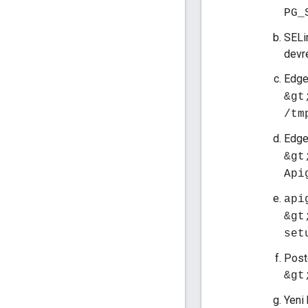
PG_
SELi
devre
Edge
&gt
/tm
Edg
&gt
Api
api
&gt
set
Postg
&gt
Yeni