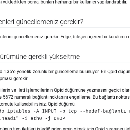
 yükledikten sonra, bunları herhangi bir kullanıcı yapılandırabilir.
enleri güncellemeniz gerekir?
lerini güncellemeniz gerekir. Edge, bileşen içeren bir kurulumu d
sürümüne gerekli yükseltme
 1.35'e yönelik zorunlu bir güncelleme bulunuyor. Bir Qpid düğü
apması gerekir:
cilerin ve İleti İşlemcilerinin Qpid düğümüne yazmasını geçici ola
5672 numaralı bağlantı noktasını engelleme. Bu bağlantı noktası
komutu kullanabilirsiniz: Qpid düğümü:
do iptables -A INPUT -p tcp --hedef-bağlantı 
ineadı" -i eth0 -j DROP
nün tüm iletileri işlediğinden emin olmak için Qpid sırasının ile