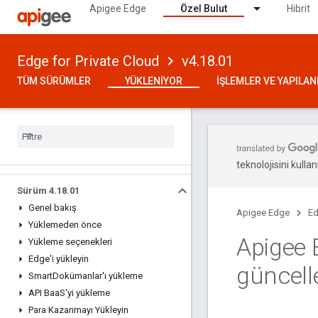
Apigee Edge
Özel Bulut
Hibrit
Edge for Private Cloud
v4.18.01
TÜM SÜRÜMLER
YÜKLENIYOR
İŞLEMLER VE YAPILA
teknolojisini kullan
Sürüm 4
.
18
.
01
Genel bakış
Apigee Edge
Ed
Yüklemeden önce
Apigee 
Yükleme seçenekleri
Edge'i yükleyin
güncell
Smart
Dokümanlar'ı yükleme
API Baa
S'yi yükleme
Para Kazanmayı Yükleyin