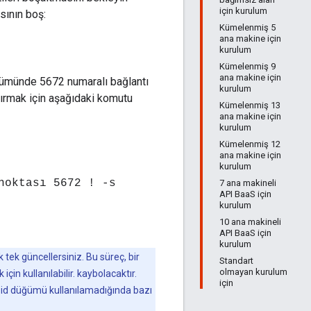
için kurulum
sının boş:
Kümelenmiş 5
ana makine için
kurulum
Kümelenmiş 9
ana makine için
üğümünde 5672 numaralı bağlantı
kurulum
dırmak için aşağıdaki komutu
Kümelenmiş 13
ana makine için
kurulum
Kümelenmiş 12
ana makine için
kurulum
noktası 5672 ! -s
7 ana makineli
API BaaS için
kurulum
10 ana makineli
API BaaS için
kurulum
ek güncellersiniz. Bu süreç, bir
Standart
olmayan kurulum
için kullanılabilir. kaybolacaktır.
için
pid düğümü kullanılamadığında bazı