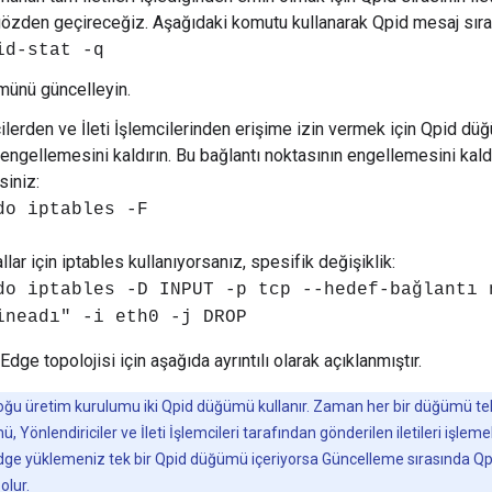
gözden geçireceğiz. Aşağıdaki komutu kullanarak Qpid mesaj sıra
id-stat -q
ünü güncelleyin.
cilerden ve İleti İşlemcilerinden erişime izin vermek için Qpid d
 engellemesini kaldırın. Bu bağlantı noktasının engellemesini kal
siniz:
do iptables -F
allar için iptables kullanıyorsanız, spesifik değişiklik:
do iptables -D INPUT -p tcp --hedef-bağlantı 
ineadı" -i eth0 -j DROP
 Edge topolojisi için aşağıda ayrıntılı olarak açıklanmıştır.
oğu üretim kurulumu iki Qpid düğümü kullanır. Zaman her bir düğümü tek t
 Yönlendiriciler ve İleti İşlemcileri tarafından gönderilen iletileri işlemek 
 Edge yüklemeniz tek bir Qpid düğümü içeriyorsa Güncelleme sırasında Q
olur.