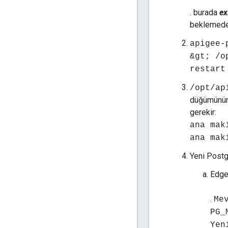
. burada
ex
beklemedek
apigee-
&gt; /o
restart
/opt/ap
düğümünün 
gerekir:
ana mak
ana mak
Yeni Postg
Edge
.
Me
PG_
Yen