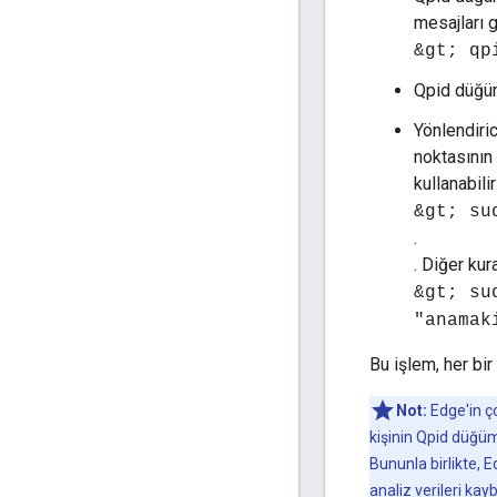
mesajları 
&gt; qp
Qpid düğüm
Yönlendiri
noktasının
kullanabilir
&gt; su
.
. Diğer kur
&gt; su
"anamak
Bu işlem, her bir
Not:
Edge'in ç
kişinin Qpid düğümü,
Bununla birlikte,
analiz verileri kayb