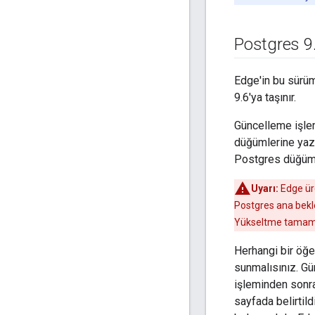
Postgres 9
Edge'in bu sürü
9.6'ya taşınır.
Güncelleme işlem
düğümlerine yazı
Postgres düğümle
Uyarı:
Edge ür
Postgres ana bekl
Yükseltme tamamla
Herhangi bir öğ
sunmalısınız. G
işleminden sonr
sayfada belirtil