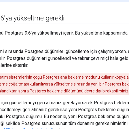
.
6'ya yükseltme gerekli
mü Postgres 9.6'ya yükseltmeyi içerir. Bu yükseltme kapsamında 
i sırasında Postgres düğümleri güncelleme için çalışmıyorken, an
lır. Postgres düğümleri güncellendi ve tekrar çevrimiçi hale geld
rine aktarılır.
etim sistemlerinin çoğu Postgres ana bekleme modunu kullanır kopya
eme çoğaltması kullanılıyorsa yükseltme sırasında yeni bir Postgres b
ndıktan sonra Postgres bekleme düğümünü devre dışı bırakabilirsiniz
e için güncellemeyi geri almanız gerekiyorsa ek Postgres bekle
üncellemeyi geri almanız gerekirse yeni Postgres bekleme düğü
aki Postgres düğümü. Bu nedenle, yeni Postgres bekleme düğüm
diği şekilde Postgres sunucusunun tüm donanım gereksinimlerini