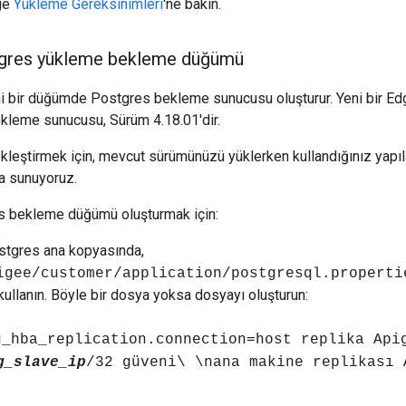
dge
Yükleme Gereksinimleri
'ne bakın.
stgres yükleme bekleme düğümü
i bir düğümde Postgres bekleme sunucusu oluşturur. Yeni bir Ed
kleme sunucusu, Sürüm 4.18.01'dir.
leştirmek için, mevcut sürümünüzü yüklerken kullandığınız yapıl
ma sunuyoruz.
es bekleme düğümü oluşturmak için:
stgres ana kopyasında,
igee/customer/application/postgresql.properti
kullanın. Böyle bir dosya yoksa dosyayı oluşturun:
g_hba_replication.connection=host replika Api
g_slave_ip
/32 güveni\ \nana makine replikası