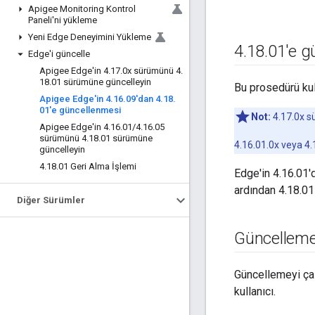
Apigee Monitoring Kontrol
Paneli'ni yükleme
Yeni Edge Deneyimini Yükleme
4
.
18
.
01'e g
Edge'i güncelle
Apigee Edge'in 4
.
17
.
0x sürümünü 4
.
18
.
01 sürümüne güncelleyin
Bu prosedürü kul
Apigee Edge'in 4
.
16
.
09'dan 4
.
18
.
01'e güncellenmesi
Not:
4.17.0x s
Apigee Edge'in 4
.
16
.
01
/
4
.
16
.
05
sürümünü 4
.
18
.
01 sürümüne
4.16.01.0x veya 4
güncelleyin
4
.
18
.
01 Geri Alma İşlemi
Edge'in 4.16.01'
ardından 4.18.01
Diğer Sürümler
Güncellemey
Güncellemeyi çalı
kullanıcı.