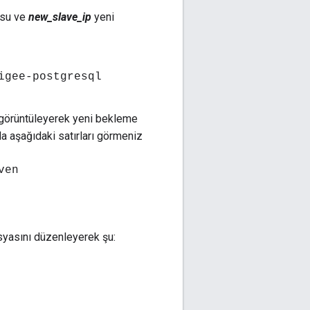
usu ve
new_slave_ip
yeni
igee-postgresql
görüntüleyerek yeni bekleme
a aşağıdaki satırları görmeniz
ven
syasını düzenleyerek şu: