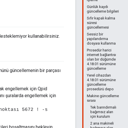
Günlük kaydı
güncelleme bilgileri
Sıfır kapalı kalma
süresi
güncellemesi
Sessiz bir
esteklemiyor kullanabilirsiniz.
yapılandırma
dosyası kullanma
Prosedür harici
internet bağlantısı
olan bir düğümde
4.18.01 sürümüne
güncelleme
münü güncellemenin bir parçası
Yerel cihazdan
4.18.01 sürümüne
güncelleme
rak engellemek için Qpid
prosedürü depo
nı şuralarda engellemek için
Makine güncelleme
sırası
Tek barındırmalı
noktası 5672 ! -s
bağımsız alan
için kurulum
2 ana makineli
tileri boşaltmasını bekleyin
bağımsız alan