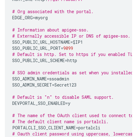
# Org associated with the portal.
EDGE_ORG
=
myorg
# Information about apigee-sso.
# Externally accessible IP or DNS of apigee-sso.
SSO_PUBLIC_URL_HOSTNAME
=
$IP1
SSO_PUBLIC_URL_PORT
=
9099
# Default is http. Set to https if you enabled TLS
SSO_PUBLIC_URL_SCHEME
=
http
# SSO admin credentials as set when you installed 
SSO_ADMIN_NAME
=
ssoadmin
SSO_ADMIN_SECRET
=
Secret123
# Default is "n" to disable SAML support.
DEVPORTAL_SSO_ENABLED
=
y
# The name of the OAuth client used to connect to 
# The default client name is portalcli.
PORTALCLI_SSO_CLIENT_NAME
=
portalcli
# Oauth client password using uppercase, lowercase