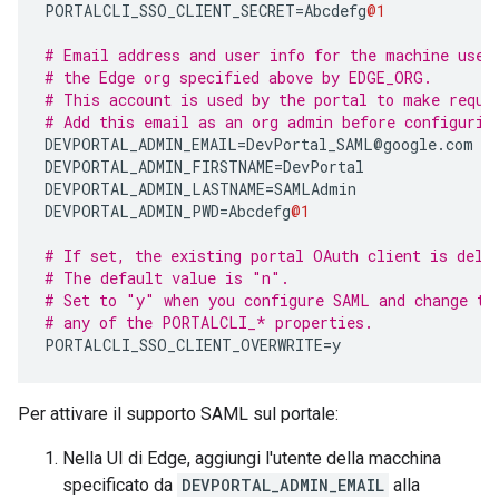
PORTALCLI_SSO_CLIENT_SECRET
=
Abcdefg
@1
# Email address and user info for the machine user
# the Edge org specified above by EDGE_ORG. 
# This account is used by the portal to make reque
# Add this email as an org admin before configurin
DEVPORTAL_ADMIN_EMAIL
=
DevPortal_SAML
@
google
.
com
DEVPORTAL_ADMIN_FIRSTNAME
=
DevPortal
DEVPORTAL_ADMIN_LASTNAME
=
SAMLAdmin
DEVPORTAL_ADMIN_PWD
=
Abcdefg
@1
# If set, the existing portal OAuth client is dele
# The default value is "n".
# Set to "y" when you configure SAML and change th
# any of the PORTALCLI_* properties.
PORTALCLI_SSO_CLIENT_OVERWRITE
=
y
Per attivare il supporto SAML sul portale:
Nella UI di Edge, aggiungi l'utente della macchina
specificato da
DEVPORTAL_ADMIN_EMAIL
alla