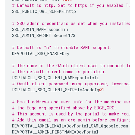
# Default is http. Set to https if you enabled TLS
SSO_PUBLIC_URL_SCHEME
=
http
# SSO admin credentials as set when you installed 
SSO_ADMIN_NAME
=
ssoadmin
SSO_ADMIN_SECRET
=
Secret123
# Default is "n" to disable SAML support.
DEVPORTAL_SSO_ENABLED
=
y
# The name of the OAuth client used to connect to 
# The default client name is portalcli.
PORTALCLI_SSO_CLIENT_NAME
=
portalcli
# Oauth client password using uppercase, lowercase
PORTALCLI_SSO_CLIENT_SECRET
=
Abcdefg
@1
# Email address and user info for the machine user
# the Edge org specified above by EDGE_ORG. 
# This account is used by the portal to make reque
# Add this email as an org admin before configurin
DEVPORTAL_ADMIN_EMAIL
=
DevPortal_SAML
@
google
.
com
DEVPORTAL_ADMIN_FIRSTNAME
=
DevPortal