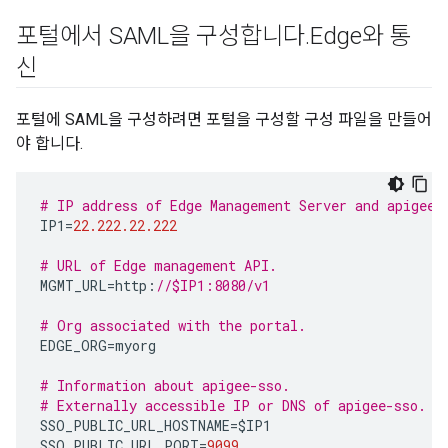
포털에서 SAML을 구성합니다
.
Edge와 통
신
포털에 SAML을 구성하려면 포털을 구성할 구성 파일을 만들어
야 합니다.
# IP address of Edge Management Server and apigee-
IP1
=
22.222.22.222
# URL of Edge management API.
MGMT_URL
=
http
:
//$IP1:8080/v1
# Org associated with the portal.
EDGE_ORG
=
myorg
# Information about apigee-sso.
# Externally accessible IP or DNS of apigee-sso.
SSO_PUBLIC_URL_HOSTNAME
=
$IP1
SSO_PUBLIC_URL_PORT
=
9099