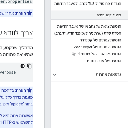
ver.properties
הגדרת פרוטוקול TLS לנתב ולמעבד הודעות
הערה:
אחרי שמשני
שינוי קנה מידה
הוספת צומת של נתב או של מעבד הודעות
צריך לוודא שיציאת
הסרת שרת (שרת ניהול
/
מעבד הודעות
/
נתב)
הוספת צמתים של קסנדרה
הוספת צמתים של Zoo
Keeper
הוספה או הסרה של צומתי Qpid
שהיציאה פתוחה במ
הוספה של מרכז נתונים
גרסאות אחרות
הערה:
בתור 'apigee' ולכן בדרך כלל אין לו גישה ליציאות שנמצאות מתחת ל-1024.
להשתמש ב-HTTP או ב-HTTPS בין מאזן העומסים API של Edge.