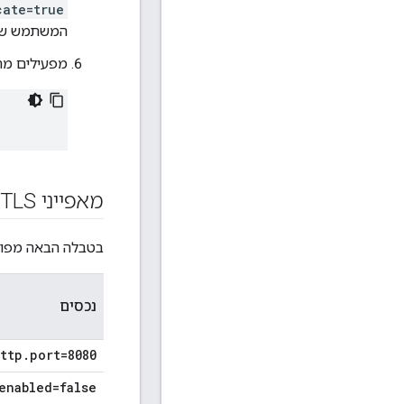
cate=true
המשתמש של Edge ידחה אישור בחתימה 
מפעילים מחדש את
מאפייני TLS לשרת הניהול
בטבלה הבאה מפורטים כל מאפיי
נכסים
ttp.port=8080
enabled=false