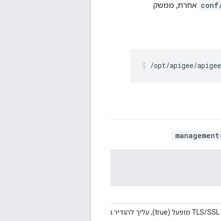
conf
אחרת, ממשק
/opt/apigee/apigee
:
management
כדי להפעיל/להשבית TLS/SSL. כאשר TLS/SSL מופעל (true), עליך להגדיר גם את ssl.port. ו-