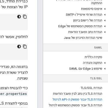
ההתקנה
IP של הצומת של שרת הניהול והיציאה 8080. לדוגמה:
איפוס סיסמאות
הגדרת שרתי אימייל ו-SMTP
הגדרה של רישום ביומן
הגדרת ממשק המשתמש של Edge
הגדרת נתב ומעבד הודעות
לחלופין, אפשר להגדיר גישת TLS לממשק ה-API לנ
שינוי הגדרות הזיכרון של Java
SAML
סקירה כללית
התקנה והגדרה
שימוש ב-Edge עם SAML
להגדיר ששרת הניה
שצוינה.
TLS
/
SSL
כדי להבטיח הצפנת תנועה אל ממשק ה-I
הגדרת TLS
SSL
/
er.properties
הגדרת TLS בין נתב לבין מעבד הודעות
הגדרת TLS עבור ממשק ה-API לניהול
בנוסף לתצורת TLS, אפשר גם לשלוט באימות הסיסמאות (אורך הסיסמה) וחוזק) על ידי שינוי הקובץ
הגדרת TLS עבור ממשק המשתמש לניהול