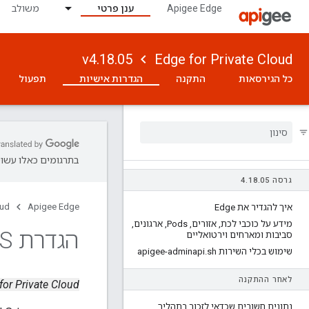
Apigee Edge
ענן פרטי
משולב
v4.18.05
Edge for Private Cloud
כל הגירסאות
התקנה
הגדרות אישיות
תפעול
בתרגומים כאלו עשויו
גרסה 4
05
.
18
.
oud
Apigee Edge
איך להגדיר את Edge
מידע על כוכבי לכת
,
אזורים
,
Pods
,
ארגונים
,
הגדרת TLS עבור ממשק ה-API לניהול
סביבות ומארחים וירטואליים
שימוש בכלי השירות apigee-adminapi
sh
.
לאחר ההתקנה
Edge for Private Cloud גרס
נתונים חשובים שכדאי לזכור בתהליך