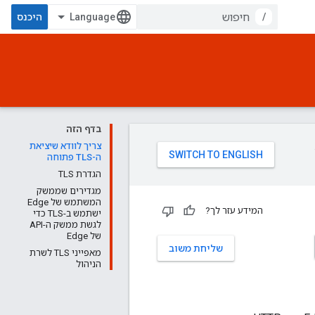
/
היכנס
בדף הזה
צריך לוודא שיציאת
ה-TLS פתוחה
הגדרת TLS
מגדירים שממשק
המשתמש של Edge
המידע עזר לך?
ישתמש ב-TLS כדי
לגשת ממשק ה-API
של Edge
שליחת משוב
מאפייני TLS לשרת
הניהול