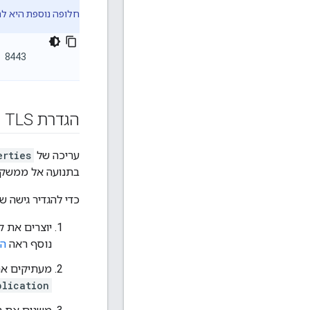
חלופה נוספת היא ל
הגדרת TLS
עריכה של
erties
בתנועה אל ממשק ה-API לניהול וממנו. אם הקובץ הזה לא קיים, ל
כדי להגדיר גישה של TLS ל-Management API, מבצעים את התהלי
נוסף ראה
הגדרת L
מעתיקים את קובץ ה-JKS של מאגר המפתחות לספ
plication