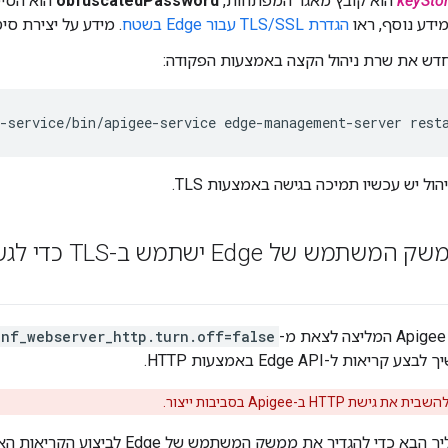
keyStor
הוא קובץ מאגר המפתחות,
obfuscatedPassword
הוא הסי
ידע נוסף, ראו
הגדרת TLS/SSL עבור Edge בשטח
. מידע על יצירת ס
דש את שרת ניהול הקצה באמצעות הפקודה:
e-service/bin/apigee-service edge-management-server rest
onf_webserver_http.turn.off=false
גישת HTTP ב-Apigee בסביבות ייצור.
גדיר את ממשק המשתמש של Edge לביצוע הקריאות האלה באמצעות HTTPS בלבד: