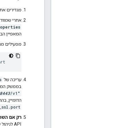
מגדירים את הגישה של TLS לממשק ה
אחרי שמוודאים ש-TLS עובד ל-nagement API
operties
המאפיין הב
מפעילים מח
art 
עריכה של
s
בממשק המשתמש של Edge. אם הק
8443
/v1"
הדומיין, בה
_ssl.port
רק אם השתמ
API לניהול שלמעלה, מוסיפים את הקוד המאפיין הבא ל-