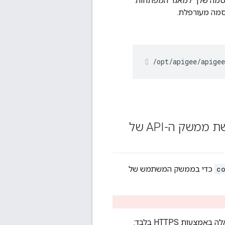
סמה שלך למאגר המפתחות
יסמה מעורפלת.
/opt/apigee/apige
מגדירים שממשק המשתמש של Edge ישתמש ב-TLS כדי לגשת ממשק ה-API של
c
כדי בממשק המשתמש של