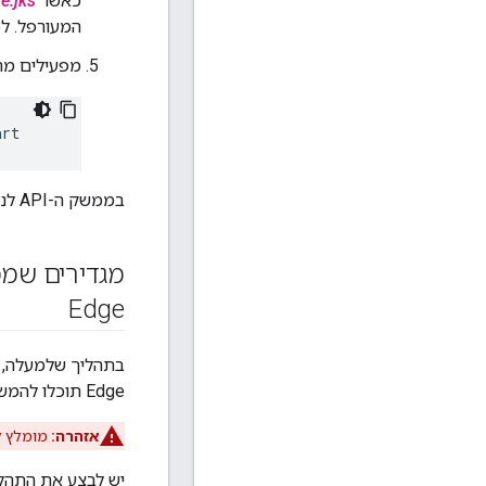
כאשר
e.jks
המעורפל. למ
מפעילים מח
art
בממשק ה-API לניהול יש עכשיו תמיכה בגישה באמצעות TLS.
Edge
בתהליך שלמעלה, Apigee המליצה לצאת מ-
Edge תוכלו להמשיך לבצע קריאות ל-Edge API באמצעות HTTP.
אזהרה:
מומלץ להשבית את 
יש לבצע את התהליך הבא כדי לה