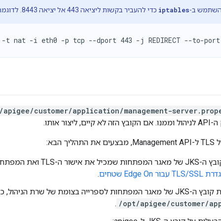
השתמש ב-
iptables
כדי להעביר בקשות ליציאה 443 אל יציאה 8443. לדוגמה:
/apigee/customer/application/management-server.prop
יצור אותו.
ך הבא:
יוצרים את קובץ ה-JKS של מאגר 
TLS/SS עבור Edge On שטחים
.
רייה בצומת של שרת הניהול, כמו בתור
.
/opt/apigee/customer/ap