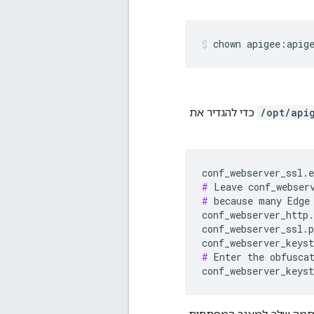
chown apigee:apig
/opt/api
כדי להגדיר את
#
#
 because many Edge 
conf_webserver_http.
conf_webserver_ssl.p
conf_webserver_keys
#
 Enter the obfuscat
conf_webserver_keys