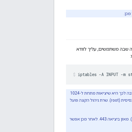
רת הניהול. ללא קשר ליציאה שבה משתמשים, עליך לוודא
בדוגמה הזו משתמשים ביציאה 8443 ליציאת ה-TLS, ולא ביציאה 443 הנפוצה יותר. הסיבה לכך היא שיציאות מתחת ל-1024
מוגנות בדרך כלל על ידי מערכת ההפעלה ומחייבות את התהליך שבמסגרתו מקבלים גישה לרמה הבסיסית (root). שרת ניהול הקצה פועל
אפשרות אחת היא להשתמש במאזן עומסים עם Edge API ולסיים את השימוש ב-TLS בעומס (TLS). מאזן ביציאה 443. לאחר מכן אפשר