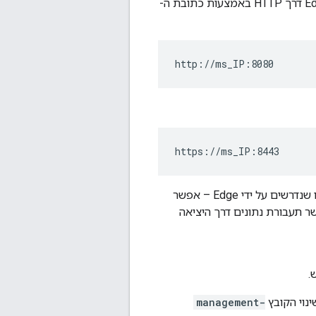
כברירת מחדל, TLS מושבת ל-Management API ואפשר לגשת ל-Edge management API דרך HTTP באמצעות כתובת ה-
http://ms_IP:8080
https://ms_IP:8443
בדוגמה הזו, מגדירים גישה של TLS לשימוש ביציאה 8443. עם זאת, מספר היציאה הזה אינו שנדרשים על ידי Edge – אפשר
ר תעבורת נתונים דרך היציאה
.
management-