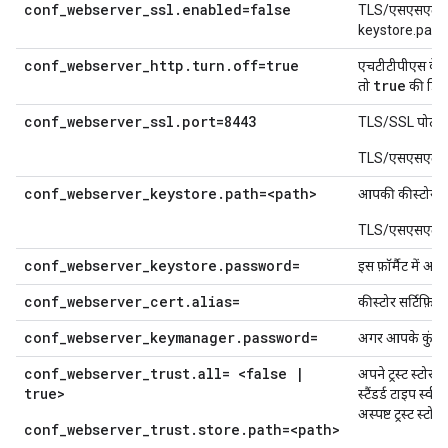
conf_webserver_ssl.enabled=false
TLS/एसएसएल को 
keystore.path प्रॉ
conf_webserver_http.turn.off=true
एचटीटीपीएस के स
true
तो
की डिफ़ॉ
conf_webserver_ssl.port=8443
TLS/SSL पोर्ट.
TLS/एसएसएल चालू
conf_webserver_keystore.path=<path>
आपकी कीस्टोर फ
TLS/एसएसएल चालू
conf_webserver_keystore.password=
इस फ़ॉर्मैट में अ
conf_webserver_cert.alias=
कीस्टोर सर्टिफ़ि
conf_webserver_keymanager.password=
अगर आपके कुंजी म
conf_webserver_trust.all= <false |
अपने ट्रस्ट स्टो
true>
स्टैंडर्ड टाइप स्व
अस्पष्ट ट्रस्ट स्
conf_webserver_trust.store.path=<path>