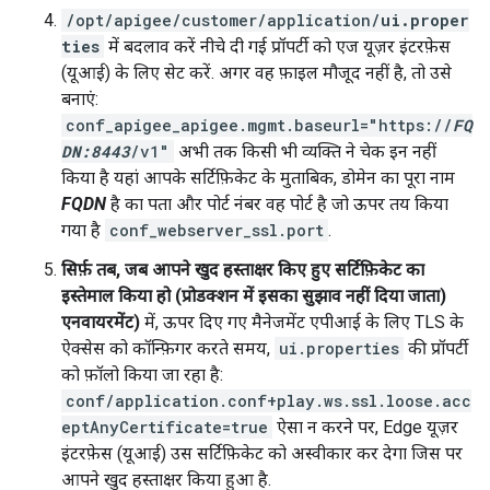
/opt/apigee/customer/application/
ui.proper
ties
में बदलाव करें नीचे दी गई प्रॉपर्टी को एज यूज़र इंटरफ़ेस
(यूआई) के लिए सेट करें. अगर वह फ़ाइल मौजूद नहीं है, तो उसे
बनाएं:
conf_apigee_apigee.mgmt.baseurl="https://
FQ
DN:8443
/v1"
अभी तक किसी भी व्यक्ति ने चेक इन नहीं
किया है यहां आपके सर्टिफ़िकेट के मुताबिक, डोमेन का पूरा नाम
FQDN
है का पता और पोर्ट नंबर वह पोर्ट है जो ऊपर तय किया
गया है
conf_webserver_ssl.port
.
सिर्फ़ तब, जब आपने खुद हस्ताक्षर किए हुए सर्टिफ़िकेट का
इस्तेमाल किया हो (प्रोडक्शन में इसका सुझाव नहीं दिया जाता)
एनवायरमेंट)
में, ऊपर दिए गए मैनेजमेंट एपीआई के लिए TLS के
ऐक्सेस को कॉन्फ़िगर करते समय,
ui.properties
की प्रॉपर्टी
को फ़ॉलो किया जा रहा है:
conf/application.conf+play.ws.ssl.loose.acc
eptAnyCertificate=true
ऐसा न करने पर, Edge यूज़र
इंटरफ़ेस (यूआई) उस सर्टिफ़िकेट को अस्वीकार कर देगा जिस पर
आपने खुद हस्ताक्षर किया हुआ है.