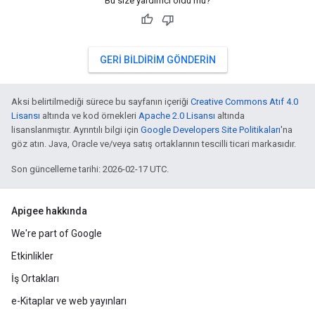
Bu size yardımcı oldu mu?
GERI BILDIRIM GÖNDERIN
Aksi belirtilmediği sürece bu sayfanın içeriği
Creative Commons Atıf 4.0
Lisansı
altında ve kod örnekleri
Apache 2.0 Lisansı
altında
lisanslanmıştır. Ayrıntılı bilgi için
Google Developers Site Politikaları
'na
göz atın. Java, Oracle ve/veya satış ortaklarının tescilli ticari markasıdır.
Son güncelleme tarihi: 2026-02-17 UTC.
Apigee hakkında
We're part of Google
Etkinlikler
İş Ortakları
e-Kitaplar ve web yayınları