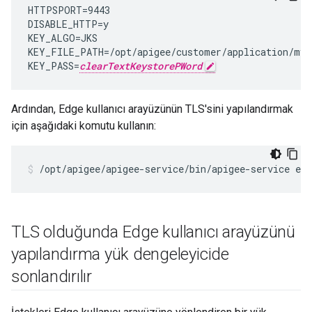
HTTPSPORT=9443

DISABLE_HTTP=y

KEY_ALGO=JKS

KEY_FILE_PATH=/opt/apigee/customer/application/myke
KEY_PASS=
clearTextKeystorePWord
Ardından, Edge kullanıcı arayüzünün TLS'sini yapılandırmak
için aşağıdaki komutu kullanın:
/opt/apigee/apigee-service/bin/apigee-service edg
TLS olduğunda Edge kullanıcı arayüzünü
yapılandırma yük dengeleyicide
sonlandırılır