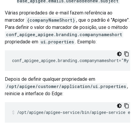
base_apigee.emails.useraddednew.subject
Várias propriedades de e-mail fazem referência ao
marcador
{companyNameShort}
, que o padrão é "Apigee".
Para definir o valor do marcador de posição, use o método
conf_apigee_apigee.branding.companynameshort
propriedade em
ui.properties
. Exemplo:
conf_apigee_apigee.branding.companynameshort="My C
Depois de definir qualquer propriedade em
/opt/apigee/customer/application/ui.properties
,
reinicie a interface do Edge:
/opt/apigee/apigee-service/bin/apigee-service edg