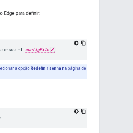
o Edge para definir:
ure-sso -f 
configFile
lecionar a opção
Redefinir senha
na página de
p