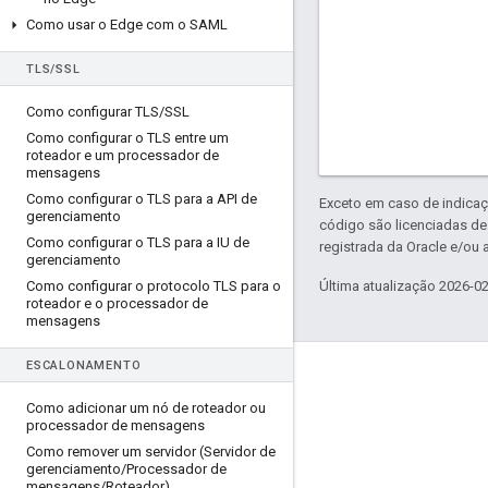
Como usar o Edge com o SAML
TLS
/
SSL
Como configurar TLS
/
SSL
Como configurar o TLS entre um
roteador e um processador de
mensagens
Como configurar o TLS para a API de
Exceto em caso de indicaç
gerenciamento
código são licenciadas d
Como configurar o TLS para a IU de
registrada da Oracle e/ou a
gerenciamento
Como configurar o protocolo TLS para o
Última atualização 2026-0
roteador e o processador de
mensagens
ESCALONAMENTO
Sobre a Apigee
Como adicionar um nó de roteador ou
We're part of Google
processador de mensagens
Eventos
Como remover um servidor (Servidor de
gerenciamento
/
Processador de
Parceiros
mensagens
/
Roteador)