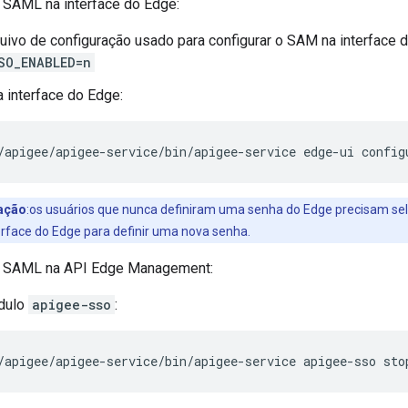
o SAML na interface do Edge:
quivo de configuração usado para configurar o SAM na interface d
SO_ENABLED=n
a interface do Edge:
/apigee/apigee-service/bin/apigee-service edge-ui config
ação
:os usuários que nunca definiram uma senha do Edge precisam se
terface do Edge para definir uma nova senha.
 o SAML na API Edge Management:
dulo
apigee-sso
:
/apigee/apigee-service/bin/apigee-service apigee-sso sto