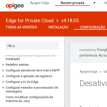
Apigee Edge
Nuvem privada
H
VERSÃO 4.18.05
Como configurar o Edge
Edge for Private Cloud
v4.18.05
Sobre planetas, regiões, pods,
organizações, ambientes e hosts virtuais
TODAS AS VERSÕES
INSTALAÇÃO
CONFIGURAÇÃO
Como usar o utilitário apigee-adminapi
.
sh
APÓS A INSTALAÇÃO
Dados importantes do processo de
preferência. As t
instalação
Redefinir senhas
Configurar servidores de e-mail e SMTP
Apigee Edge
Ed
Configurar a geração de registros
Desati
Configurar a IU do Edge
Configurar roteador e processador de
mensagens
Como modificar configurações de
memória do Java