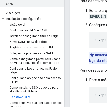
Para desativar 
SAML
Edite o ar
Visão geral
EDGEUI_S
Instalação e configuração
Visão geral
Configure 
Configurar seu Id
P de SAML
Instalar e configurar o SSO do Edge
/opt
Ativar SAML na IU do Edge
Registrar novos usuários do Edge
Solução de problemas de SAML
Observ
Como configurar o portal para usar o
login da in
SAML na comunicação com o Edge
Configurar o Logon único na IU do
Para desativar
Edge
Configurar o apigee-sso para acesso
Pare o mó
HTTPS
Como instalar o SSO de borda para
alta disponibilidade
/opt
Desativar SAML
Como desativar a autenticação básica
no Edge