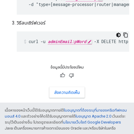
  -d "type=[message-processor|router|manageme
วิธีลบเซิร์ฟเวอร์
curl -u 
adminEmail:pWord
 -X DELETE http:/
ข้อมูลนี้มีประโยชน์ไหม
ส่งความคิดเห็น
เนื้อหาของหน้าเว็บนี้ได้รับอนุญาตภายใต้
ใบอนุญาตที่ต้องระบุที่มาของครีเอทีฟคอม
มอนส์ 4.0
และตัวอย่างโค้ดได้รับอนุญาตภายใต้
ใบอนุญาต Apache 2.0
เว้นแต่จะ
ระบุไว้เป็นอย่างอื่น โปรดดูรายละเอียดที่
นโยบายเว็บไซต์ Google Developers
Java เป็นเครื่องหมายการค้าจดทะเบียนของ Oracle และ/หรือบริษัทในเครือ