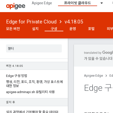
Apigee Edge
프라이빗 클라우드
Edge for Private Cloud
v4.18.05
모든 버전
설치
구성
운영
포털
외부
가 있을 수 있습니다
버전 4
.
18
.
05
Apigee Edge
Ed
Edge 구성 방법
행성
,
리전
,
포드
,
조직
,
환경
,
가상 호스트에
Edge
대한 정보
apigee-adminapi
.
sh 유틸리티 사용
설치 후
설치 과정에서 기억해야 할 중요 데이터