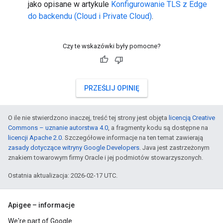
jako opisane w artykule
Konfigurowanie TLS z Edge
do backendu (Cloud i Private Cloud)
.
Czy te wskazówki były pomocne?
PRZEŚLIJ OPINIĘ
O ile nie stwierdzono inaczej, treść tej strony jest objęta
licencją Creative
Commons – uznanie autorstwa 4.0
, a fragmenty kodu są dostępne na
licencji Apache 2.0
. Szczegółowe informacje na ten temat zawierają
zasady dotyczące witryny Google Developers
. Java jest zastrzeżonym
znakiem towarowym firmy Oracle i jej podmiotów stowarzyszonych.
Ostatnia aktualizacja: 2026-02-17 UTC.
Apigee – informacje
We're part of Google