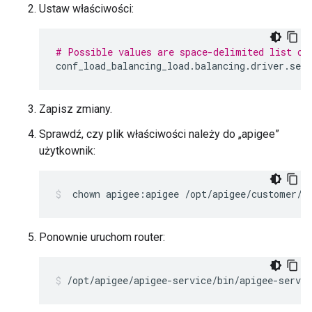
Ustaw właściwości:
# Possible values are space-delimited list of
conf_load_balancing_load
.
balancing
.
driver
.
serv
Zapisz zmiany.
Sprawdź, czy plik właściwości należy do „apigee”
użytkownik:
 chown apigee:apigee /opt/apigee/customer/a
Ponownie uruchom router:
/opt/apigee/apigee-service/bin/apigee-servic