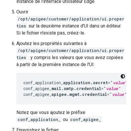
instance de l'interface utilisateur Edge.
Ouvrir
/opt/apigee/customer/application/ui.proper
ties
sur la deuxième instance d'UI dans un éditeur.
Si le fichier n'existe pas, créez-le.
Ajoutez les propriétés suivantes à
/opt/apigee/customer/application/ui.proper
ties
: y compris les valeurs que vous avez copiées
à partir de la première instance de l'UI:
conf_application_
application.secret
="
value"
conf_apigee_
mail.smtp.credential
="
value"
conf_apigee_
apigee.mgmt.credential
="
value"
Notez que vous ajoutez le préfixe
conf_application_
ou
conf_apigee_
Enregistrez le fichier.