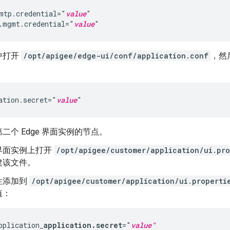
mtp.credential="
value
"

.mgmt.credential="
value
"
中打开
/opt/apigee/edge-ui/conf/application.conf
，然
ation.secret="
value
"
二个 Edge 界面实例的节点。
界面实例上打开
/opt/apigee/customer/application/ui.pro
建该文件。
性添加到
/opt/apigee/customer/application/ui.properti
值：
pplication_
application.secret
="
value"