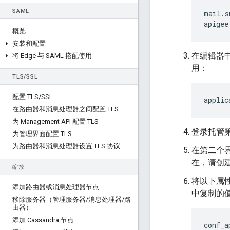
SAML
mail.s
apigee
概览
安装和配置
在编辑器
将 Edge 与 SAML 搭配使用
用：
TLS
/
SSL
配置 TLS
/
SSL
applic
在路由器和消息处理器之间配置 TLS
为 Management API 配置 TLS
登录托管第
为管理界面配置 TLS
为路由器和消息处理器设置 TLS 协议
在第二个
在，请创
缩放
将以下属
添加路由器或消息处理器节点
中复制的
移除服务器（管理服务器
/
消息处理器
/
路
由器）
添加 Cassandra 节点
conf_a