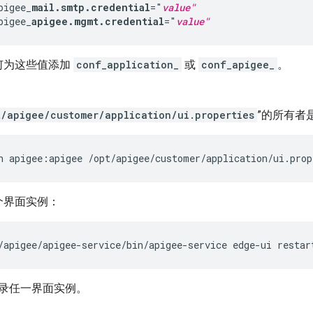
pigee_
mail.smtp.credential
="
value"
pigee_
apigee.mgmt.credential
="
value"
何为这些值添加
conf_application_
或
conf_apigee_
。
。
t/apigee/customer/application/ui.properties
”的所有者是 
n apigee:apigee /opt/apigee/customer/application/ui.prop
个界面实例：
/apigee/apigee-service/bin/apigee-service edge-ui restar
录任一界面实例。