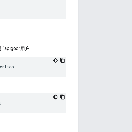
“apigee”用户：
erties
t