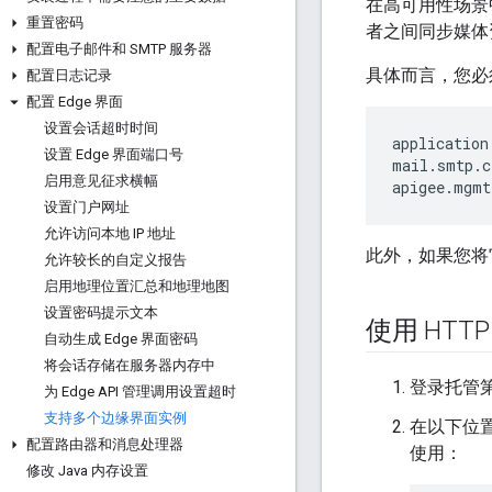
在高可用性场景中
重置密码
者之间同步媒体
配置电子邮件和 SMTP 服务器
具体而言，您必
配置日志记录
配置 Edge 界面
设置会话超时时间
application
设置 Edge 界面端口号
mail.smtp.c
启用意见征求横幅
apigee.mgmt
设置门户网址
允许访问本地 IP 地址
此外，如果您将
允许较长的自定义报告
启用地理位置汇总和地理地图
设置密码提示文本
使用 HTTP
自动生成 Edge 界面密码
将会话存储在服务器内存中
登录托管第
为 Edge API 管理调用设置超时
支持多个边缘界面实例
在以下位
配置路由器和消息处理器
使用：
修改 Java 内存设置