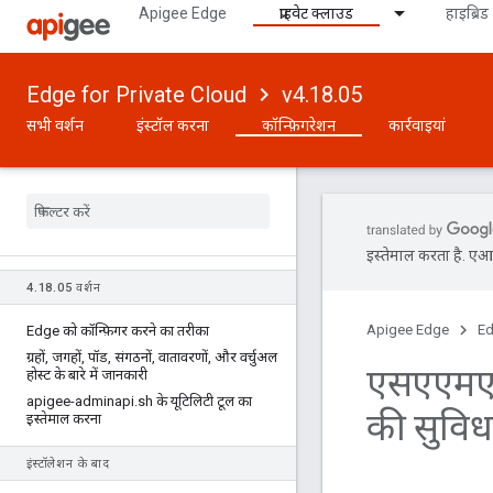
Apigee Edge
प्राइवेट क्लाउड
हाइब्रिड
Edge for Private Cloud
v4.18.05
सभी वर्शन
इंस्टॉल करना
कॉन्फ़िगरेशन
कार्रवाइयां
इस्तेमाल करता है. एआई 
4
.
18
.
05 वर्शन
Apigee Edge
Ed
Edge को कॉन्फ़िगर करने का तरीका
ग्रहों
,
जगहों
,
पॉड
,
संगठनों
,
वातावरणों
,
और वर्चुअल
एसएएमएल
होस्ट के बारे में जानकारी
apigee-adminapi
.
sh के यूटिलिटी टूल का
की सुवि
इस्तेमाल करना
इंस्टॉलेशन के बाद