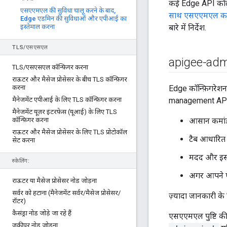
कई Edge API कॉल क
एसएएमएल की सुविधा चालू करने के बाद
,
साथ एसएएमएल का 
Edge एडमिन की सुविधाओं और एपीआई का
इस्तेमाल करना
बारे में निर्देश.
TLS
/
एसएसएल
apigee-adm
TLS
/
एसएसएल कॉन्फ़िगर करना
राऊटर और मैसेज प्रोसेसर के बीच TLS कॉन्फ़िगर
करना
Edge कॉन्फ़िगरेशन
मैनेजमेंट एपीआई के लिए TLS कॉन्फ़िगर करना
management API क
मैनेजमेंट यूज़र इंटरफ़ेस (यूआई) के लिए TLS
कॉन्फ़िगर करना
आसान कमांड
राऊटर और मैसेज प्रोसेसर के लिए TLS प्रोटोकॉल
टैब आधारित 
सेट करना
मदद और इस्ते
स्केलिंग:
अगर आपने एप
राऊटर या मैसेज प्रोसेसर नोड जोड़ना
सर्वर को हटाना (मैनेजमेंट सर्वर
/
मैसेज प्रोसेसर
/
ज़्यादा जानकारी के
रॉटर)
कैसंड्रा नोड जोड़े जा रहे हैं
एसएएमएल पुष्टि की
ज़ूकीपर नोड जोड़ना