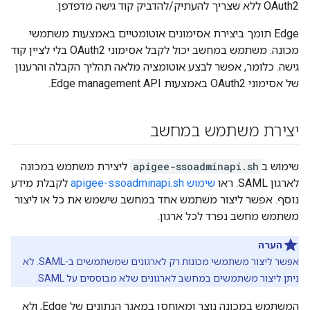
OAuth2 ללא שצריך להעתיק/להדביק קוד גישה מדפדפן.
Edge תומך ביצירת אסימונים אוטומטיים באמצעות משתמשי
מכונה. משתמש במחשב יכול לקבל אסימוני OAuth2 בלי לציין קוד
גישה. כלומר, אפשר לבצע אוטומציה מלאה תהליך הקבלה והרענון
של אסימוני OAuth2 באמצעות Edge management API.
יצירת משתמש במחשב
שימוש ב
apigee-ssoadminapi.sh
ליצירת משתמש במכונה
לארגון SAML. ראו
שימוש apigee-ssoadminapi.sh
לקבלת מידע
נוסף. אפשר ליצור משתמש אחד במחשב שישמש את כל או ליצור
משתמש מחשב נפרד לכל ארגון.
הערה
אפשר ליצור משתמשי מכונות רק לארגונים שמשתמשים ב-SAML. לא
ניתן ליצור משתמשים במחשב לארגונים שלא מבוססים על SAML.
המשתמש במכונה נוצר ומאוחסן במאגר הנתונים של Edge, ולא