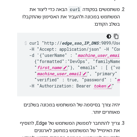
משתמשים בפקודה
curl
הבאה כדי ליצור את
המשתמש במכונה ולהעביר את האסימון שהתקבלו
בשלב הקודם:
curl "http://
edge_sso_IP_DNS
:9099/Users" -i
  -H "Accept: application/json" -H "Content-T
  -d '{"userName" : "
machine_user_email
", "
    {"formatted":"DevOps", "familyName" : "
l
    "
first_name
"}, "emails" : [ {"value" :

    "
machine_user_email
", "primary" : true 
    "verified" : true, "password" : "
machine_
  -H "Authorization: Bearer 
token
"
יהיה צורך בסיסמה של המשתמש במכונה בשלבים
מאוחרים יותר.
צריך להתחבר לממשק המשתמש של Edge, להוסיף
את האימייל של המשתמש במחשב לארגונים