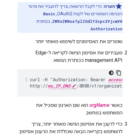
הערה:
כדי לקבל הרשאה, צריך להעביר את פרטי
הכניסה השמורים של לקוח OAuth2,
Basic
ZWRnZWNsaTplZGdlY2xpc2VjcmV0
, בכותרת
.
Authorization
שומרים את האסימונים לשימוש מאוחר יותר.
מעבירים את אסימון הגישה לקריאה ל-Edge
management API ככותרת הנושא:
curl -H "Authorization: Bearer 
access_token
  http://
ms_IP_DNS
:8080/v1/organizations/
or
כאשר
orgName
הוא שם הארגון שמכיל את
המשתמש במחשב.
כדי לרענן את אסימון הגישה מאוחר יותר, צריך
להשתמש בקריאה הבאה שכוללת את הרענון אסימון: