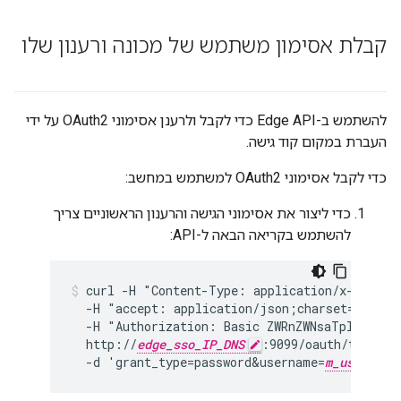
קבלת אסימון משתמש של מכונה ורענון שלו
להשתמש ב-Edge API כדי לקבל ולרענן אסימוני OAuth2 על ידי
העברת במקום קוד גישה.
כדי לקבל אסימוני OAuth2 למשתמש במחשב:
כדי ליצור את אסימוני הגישה והרענון הראשוניים צריך
להשתמש בקריאה הבאה ל-API:
curl -H "Content-Type: application/x-www-for
  -H "accept: application/json;charset=utf-8" 
  -H "Authorization: Basic ZWRnZWNsaTplZGdlY2
  http://
edge_sso_IP_DNS
:9099/oauth/token -s
  -d 'grant_type=password&username=
m_user_ema