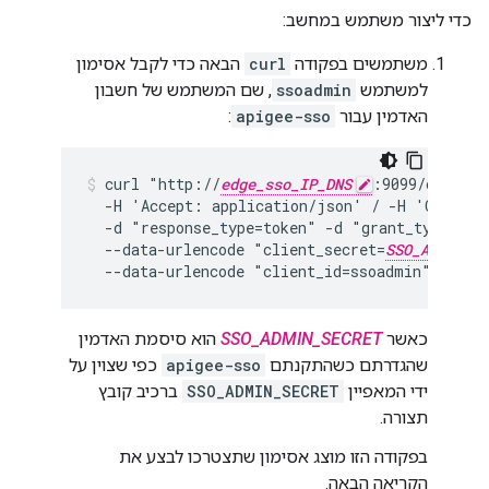
כדי ליצור משתמש במחשב:
משתמשים בפקודה
curl
הבאה כדי לקבל אסימון
למשתמש
ssoadmin
, שם המשתמש של חשבון
האדמין עבור
apigee-sso
:
curl "http://
edge_sso_IP_DNS
:9099/oauth/t
  -H 'Accept: application/json' / -H 'Content
  -d "response_type=token" -d "grant_type=clie
  --data-urlencode "client_secret=
SSO_ADMIN_S
  --data-urlencode "client_id=ssoadmin"
כאשר
SSO_ADMIN_SECRET
הוא סיסמת האדמין
שהגדרתם כשהתקנתם
apigee-sso
כפי שצוין על
ידי המאפיין
SSO_ADMIN_SECRET
ברכיב קובץ
תצורה.
בפקודה הזו מוצג אסימון שתצטרכו לבצע את
הקריאה הבאה.