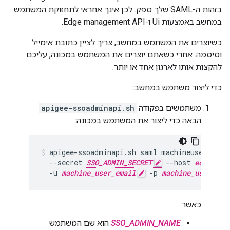
בזהות ה-SAML שלך ספק. לכן אינך אחראי לתחזוקת המשתמש
במחשב באמצעות Ui ו-Edge management API.
כשיוצרים את המשתמש במחשב, צריך לציין כתובת אימייל
וסיסמה. אחרי כשאתם יוצרים את המשתמש במכונה, עליכם
להקצות אותו לארגון אחד או יותר.
כדי ליצור משתמש במחשב:
משתמשים בפקודה
apigee-ssoadminapi.sh
הבאה כדי ליצור את המשתמש במכונה:
apigee-ssoadminapi.sh saml machineuser add 
  --secret 
SSO_ADMIN_SECRET
 --host 
edge_sso
  -u 
machine_user_email
 -p 
machine_user_pas
כאשר:
SSO_ADMIN_NAME
הוא שם המשתמש