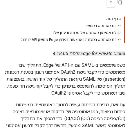
בדף הזה
יצירת משתמש במחשב
קבלת אסימון משתמש של מכונה ורענון שלו
יצירת משתמש במכונה באמצעות דפדפן Edge ממשק API לניהול
Edge for Private Cloud גרסה 4.18.05
כשמשתמשים ב-SAML עם ה-API של Edge, התהליך שבו
משתמשים כדי לקבל גישת OAuth2 אסימוני רענון בטענת הנכונות
(assertion) של SAML נקראת התהליך של קוד הגישה. באמצעות
תהליך הסיסמה, להשתמש בדפדפן כדי לקבל קוד גישה חד-פעמי,
שבו תשתמש כדי לקבל אסימוני OAuth2.
עם זאת, סביבת הפיתוח עשויה לתמוך באוטומציה במשימות
פיתוח נפוצות, כמו אוטומציה של בדיקות או אינטגרציה רציפה
(CI)/פריסה רציפה (CD) (CI/CD). כדי להפוך את התהליך
לאוטומטי כאשר SAML מופעל, נדרשת דרך לקבל ולרענן אסימוני