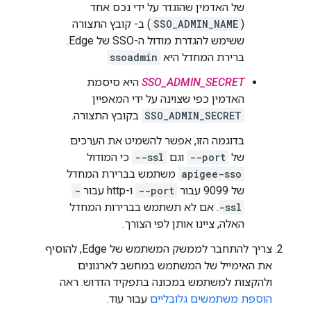
של האדמין שהוגדר על ידי נכס אחד
(
SSO_ADMIN_NAME
) ב- קובץ התצורה
ששימש להגדרת מודול ה-SSO של Edge.
ברירת המחדל היא
ssoadmin
SSO_ADMIN_SECRET
היא סיסמת
האדמין כפי שצוינה על ידי המאפיין
SSO_ADMIN_SECRET
בקובץ התצורה.
בדוגמה הזו, אפשר להשמיט את הערכים
של
--port
וגם
--ssl
כי המודול
apigee-sso
משתמש בברירת המחדל
של 9099 עבור
--port
ו-http עבור
-
-ssl
. אם לא תשתמש בברירות המחדל
האלה, ציינו אותן לפי הצורך.
צריך להתחבר לממשק המשתמש של Edge, להוסיף
את האימייל של המשתמש במחשב לארגונים
ולהקצות למשתמש במכונה בתפקיד הדרוש. ראה
הוספת משתמשים גלובליים
עבור עוד.