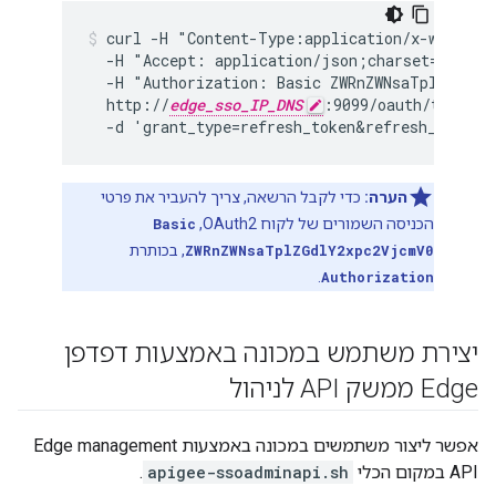
curl -H "Content-Type:application/x-www-form
  -H "Accept: application/json;charset=utf-8" 
  -H "Authorization: Basic ZWRnZWNsaTplZGdlY2
  http://
edge_sso_IP_DNS
:9099/oauth/token \

  -d 'grant_type=refresh_token&refresh_token=
הערה:
כדי לקבל הרשאה, צריך להעביר את פרטי
הכניסה השמורים של לקוח OAuth2,
Basic
ZWRnZWNsaTplZGdlY2xpc2VjcmV0
, בכותרת
.
Authorization
יצירת משתמש במכונה באמצעות דפדפן
Edge ממשק API לניהול
אפשר ליצור משתמשים במכונה באמצעות Edge management
API במקום הכלי
apigee-ssoadminapi.sh
.