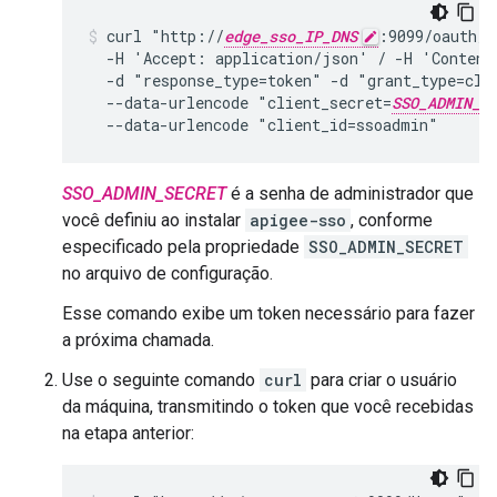
curl "http://
edge_sso_IP_DNS
:9099/oauth/t
  -H 'Accept: application/json' / -H 'Content
  -d "response_type=token" -d "grant_type=clie
  --data-urlencode "client_secret=
SSO_ADMIN_S
  --data-urlencode "client_id=ssoadmin"
SSO_ADMIN_SECRET
é a senha de administrador que
você definiu ao instalar
apigee-sso
, conforme
especificado pela propriedade
SSO_ADMIN_SECRET
no arquivo de configuração.
Esse comando exibe um token necessário para fazer
a próxima chamada.
Use o seguinte comando
curl
para criar o usuário
da máquina, transmitindo o token que você recebidas
na etapa anterior: