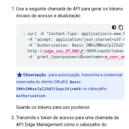
Use a seguinte chamada de API para gerar os tokens
iniciais de acesso e atualização:
curl -H "Content-Type: application/x-www-for
  -H "accept: application/json;charset=utf-8" 
  -H "Authorization: Basic ZWRnZWNsaTplZGdlY2
  http://
edge_sso_IP_DNS
:9099/oauth/token -s
  -d 'grant_type=password&username=
m_user_ema
Observação
: para autorização, transmita a credencial
reservada do cliente OAuth2.
Basic
ZWRnZWNsaTplZGdlY2xpc2VjcmV0
, no cabeçalho
Authorization
.
Guarde os tokens para uso posterior.
Transmita o token de acesso para uma chamada da
API Edge Management como o cabeçalho do