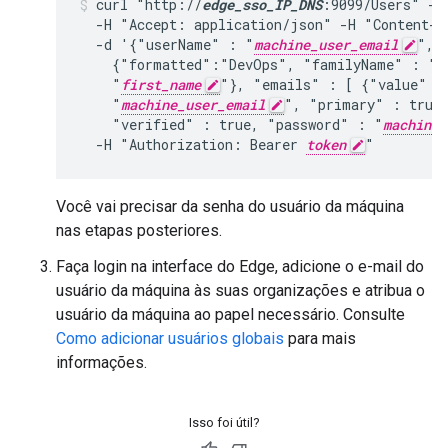
curl "http://
edge_sso_IP_DNS
:9099/Users" -i
  -H "Accept: application/json" -H "Content-T
  -d '{"userName" : "
machine_user_email
", "
    {"formatted":"DevOps", "familyName" : "
l
    "
first_name
"}, "emails" : [ {"value" :

    "
machine_user_email
", "primary" : true 
    "verified" : true, "password" : "
machine_
  -H "Authorization: Bearer 
token
"
Você vai precisar da senha do usuário da máquina
nas etapas posteriores.
Faça login na interface do Edge, adicione o e-mail do
usuário da máquina às suas organizações e atribua o
usuário da máquina ao papel necessário. Consulte
Como adicionar usuários globais
para mais
informações.
Isso foi útil?