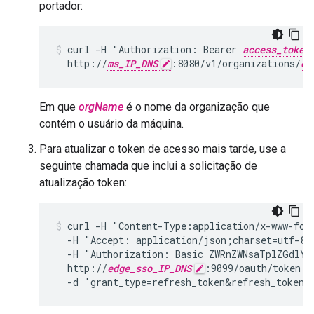
portador:
curl -H "Authorization: Bearer 
access_token
  http://
ms_IP_DNS
:8080/v1/organizations/
or
Em que
orgName
é o nome da organização que
contém o usuário da máquina.
Para atualizar o token de acesso mais tarde, use a
seguinte chamada que inclui a solicitação de
atualização token:
curl -H "Content-Type:application/x-www-form
  -H "Accept: application/json;charset=utf-8" 
  -H "Authorization: Basic ZWRnZWNsaTplZGdlY2
  http://
edge_sso_IP_DNS
:9099/oauth/token \

  -d 'grant_type=refresh_token&refresh_token=