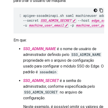
para criar o usuário de máquina:
apigee-ssoadminapi.sh saml machineuser add 
  --secret 
SSO_ADMIN_SECRET
 --host 
edge_sso
  -u 
machine_user_email
 -p 
machine_user_pas
Em que:
SSO_ADMIN_NAME
é o nome de usuário de
administrador definido pelo
SSO_ADMIN_NAME
propriedade em o arquivo de configuração
usado para configurar o módulo SSO do Edge. O
padrão é
ssoadmin
:
SSO_ADMIN_SECRET
é a senha do
administrador, conforme especificada pelo
SSO_ADMIN_SECRET
no arquivo de
configuração.
Neste exemplo, é possível omitir os valores de