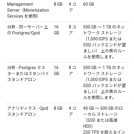
Management
8 GB
4 コ
60 GB
Server（Monetization
ア
Services を使用）
分析 - 同一サーバー上
16
8 コ
500 GB ～ 1 TB のネッ
の Postgres/Qpid
GB
ア
トワーク ストレージ
（1,000 IOPS または
SSD バックエンドが望
ましい） 上の表のルー
ルを使用します。
分析 - Postgres マス
16
8 コ
500 GB ～ 1 TB のネッ
ターまたはスタンバイ
GB
ア
トワーク ストレージ
スタンドアロン
（1,000 IOPS または
SSD バックエンドが望
ましい） 上の表のルー
ルを使用します。
アナリティクス - Qpid
8 GB
4 コ
40 GB ～ 500 GB のロ
スタンドアロン
ア
ーカル ストレージ
（SSD または高速
HDD）
250 TPS を超えるイン