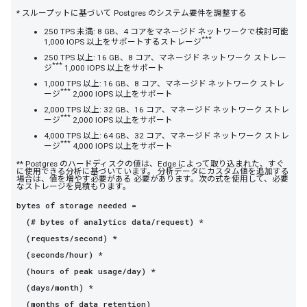
* スループットに基づいて Postgres のシステム要件を調整する
250 TPS 未満: 8 GB、4 コアをマネージド ネットワークで検討可能
***
1,000 IOPS 以上をサポートするストレージ
250 TPS 以上: 16 GB、8 コア、マネージド ネットワーク ストレー
***
ジ
1,000 IOPS 以上をサポート
1,000 TPS 以上: 16 GB、8 コア、マネージド ネットワーク ストレ
***
ージ
2,000 IOPS 以上をサポート
2,000 TPS 以上: 32 GB、16 コア、マネージド ネットワーク ストレ
***
ージ
2,000 IOPS 以上をサポート
4,000 TPS 以上: 64 GB、32 コア、マネージド ネットワーク ストレ
***
ージ
4,000 IOPS 以上をサポート
** Postgres のハードディスクの値は、Edge によって取り込まれた、すぐ
に使用できる分析に基づいています。 分析データにカスタム値を追加する
場合は、値を増やす必要がある 必要があります。次の式を使用して、必要
なストレージを見積もります。
bytes of storage needed =
(# bytes of analytics data/request) *
(requests/second) *
(seconds/hour) *
(hours of peak usage/day) *
(days/month) *
(months of data retention)