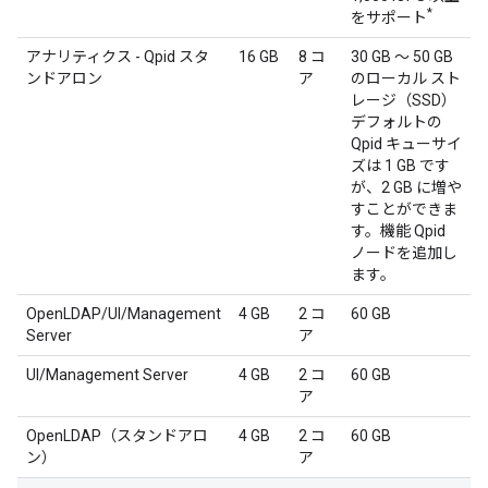
*
をサポート
アナリティクス - Qpid スタ
16 GB
8 コ
30 GB ～ 50 GB
ンドアロン
ア
のローカル スト
レージ（SSD）
デフォルトの
Qpid キューサイ
ズは 1 GB です
が、2 GB に増や
すことができま
す。機能 Qpid
ノードを追加し
ます。
OpenLDAP/UI/Management
4 GB
2 コ
60 GB
Server
ア
UI/Management Server
4 GB
2 コ
60 GB
ア
OpenLDAP（スタンドアロ
4 GB
2 コ
60 GB
ン）
ア