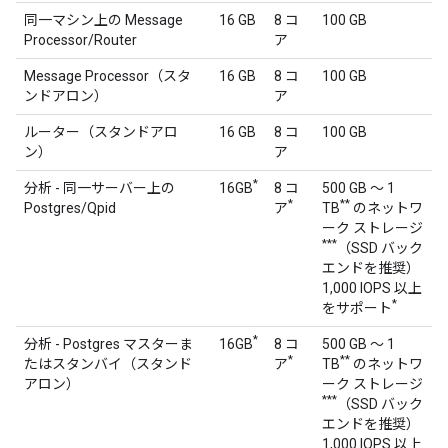
同一マシン上の Message
16 GB
8 コ
100 GB
Processor/Router
ア
Message Processor（スタ
16 GB
8 コ
100 GB
ンドアロン）
ア
ルーター（スタンドアロ
16 GB
8 コ
100 GB
ン）
ア
*
分析 - 同一サーバー上の
16GB
8 コ
500 GB ～ 1
*
**
Postgres/Qpid
ア
TB
のネットワ
ーク ストレージ
***
（SSD バック
エンドを推奨）
1,000 IOPS 以上
*
をサポート
*
分析 - Postgres マスターま
16GB
8 コ
500 GB ～ 1
*
**
たはスタンバイ（スタンド
ア
TB
のネットワ
アロン）
ーク ストレージ
***
（SSD バック
エンドを推奨）
1,000 IOPS 以上