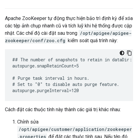
Apache ZooKeeper tự động thực hiện bảo trì định kỳ để xóa
các tệp ảnh chụp nhanh cũ và tích luỹ khi hệ thống được cập
nhật. Các chế độ cài đặt sau trong
/opt/apigee/apigee-
zookeeper/conf/zoo.cfg
kiểm soát quá trình này:
## The number of snapshots to retain in dataDir:

autopurge.snapRetainCount=5

# Purge task interval in hours.

# Set to "0" to disable auto purge feature.

autopurge.purgeInterval=120
Cách đặt các thuộc tính này thành các giá trị khác nhau:
Chỉnh sửa
/opt/apigee/customer/application/zookeeper
.properties
để đặt các thuộc tính sau. Nếu tệp đó