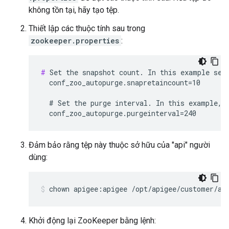
không tồn tại, hãy tạo tệp.
Thiết lập các thuộc tính sau trong
zookeeper.properties
:
#
 Set the snapshot count. In this example set 
  conf_zoo_autopurge.snapretaincount=10

  # Set the purge interval. In this example, s
  conf_zoo_autopurge.purgeinterval=240
Đảm bảo rằng tệp này thuộc sở hữu của "api" người
dùng:
chown apigee:apigee /opt/apigee/customer/ap
Khởi động lại ZooKeeper bằng lệnh: