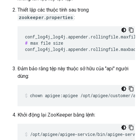
Thiết lập các thuộc tính sau trong
zookeeper.properties
:
#
 max file size

conf_log4j_log4j.appender.rollingfile.maxback
Đảm bảo rằng tệp này thuộc sở hữu của "api" người
dùng:
chown apigee:apigee /opt/apigee/customer/ap
Khởi động lại ZooKeeper bằng lệnh:
/opt/apigee/apigee-service/bin/apigee-servic