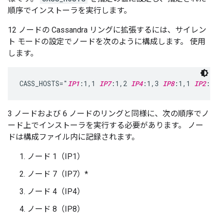
順序でインストーラを実行します。
12 ノードの Cassandra リングに拡張するには、サイレン
ト モードの設定でノードを次のように構成します。 使用
します。
CASS_HOSTS="
IP1
:1,1 
IP7
:1,2 
IP4
:1,3 
IP8
:1,1 
IP2
:1,
3 ノードおよび 6 ノードのリングと同様に、次の順序でノ
ード上でインストーラを実行する必要があります。 ノー
ドは構成ファイル内に記録されます。
ノード 1（IP1）
ノード 7（IP7）*
ノード 4（IP4）
ノード 8（IP8）