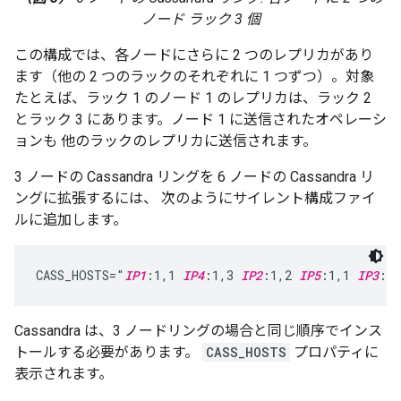
ノード ラック 3 個
この構成では、各ノードにさらに 2 つのレプリカがあり
ます（他の 2 つのラックのそれぞれに 1 つずつ）。対象
たとえば、ラック 1 のノード 1 のレプリカは、ラック 2
とラック 3 にあります。ノード 1 に送信されたオペレーシ
ョンも 他のラックのレプリカに送信されます。
3 ノードの Cassandra リングを 6 ノードの Cassandra リ
ングに拡張するには、 次のようにサイレント構成ファイ
ルに追加します。
CASS_HOSTS="
IP1
:1,1 
IP4
:1,3 
IP2
:1,2 
IP5
:1,1 
IP3
:1,
Cassandra は、3 ノードリングの場合と同じ順序でインス
トールする必要があります。
CASS_HOSTS
プロパティに
表示されます。