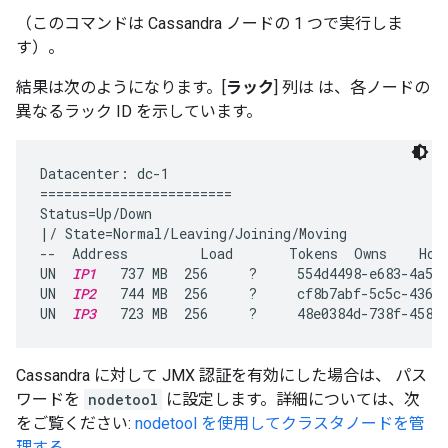
（このコマンドは Cassandra ノードの 1 つで実行しま
す）。
結果は次のようになります。[
ラック
] 列は は、各ノードの
異なるラック ID を示しています。
Datacenter: dc-1

========================

Status=Up/Down

|/ State=Normal/Leaving/Joining/Moving

--  Address         Load       Tokens  Owns    Host
UN  
IP1
   737 MB  256     ?     554d4498-e683-4a53-
UN  
IP2
   744 MB  256     ?     cf8b7abf-5c5c-4361-
UN  
IP3
   723 MB  256     ?     48e0384d-738f-4589
Cassandra に対して JMX 認証を有効にした場合は、 パス
ワードを
nodetool
に設定します。詳細については、次
をご覧ください:
nodetool を使用してクラスタノードを管
理する
。