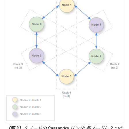
（図 3）
6 ノードの Cassandra リング: 各ノードに 2 つの