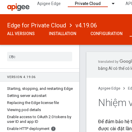
Apigee Edge
Private Cloud
API
Edge for Private Cloud
v4.19.06
ALL VERSIONS
INSTALLATION
CONFIGURATION
bằng AI có thể có l
VERSION 4
.
19
.
06
Apigee Edge
Ed
Starting
,
stopping
,
and restarting Edge
Setting server autostart
Nhiệm v
Replacing the Edge license file
Viewing pod details
Enable access to OAuth 2
.
0 tokens by
Để đảm bảo hệ t
user ID and app ID
được cài đặt lần
Enable HTTP deployment