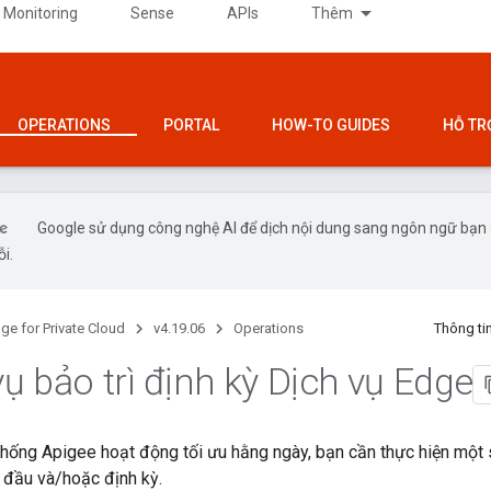
 Monitoring
Sense
APIs
Thêm
OPERATIONS
PORTAL
HOW-TO GUIDES
HỖ TR
Google sử dụng công nghệ AI để dịch nội dung sang ngôn ngữ bạn ư
ỗi.
ge for Private Cloud
v4.19.06
Operations
Thông ti
ụ bảo trì định kỳ Dịch vụ Edge
hống Apigee hoạt động tối ưu hằng ngày, bạn cần thực hiện một s
 đầu và/hoặc định kỳ.