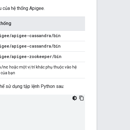
u của hệ thống Apigee.
 thống
igee
/
apigee-cassandra
/
bin
igee
/
apigee-cassandra
/
bin
igee
/
apigee-zookeeper
/
bin
n
/
nc
hoặc một vị trí khác phụ thuộc vào hệ
 của bạn
 thể sử dụng tập lệnh Python sau: