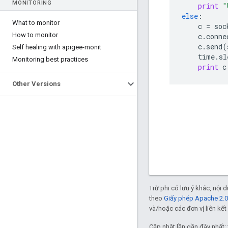
MONITORING
print
"
else
:
What to monitor
c
=
soc
How to monitor
c
.
conne
c
.
send
(
Self healing with apigee-monit
time
.
sl
Monitoring best practices
print
c
Other Versions
Trừ phi có lưu ý khác, nội
theo
Giấy phép Apache 2.0
và/hoặc các đơn vị liên kết 
Cập nhật lần gần đây nhất: