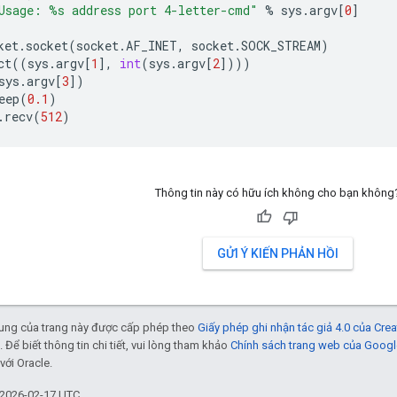
Usage: 
%s
 address port 4-letter-cmd"
%
sys
.
argv
[
0
]
ket
.
socket
(
socket
.
AF_INET
,
socket
.
SOCK_STREAM
)
ct
((
sys
.
argv
[
1
],
int
(
sys
.
argv
[
2
])))
sys
.
argv
[
3
])
eep
(
0.1
)
.
recv
(
512
)
Thông tin này có hữu ích không cho bạn không
GỬI Ý KIẾN PHẢN HỒI
 dung của trang này được cấp phép theo
Giấy phép ghi nhận tác giả 4.0 của Cr
. Để biết thông tin chi tiết, vui lòng tham khảo
Chính sách trang web của Googl
với Oracle.
 2026-02-17 UTC.