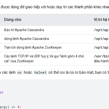
được dùng để giao tiếp với hoặc duy trì các thành phần khác nha
Dùng cho
Vị trí hệ
/
opt
/
ap
Bảo trì Apache Cassandra
i
/
opt
/
ap
dòng lệnh Apache Cassandra
/
opt
/
ap
Tiện ích dòng lệnh Apache ZooKeeper
/
usr
/
bi
Các lệnh TCP/IP và UDP tuỳ ý; lời gọi "lệnh gồm 4 chữ
cái" của ZooKeeper
điều hành
p các lệnh
nc
hoặc
telnet
có thể coi là rủi ro bảo mật, bạn có
et
argv
)
 <> 
4
: