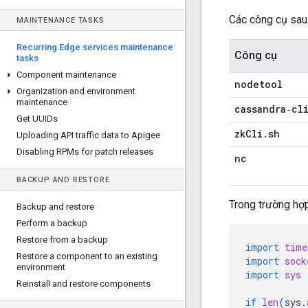
Các công cụ sau 
MAINTENANCE TASKS
Recurring Edge services maintenance
Công cụ
tasks
Component maintenance
nodetool
Organization and environment
maintenance
cassandra‑cl
Get UUIDs
zk
Cli
.
sh
Uploading API traffic data to Apigee
Disabling RPMs for patch releases
nc
BACKUP AND RESTORE
Trong trường hợ
Backup and restore
Perform a backup
Restore from a backup
import
time
Restore a component to an existing
import
sock
environment
import
sys
Reinstall and restore components
if
len
(
sys
.