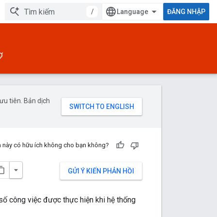
/
ĐĂNG NHẬP
Ợ
u tiên. Bản dịch
n này có hữu ích không cho bạn không?
GỬI Ý KIẾN PHẢN HỒI
ố công việc được thực hiện khi hệ thống