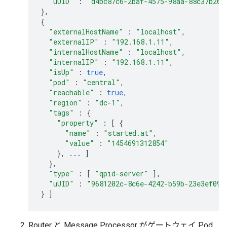
"uUID"
:
"d4bc87c6-2baf-4575-98aa-88c37b260
},
{
"externalHostName"
:
"localhost"
,
"externalIP"
:
"192.168.1.11"
,
"internalHostName"
:
"localhost"
,
"internalIP"
:
"192.168.1.11"
,
"isUp"
:
true
,
"pod"
:
"central"
,
"reachable"
:
true
,
"region"
:
"dc-1"
,
"tags"
:
{
"property"
:
[
{
"name"
:
"started.at"
,
"value"
:
"1454691312854"
},
...
]
},
"type"
:
[
"qpid-server"
],
"uUID"
:
"9681202c-8c6e-4242-b59b-23e3ef092
}
]
Router と Message Processor がゲートウェイ Pod