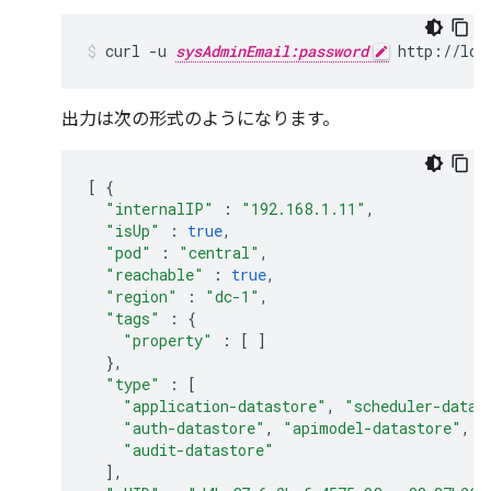
curl -u 
sysAdminEmail:password
 http://loc
出力は次の形式のようになります。
[
{
"internalIP"
:
"192.168.1.11"
,
"isUp"
:
true
,
"pod"
:
"central"
,
"reachable"
:
true
,
"region"
:
"dc-1"
,
"tags"
:
{
"property"
:
[
]
},
"type"
:
[
"application-datastore"
,
"scheduler-datas
"auth-datastore"
,
"apimodel-datastore"
,
"
"audit-datastore"
],