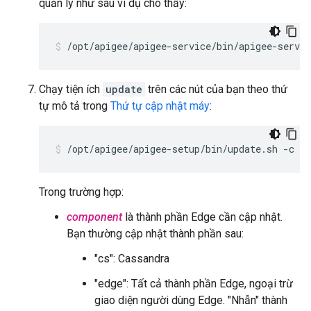
quản lý như sau ví dụ cho thấy:
/opt/apigee/apigee-service/bin/apigee-servi
Chạy tiện ích
update
trên các nút của bạn theo thứ
tự mô tả trong
Thứ tự cập nhật máy
:
/opt/apigee/apigee-setup/bin/update.sh -c 
co
Trong trường hợp:
component
là thành phần Edge cần cập nhật.
Bạn thường cập nhật thành phần sau:
"cs": Cassandra
"edge": Tất cả thành phần Edge, ngoại trừ
giao diện người dùng Edge. "Nhẫn" thành