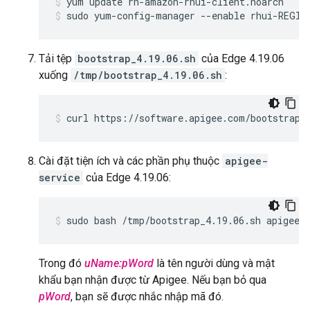
sudo yum-config-manager --enable rhui-REGIO
Tải tệp
bootstrap_4.19.06.sh
của Edge 4.19.06
xuống
/tmp/bootstrap_4.19.06.sh
:
curl https://software.apigee.com/bootstrap_
Cài đặt tiện ích và các phần phụ thuộc
apigee-
service
của Edge 4.19.06:
sudo bash /tmp/bootstrap_4.19.06.sh apigeeu
Trong đó
uName:pWord
là tên người dùng và mật
khẩu bạn nhận được từ Apigee. Nếu bạn bỏ qua
pWord
, bạn sẽ được nhắc nhập mã đó.