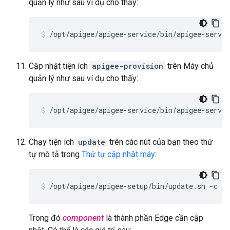
quản lý như sau ví dụ cho thấy:
/opt/apigee/apigee-service/bin/apigee-servic
Cập nhật tiện ích
apigee-provision
trên Máy chủ
quản lý như sau ví dụ cho thấy:
/opt/apigee/apigee-service/bin/apigee-servi
Chạy tiện ích
update
trên các nút của bạn theo thứ
tự mô tả trong
Thứ tự cập nhật máy
:
/opt/apigee/apigee-setup/bin/update.sh -c 
co
Trong đó
component
là thành phần Edge cần cập