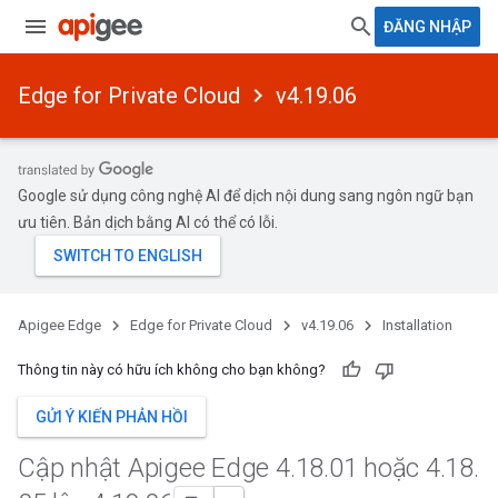
ĐĂNG NHẬP
Edge for Private Cloud
v4.19.06
Google sử dụng công nghệ AI để dịch nội dung sang ngôn ngữ bạn
ưu tiên. Bản dịch bằng AI có thể có lỗi.
Apigee Edge
Edge for Private Cloud
v4.19.06
Installation
Thông tin này có hữu ích không cho bạn không?
GỬI Ý KIẾN PHẢN HỒI
Cập nhật Apigee Edge 4
.
18
.
01 hoặc 4
.
18
.