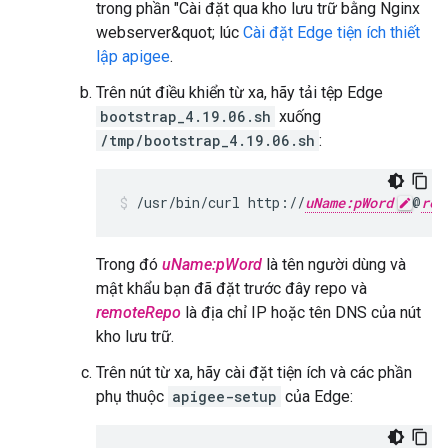
trong phần "Cài đặt qua kho lưu trữ bằng Nginx
webserver&quot; lúc
Cài đặt Edge tiện ích thiết
lập apigee
.
Trên nút điều khiển từ xa, hãy tải tệp Edge
bootstrap_4.19.06.sh
xuống
/tmp/bootstrap_4.19.06.sh
:
/usr/bin/curl http://
uName:pWord
@
rem
Trong đó
uName:pWord
là tên người dùng và
mật khẩu bạn đã đặt trước đây repo và
remoteRepo
là địa chỉ IP hoặc tên DNS của nút
kho lưu trữ.
Trên nút từ xa, hãy cài đặt tiện ích và các phần
phụ thuộc
apigee-setup
của Edge: