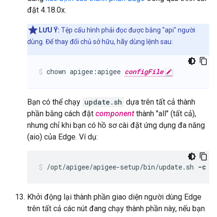
đặt 4.18.0x.
LƯU Ý:
Tệp cấu hình phải đọc được bằng "api" người
dùng. Để thay đổi chủ sở hữu, hãy dùng lệnh sau:
chown apigee:apigee 
configFile
Bạn có thể chạy
update.sh
dựa trên tất cả thành
phần bằng cách đặt
component
thành "all" (tất cả),
nhưng chỉ khi bạn có hồ sơ cài đặt ứng dụng đa năng
(aio) của Edge. Ví dụ:
/opt/apigee/apigee-setup/bin/update.sh 
-c a
Khởi động lại thành phần giao diện người dùng Edge
trên tất cả các nút đang chạy thành phần này, nếu bạn