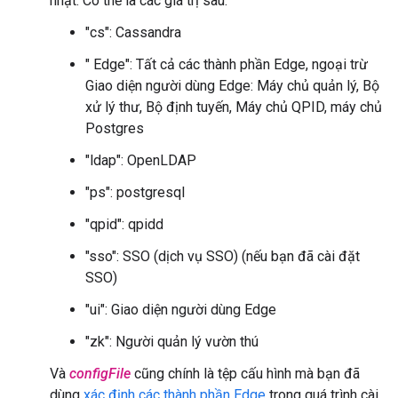
nhật. Có thể là các giá trị sau:
"cs": Cassandra
" Edge": Tất cả các thành phần Edge, ngoại trừ
Giao diện người dùng Edge: Máy chủ quản lý, Bộ
xử lý thư, Bộ định tuyến, Máy chủ QPID, máy chủ
Postgres
"ldap": OpenLDAP
"ps": postgresql
"qpid": qpidd
"sso": SSO (dịch vụ SSO) (nếu bạn đã cài đặt
SSO)
"ui": Giao diện người dùng Edge
"zk": Người quản lý vườn thú
Và
configFile
cũng chính là tệp cấu hình mà bạn đã
dùng
xác định các thành phần Edge
trong quá trình cài