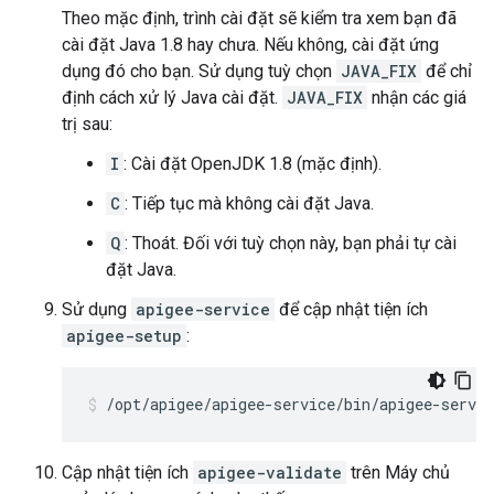
Theo mặc định, trình cài đặt sẽ kiểm tra xem bạn đã
cài đặt Java 1.8 hay chưa. Nếu không, cài đặt ứng
dụng đó cho bạn. Sử dụng tuỳ chọn
JAVA_FIX
để chỉ
định cách xử lý Java cài đặt.
JAVA_FIX
nhận các giá
trị sau:
I
: Cài đặt OpenJDK 1.8 (mặc định).
C
: Tiếp tục mà không cài đặt Java.
Q
: Thoát. Đối với tuỳ chọn này, bạn phải tự cài
đặt Java.
Sử dụng
apigee-service
để cập nhật tiện ích
apigee-setup
:
/opt/apigee/apigee-service/bin/apigee-servic
Cập nhật tiện ích
apigee-validate
trên Máy chủ