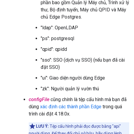
phần bao gồm Quản lý Máy chủ, Trình xử lý
thư, Bộ định tuyến, Máy chủ QPID và Máy
chủ Edge Postgres.
"ldap": OpenLDAP
"ps": postgresql
"qpid": qpidd
"sso": SSO (dịch vụ SSO) (nếu bạn đã cài
đặt SSO)
"ui": Giao diện người dùng Edge
"zk": Người quản lý vườn thú
configFile
cũng chính là tệp cấu hình mà bạn đã
dùng
xác định các thành phần Edge
trong quá
trình cài đặt 4.18.0x.
LƯU Ý:
Tệp cấu hình phải đọc được bằng "api"
người dùng. Để thay đổi chủ sở hữu, hãy dùng lệnh