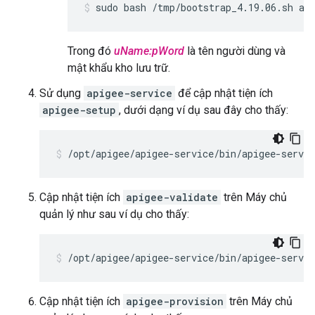
sudo bash /tmp/bootstrap_4.19.06.sh ap
Trong đó
uName:pWord
là tên người dùng và
mật khẩu kho lưu trữ.
Sử dụng
apigee-service
để cập nhật tiện ích
apigee-setup
, dưới dạng ví dụ sau đây cho thấy:
/opt/apigee/apigee-service/bin/apigee-servic
Cập nhật tiện ích
apigee-validate
trên Máy chủ
quản lý như sau ví dụ cho thấy:
/opt/apigee/apigee-service/bin/apigee-servic
Cập nhật tiện ích
apigee-provision
trên Máy chủ