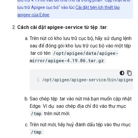
lưu trữ 4.19.06 vào đó như mô tả trong phần "Cập nhật kho
lưu trữ Apigee cục bộ" vào lúc
Cài đặt tiện ích thiết lập
apigee của Edge
.
Cách cài đặt apigee-service từ tệp .tar
:
Trên nút có kho lưu trữ cục bộ, hãy sử dụng lệnh
sau để đóng gói kho lưu trữ cục bộ vào một tệp
.tar có tên
/opt/apigee/data/apigee-
mirror/apigee-4.19.06.tar.gz
:
/opt/apigee/apigee-service/bin/apigee-
Sao chép tệp .tar vào nút mà bạn muốn cập nhật
Edge. Ví dụ: sao chép địa chỉ đó vào thư mục
/tmp
trên nút mới.
Trên nút mới, hãy huỷ đánh dấu tệp vào thư mục
/tmp
: