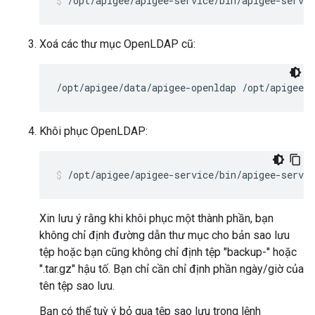
/opt/apigee/apigee-service/bin/apigee-servi
Xoá các thư mục OpenLDAP cũ:
/opt/apigee/data/apigee-openldap /opt/apigee/e
Khôi phục OpenLDAP:
/opt/apigee/apigee-service/bin/apigee-servic
Xin lưu ý rằng khi khôi phục một thành phần, bạn
không chỉ định đường dẫn thư mục cho bản sao lưu
tệp hoặc bạn cũng không chỉ định tệp "backup-" hoặc
".tar.gz" hậu tố. Bạn chỉ cần chỉ định phần ngày/giờ của
tên tệp sao lưu.
Bạn có thể tuỳ ý bỏ qua tệp sao lưu trong lệnh