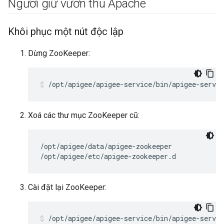
Người giữ vườn thú Apache
Khôi phục một nút độc lập
Dừng ZooKeeper:
/opt/apigee/apigee-service/bin/apigee-servic
Xoá các thư mục ZooKeeper cũ:
/opt/apigee/data/apigee-zookeeper

/opt/apigee/etc/apigee-zookeeper.d
Cài đặt lại ZooKeeper:
/opt/apigee/apigee-service/bin/apigee-servic