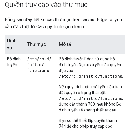
Quyền truy cập vào thư mục
Bảng sau đây liệt kê các thư mục trên các nút Edge có yêu
cầu đặc biệt từ Các quy trình cạnh tranh:
Dịch
Thư mục
Mô tả
vụ
/
etc
/
rc
.
d
/
Bộ định
Bộ định tuyến Edge sử dụng bộ
init
.
d
/
tuyến
định tuyến Nginx và yêu cầu quyền
functions
đọc vào
/etc/rc.d/init.d/functions
.
Nếu quy trình bảo mật yêu cầu bạn
đặt quyền ở trạng thái bật
/etc/rc.d/init.d/functions
,
đừng đặt thành 700, nếu không Bộ
định tuyến sẽ không thể bắt đầu.
Bạn có thể thiết lập quyền thành
744 để cho phép truy cập đọc