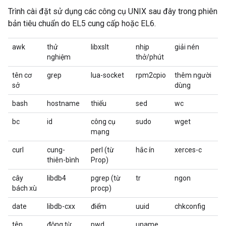
Trình cài đặt sử dụng các công cụ UNIX sau đây trong phiên
bản tiêu chuẩn do EL5 cung cấp hoặc EL6.
awk
thử
libxslt
nhịp
giải nén
nghiệm
thở/phút
tên cơ
grep
lua-socket
rpm2cpio
thêm người
sở
dùng
bash
hostname
thiếu
sed
wc
bc
id
công cụ
sudo
wget
mạng
curl
cung-
perl (từ
hắc ín
xerces-c
thiên-bình
Prop)
cây
libdb4
pgrep (từ
tr
ngon
bách xù
procp)
date
libdb-cxx
điểm
uuid
chkconfig
tên
động từ
pwd
uname