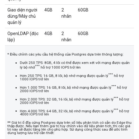
Giao diện người
4GB
2
60GB
dùng/Máy chủ
nhân
quản lý
OpenLDAP (độc
4GB
2
60GB
lập)
nhân
* Điều chỉnh các yêu cầu hệ thống của Postgres dựa trên thông lượng:
Dưới 250 TPS: 8GB, 4 lõi có thể được xem xét với mạng được quản
***
lý bộ nhớ
hỗ trợ 1000 IOPS trở lên
***
Hơn 250 TPS: 16 GB, 8 lõi, bộ nhớ mạng được quản lý
hỗ trợ
1000 IOPS trở lên
***
Hơn 1.000 TPS: 16 GB, 8 lõi, bộ nhớ mạng được quản lý
hỗ trợ
2000 IOPS trở lên
***
Hơn 2.000 TPS: 32 GB, 16 lõi, bộ nhớ mạng được quản lý
hỗ trợ
2000 IOPS trở lên
***
Hơn 4.000 TPS: 64 GB, 32 lõi, bộ nhớ mạng được quản lý
hỗ trợ
4000 IOPS trở lên
** Giá trị ổ đĩa cứng Postgres dựa trên số liệu phân tích có sẵn do Edge thu
thập được. Nếu bạn thêm giá trị tùy chỉnh vào dữ liệu phân tích, thì các giá
trị này sẽ được tăng lên cho phù hợp. Sử dụng công thức sau để ước tính
dung lượng lưu trữ cần thiết: