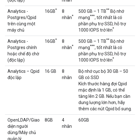
(độc lập)
nhân
*
**
Analytics -
16GB
8
500 GB – 1 TB
Bộ nhớ
*
***
Postgres/Qpid
nhân
mạng
, tốt nhất là có
trên cùng một
phần phụ trợ SSD, hỗ trợ
*
máy chủ
1000 IOPS trở lên
*
**
Analytics -
16GB
8
500 GB – 1 TB
Bộ nhớ
*
***
Postgres chính
nhân
mạng
, tốt nhất là có
hoặc chế độ chờ
phần phụ trợ SSD, hỗ trợ
*
(độc lập)
1000 IOPS trở lên
Analytics – Qpid
16 GB
8
Bộ nhớ cục bộ 30 GB – 50
độc lập
nhân
GB có SSD
Kích thước hàng đợi Qpid
mặc định là 1 GB, có thể
tăng lên 2 GB. Nếu bạn cần
dung lượng lớn hơn, hãy
thêm các nút Qpid bổ sung.
OpenLDAP/Giao
8GB
4
60GB
diện người
nhân
dùng/Máy chủ
quản lý