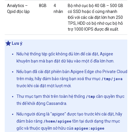
Analytics –
8GB
4
Bộ nhớ cục bộ 40 GB – 500 GB
Qpid độc lập
nhân
có SSD hoặc ổ cứng nhanh
Đối với các cài đặt lớn hơn 250
TPS, HDD có bộ nhớ cục bộ hỗ
trợ 1000 IOPS được đề xuất.
Lưu ý
:
Nếu hệ thống tệp gốc không đủ lớn để cài đặt, Apigee
khuyên bạn mà bạn đặt dữ liệu vào một ổ đĩa lớn hơn.
Nếu bạn đã cài đặt phiên bản Apigee Edge cho Private Cloud
trên máy, hãy đảm bảo rằng bạn xoá thư mục
/tmp/java
trước khi cài đặt một lượt mới.
Thư mục tạm thời trên toàn hệ thống
/tmp
cần quyền thực
thi để khởi động Cassandra.
Nếu người dùng là "apigee" được tạo trước khi cài đặt, hãy
đảm bảo rằng
/home/apigee
tồn tại dưới dạng thư mục
gốc và thuộc quyền sở hữu của
apigee:apigee