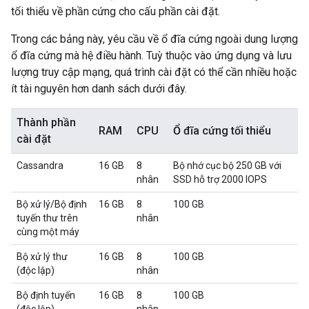
tối thiểu về phần cứng cho cấu phần cài đặt.
Trong các bảng này, yêu cầu về ổ đĩa cứng ngoài dung lượng
ổ đĩa cứng mà hệ điều hành. Tuỳ thuộc vào ứng dụng và lưu
lượng truy cập mạng, quá trình cài đặt có thể cần nhiều hoặc
ít tài nguyên hơn danh sách dưới đây.
Thành phần
RAM
CPU
Ổ đĩa cứng tối thiểu
cài đặt
Cassandra
16 GB
8
Bộ nhớ cục bộ 250 GB với
nhân
SSD hỗ trợ 2000 IOPS
Bộ xử lý/Bộ định
16 GB
8
100 GB
tuyến thư trên
nhân
cùng một máy
Bộ xử lý thư
16 GB
8
100 GB
(độc lập)
nhân
Bộ định tuyến
16 GB
8
100 GB