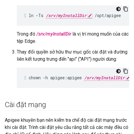
ln -Ts 
/srv/myInstallDir
 /opt/apigee
Trong đó
/srv/myInstallDir
là vị trí mong muốn của các
tệp Edge.
Thay đổi quyền sở hữu thư mục gốc cài đặt và đường
liên kết tượng trưng đến "api" ("API") người dùng:
chown -h apigee:apigee 
/srv/myInstallDir
 
Cài đặt mạng
Apigee khuyên bạn nên kiểm tra chế độ cài đặt mạng trước
khi cài đặt. Trình cài đặt yêu cầu rằng tất cả các máy đều có