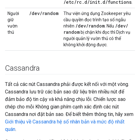
/etc/rc.d/init.d/functions
.
/
dev
/
random
Người
Thư viện ứng dụng Zookeeper yêu
giữ
cầu quyền đọc trình tạo số ngẫu
/
dev
/
random
/
dev
/
vườn
nhiên
. Nếu
random
thú
bị chặn khi đọc thì Dịch vụ
người quản lý vườn thú có thể
không khởi động được.
Cassandra
Tất cả các nút Cassandra phải được kết nối với một vòng.
Cassandra lưu trữ các bản sao dữ liệu trên nhiều nút để
đảm bảo độ tin cậy và khả năng chịu lỗi. Chiến lược sao
chép cho mỗi Không gian phím cạnh xác định các nút
Cassandra nơi đặt bản sao. Để biết thêm thông tin, hãy xem
Giới thiệu về Cassandra hệ số nhân bản và mức độ nhất
quán
.