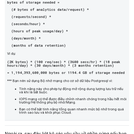
bytes of storage needed =
(# bytes of analytics data/request) *
(requests/second) *
(seconds/hour) *
(hours of peak usage/day) *
(days/month) *
(months of data retention)
Ví dụ:
(2K bytes) * (100 req/sec) * (3600 secs/hr) * (18 peak
hours/day) * (30 days/month) * (3 months retention)
= 1,194,393,600,000 bytes or 1194.4 GB of storage needed
*** Bạn nên sử dụng Bộ nhớ mạng cho cơ sở dữ liệu Postgresql vì:
Tính năng này cho phép tự động mở rộng dung lượng lưu trữ nếu
và khi là bắt buộc.
IOPS mạng có thể được điều chỉnh nhanh chóng trong hầu hết môi
trường/Hệ thống phụ bộ nhớ/Mạng.
Bạn có thể bật tính năng tổng quan nhanh mức bộ nhớ trong quá
trình sao lưu và khôi phục Cloud.
Ngoài ra, sau đây liệt kê các yêu cầu về phần cứng nếu bạn