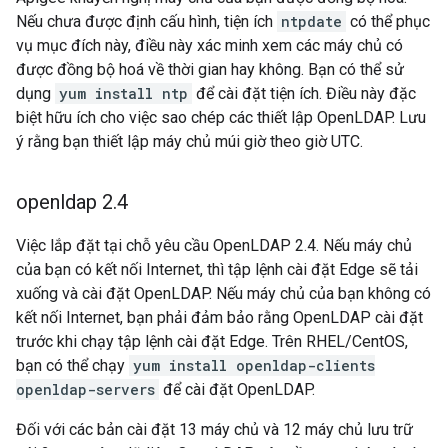
Nếu chưa được định cấu hình, tiện ích
ntpdate
có thể phục
vụ mục đích này, điều này xác minh xem các máy chủ có
được đồng bộ hoá về thời gian hay không. Bạn có thể sử
dụng
yum install ntp
để cài đặt tiện ích. Điều này đặc
biệt hữu ích cho việc sao chép các thiết lập OpenLDAP. Lưu
ý rằng bạn thiết lập máy chủ múi giờ theo giờ UTC.
openldap 2
.
4
Việc lắp đặt tại chỗ yêu cầu OpenLDAP 2.4. Nếu máy chủ
của bạn có kết nối Internet, thì tập lệnh cài đặt Edge sẽ tải
xuống và cài đặt OpenLDAP. Nếu máy chủ của bạn không có
kết nối Internet, bạn phải đảm bảo rằng OpenLDAP cài đặt
trước khi chạy tập lệnh cài đặt Edge. Trên RHEL/CentOS,
bạn có thể chạy
yum install openldap-clients
openldap-servers
để cài đặt OpenLDAP.
Đối với các bản cài đặt 13 máy chủ và 12 máy chủ lưu trữ