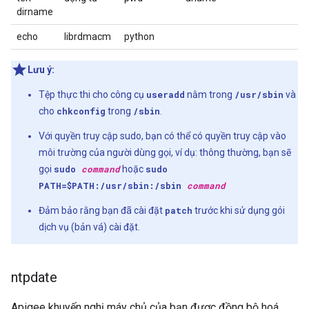
dirname
echo
librdmacm
python
Lưu ý:
Tệp thực thi cho công cụ
useradd
nằm trong
/usr/sbin
và
cho
chkconfig
trong
/sbin
.
Với quyền truy cập sudo, bạn có thể có quyền truy cập vào
môi trường của người dùng gọi, ví dụ: thông thường, bạn sẽ
gọi
sudo
command
hoặc
sudo
PATH=$PATH:/usr/sbin:/sbin
command
Đảm bảo rằng bạn đã cài đặt
patch
trước khi sử dụng gói
dịch vụ (bản vá) cài đặt.
ntpdate
Apigee khuyến nghị máy chủ của bạn được đồng bộ hoá.