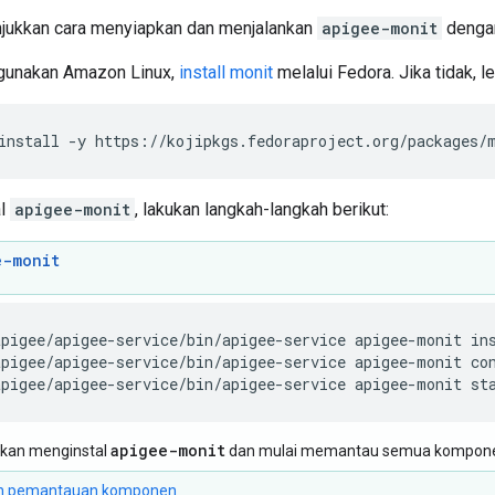
njukkan cara menyiapkan dan menjalankan
apigee-monit
dengan
gunakan Amazon Linux,
install monit
melalui Fedora. Jika tidak, le
install -y https://kojipkgs.fedoraproject.org/packages/
al
apigee-monit
, lakukan langkah-langkah berikut:
e-monit
apigee/apigee-service/bin/apigee-service apigee-monit co
apigee/apigee-service/bin/apigee-service apigee-monit st
apigee-monit
akan menginstal
dan mulai memantau semua komponen
n pemantauan komponen