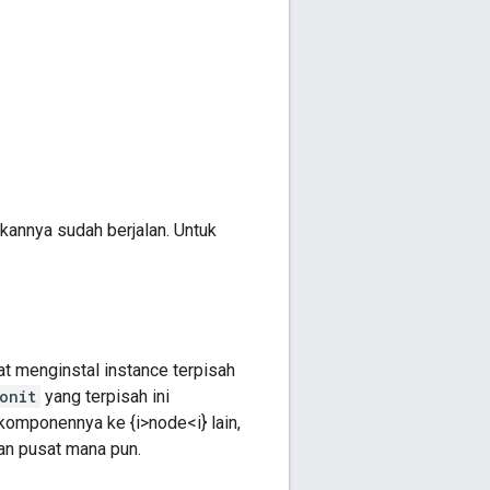
annya sudah berjalan. Untuk
t menginstal instance terpisah
onit
yang terpisah ini
komponennya ke {i>node<i} lain,
nan pusat mana pun.