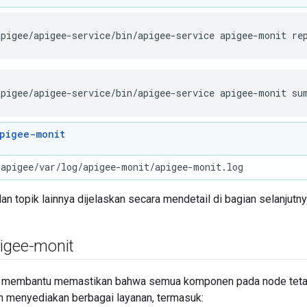
apigee/apigee-service/bin/apigee-service apigee-monit re
apigee/apigee-service/bin/apigee-service apigee-monit su
pigee-monit
/apigee/var/log/apigee-monit/apigee-monit.log
dan topik lainnya dijelaskan secara mendetail di bagian selanjutny
igee-monit
membantu memastikan bahwa semua komponen pada node tetap ak
n menyediakan berbagai layanan, termasuk: