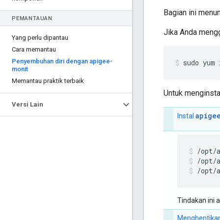
Bagian ini menu
PEMANTAUAN
Jika Anda meng
Yang perlu dipantau
Cara memantau
Penyembuhan diri dengan apigee-
sudo yum 
monit
Memantau praktik terbaik
Untuk menginst
Versi Lain
apige
Instal
/opt/
/opt/
Tindakan ini 
Menghentika