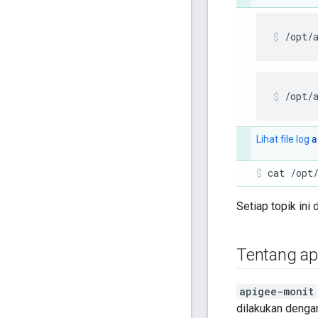
/opt/
/opt/
a
Lihat file log
cat /opt
Setiap topik ini 
Tentang ap
apigee-monit
dilakukan denga