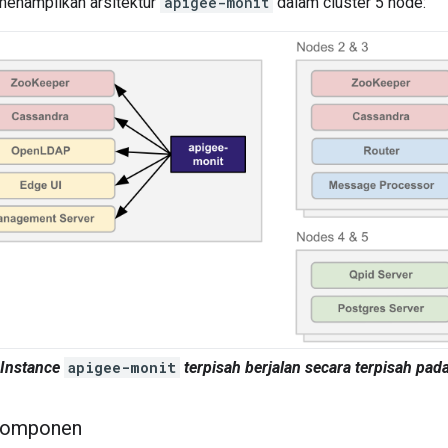
menampilkan arsitektur
apigee-monit
dalam cluster 5 node:
 Instance
apigee-monit
terpisah berjalan secara terpisah pad
 komponen