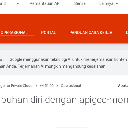
rid
Pemantauan API
Sense
Lainnya
OPERASIONAL
PORTAL
PANDUAN CARA KERJA
Google menggunakan teknologi AI untuk menerjemahkan konten 
ihan Anda. Terjemahan AI mungkin mengandung kesalahan.
ge for Private Cloud
v4.51.00
Operasional
Apaka
uhan diri dengan apigee-mon