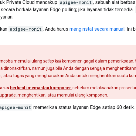
tuk Private Cloud mencakup
apigee-monit
, sebuah alat berba
secara berkala layanan Edge polling; jika layanan tidak tersedia,
ayanan.
akan
apigee-monit
, Anda harus
menginstal secara manual
. Ini
ncoba memulai ulang
setiap kali
komponen gagal dalam pemeriksaan.
a dinonaktifkan, namun juga bila Anda dengan sengaja menghentikann
n, atau tugas yang mengharuskan Anda untuk menghentikan suatu ko
harus
berhenti memantau komponen
sebelum melaksanakan prosedu
upgrade, menghentikan, atau memulai ulang komponen.
apigee-monit
memeriksa status layanan Edge setiap 60 detik.
t