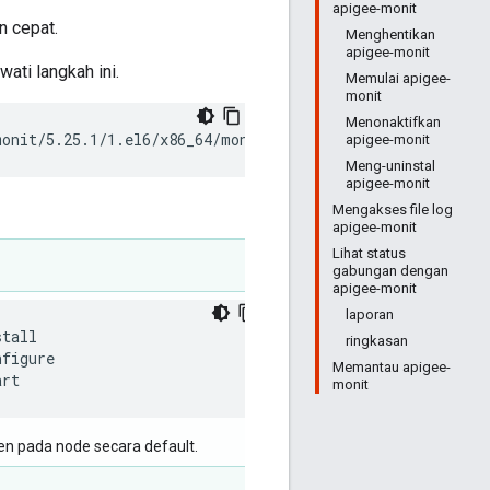
apigee-monit
 cepat.
Menghentikan
apigee-monit
wati langkah ini.
Memulai apigee-
monit
Menonaktifkan
monit/5.25.1/1.el6/x86_64/monit-5.25.1-1.el6.x86_64.rpm
apigee-monit
Meng-uninstal
apigee-monit
Mengakses file log
apigee-monit
Lihat status
gabungan dengan
apigee-monit
laporan
ringkasan
nfigure
Memantau apigee-
art
monit
 pada node secara default.