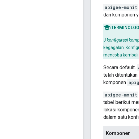
apigee-monit
dan komponen yan
TERMINOLOG
J
konfigurasi kom
kegagalan. Konfig
mencoba kembali 
Secara default,
telah ditentukan
komponen
api
apigee-monit
tabel berikut m
lokasi komponen
dalam satu konfi
Komponen