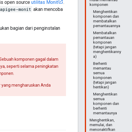
sis open source
utilitas Monit
.
komponen
apigee-monit
akan mencoba
Menghentikan
komponen dan
membatalkan
pemantauannya
 bukan bagian dari penginstalan
Membatalkan
pemantauan
komponen
(tetapi jangan
menghentikanny
a)
 Sebuah komponen gagal dalam
Berhenti
ya, seperti selama peningkatan
memantau
semua
mponen.
komponen
(tetapi jangan
r yang mengharuskan Anda
hentikan)
Menghentikan
semua
komponen dan
berhenti
memantaunya
Menghentikan,
memulai, dan
menonaktifkan