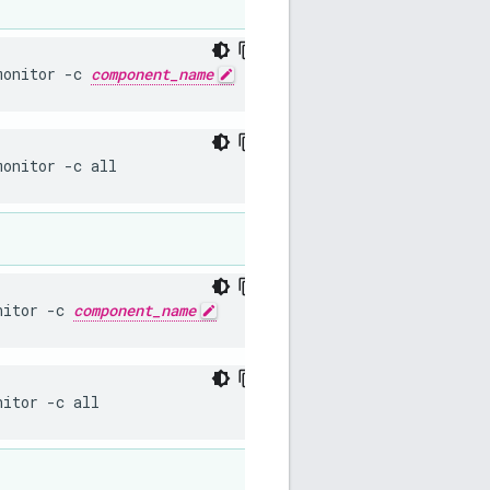
monitor -c 
component_name
monitor -c all
nitor -c 
component_name
nitor -c all