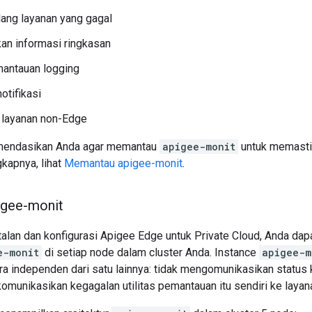
ang layanan yang gagal
an informasi ringkasan
mantauan logging
otifikasi
layanan non-Edge
endasikan Anda agar memantau
apigee-monit
untuk memastik
kapnya, lihat
Memantau apigee-monit
.
pigee-monit
alan dan konfigurasi Apigee Edge untuk Private Cloud, Anda dapa
e-monit
di setiap node dalam cluster Anda. Instance
apigee-m
a independen dari satu lainnya: tidak mengomunikasikan status 
omunikasikan kegagalan utilitas pemantauan itu sendiri ke laya