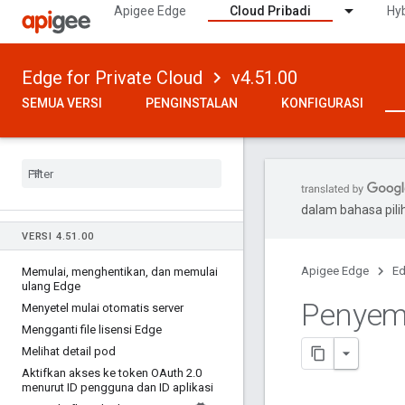
Apigee Edge
Cloud Pribadi
Hyb
Edge for Private Cloud
v4.51.00
SEMUA VERSI
PENGINSTALAN
KONFIGURASI
dalam bahasa pil
VERSI 4
.
51
.
00
Apigee Edge
Ed
Memulai
,
menghentikan
,
dan memulai
ulang Edge
Penyemb
Menyetel mulai otomatis server
Mengganti file lisensi Edge
Melihat detail pod
Aktifkan akses ke token OAuth 2
.
0
menurut ID pengguna dan ID aplikasi