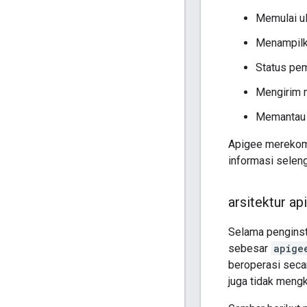
Memulai ul
Menampilk
Status pe
Mengirim n
Memantau 
Apigee merekom
informasi seleng
arsitektur a
Selama penginst
sebesar
apige
beroperasi secar
juga tidak mengk