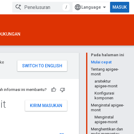
/
MASUK
DUKUNGAN
Pada halaman ini
ke
Mulai cepat
Tentang apigee-
monit
arsitektur
apigee-monit
h informasi ini membantu?
Konfigurasi
komponen
it
Menginstal apigee-
KIRIM MASUKAN
monit
Menginstal
apigee-monit
Menghentikan dan
mulai memantau