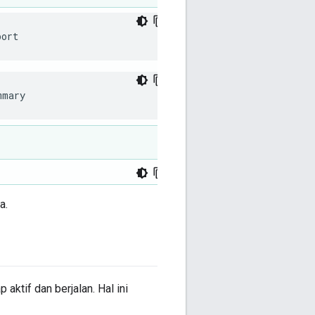
port
mmary
a.
tif dan berjalan. Hal ini