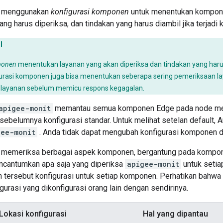
menggunakan
konfigurasi komponen
untuk menentukan kompone
g harus diperiksa, dan tindakan yang harus diambil jika terjadi 
I
ponen
menentukan layanan yang akan diperiksa dan tindakan yang harus
urasi komponen juga bisa menentukan seberapa sering pemeriksaan lay
layanan sebelum memicu respons kegagalan.
apigee-monit
memantau semua komponen Edge pada node m
 sebelumnya konfigurasi standar. Untuk melihat setelan default, 
gee-monit
. Anda tidak dapat mengubah konfigurasi komponen d
memeriksa berbagai aspek komponen, bergantung pada kompone
encantumkan apa saja yang diperiksa
apigee-monit
untuk seti
 tersebut konfigurasi untuk setiap komponen. Perhatikan bahw
gurasi yang dikonfigurasi orang lain dengan sendirinya.
Lokasi konfigurasi
Hal yang dipantau