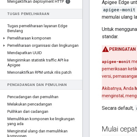
Mengaktifkan deployment HTTP
Apigee Edge un
apigee-monit
TUGAS PEMELIHARAAN
memulai ulang l
Tugas pemeliharaan layanan Edge
Untuk menggun
Berulang
standar.
Pemeliharaan komponen
Pemeliharaan organisasi dan lingkungan
PERINGATAN
Mendapatkan UUID
Mengirimkan statistik traffic API ke
apigee-monit
me
Apigee
pemeriksaan ketik
Menonaktifkan RPM untuk rilis patch
versi, pemasanga
PENCADANGAN DAN PEMULIHAN
Akibatnya, Anda
menginstal, meng
Pencadangan dan pemulihan
Melakukan pencadangan
Secara default,
Pulihkan dari cadangan
Memulihkan komponen ke lingkungan
yang ada
Mulai cepa
Menginstal ulang dan memulihkan
komponen