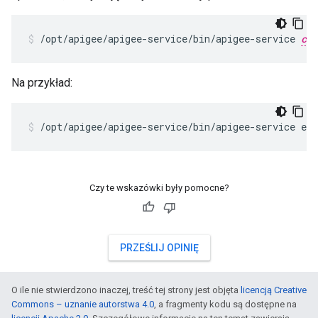
/opt/apigee/apigee-service/bin/apigee-service 
com
Na przykład:
/opt/apigee/apigee-service/bin/apigee-service ed
Czy te wskazówki były pomocne?
PRZEŚLIJ OPINIĘ
O ile nie stwierdzono inaczej, treść tej strony jest objęta
licencją Creative
Commons – uznanie autorstwa 4.0
, a fragmenty kodu są dostępne na