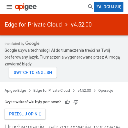
ZALOGUJ SIĘ
Edge for Private Cloud
v4.52.00
Google używa technologii AI do tłumaczenia treści na Twój
preferowany język. Tłumaczenia wygenerowane przez AI mogą
zawierać błędy.
Apigee Edge
Edge for Private Cloud
v4.52.00
Operacje
Czy te wskazówki były pomocne?
PRZEŚLIJ OPINIĘ
Uruchamianie
,
zatrzymywanie
,
ponowne