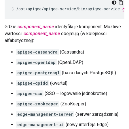
/opt/apigee/apigee-service/bin/apigee-service 
com
Gdzie
component_name
identyfikuje komponent. Możliwe
wartości:
component_name
obejmują (w kolejności
alfabetycznej):
apigee-cassandra
(Cassandra)
apigee-openldap
(OpenLDAP)
apigee-postgresql
(baza danych PostgreSQL)
apigee-qpidd
(kwartał)
apigee-sso
(SSO – logowanie jednokrotne)
apigee-zookeeper
(ZooKeeper)
edge-management-server
(serwer zarządzania)
edge-management-ui
(nowy interfejs Edge)