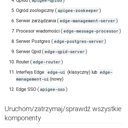
Qpidd (
apigee-qpidd
)
Ogród zoologiczny (
apigee-zookeeper
)
Serwer zarządzania (
edge-management-server
)
Procesor wiadomości (
edge-message-processor
)
Serwer Postgres (
edge-postgres-server
)
Serwer Qpid (
edge-qpid-server
)
Router (
edge-router
)
Interfejs Edge:
edge-ui
(klasyczny) lub
edge-
management-ui
(nowy)
Edge SSO (
apigee-sso
)
Uruchom
/
zatrzymaj
/
sprawdź wszystkie
komponenty