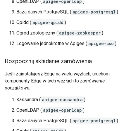
OpenLDAP (
apigee-openldap
)
Baza danych PostgreSQL (
apigee-postgresql
)
Qpidd (
apigee-qpidd
)
Ogród zoologiczny (
apigee-zookeeper
)
Logowanie jednokrotne w Apigee (
apigee-sso
)
Rozpocznij składanie zamówienia
Jeśli zainstalujesz Edge na wielu węzłach, uruchom
komponenty Edge w tych węzłach to
zamówienie
początkowe
:
Kassandra (
apigee-cassandra
)
OpenLDAP (
apigee-openldap
)
Baza danych PostgreSQL (
apigee-postgresql
)