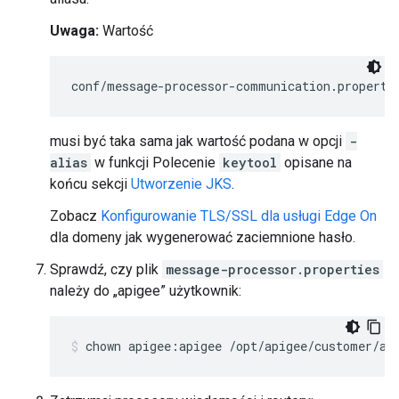
Uwaga:
Wartość
conf/message-processor-communication.properti
musi być taka sama jak wartość podana w opcji
-
alias
w funkcji Polecenie
keytool
opisane na
końcu sekcji
Utworzenie JKS
.
Zobacz
Konfigurowanie TLS/SSL dla usługi Edge On
dla domeny jak wygenerować zaciemnione hasło.
Sprawdź, czy plik
message-processor.properties
należy do „apigee” użytkownik:
chown apigee:apigee /opt/apigee/customer/ap