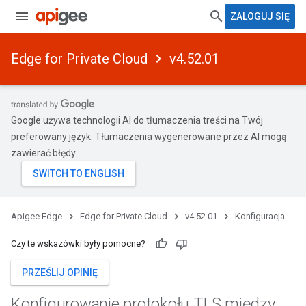
ZALOGUJ SIĘ
Edge for Private Cloud
v4.52.01
Google używa technologii AI do tłumaczenia treści na Twój
preferowany język. Tłumaczenia wygenerowane przez AI mogą
zawierać błędy.
Apigee Edge
Edge for Private Cloud
v4.52.01
Konfiguracja
Czy te wskazówki były pomocne?
PRZEŚLIJ OPINIĘ
Konfigurowanie protokołu TLS między