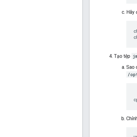
Hãy 
c
c
Tạo tệp
j
Sao 
/op
c
Chỉn