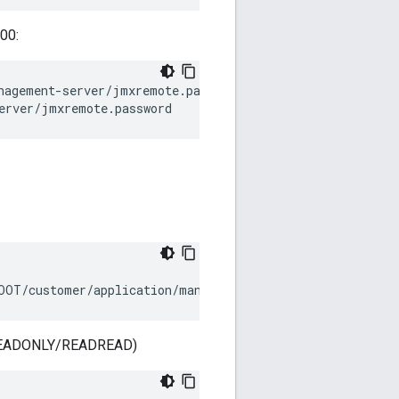
00:
agement-server/jmxremote.password

erver/jmxremote.password
OOT/customer/application/management-server/jmxremote.pa
n (READONLY/READREAD)