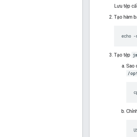
Lưu tệp cấ
Tạo hàm b
echo -
Tạo tệp
j
Sao 
/op
c
Chỉn
U