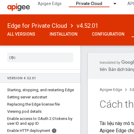
Apigee Edge
Private Cloud
API
Edge for Private Cloud
v4.52.01
ALL VERSIONS
INSTALLATION
CONFIGURATION
tiên. Bản dịch bằng
VERSION 4
.
52
.
01
Apigee Edge
Ed
Starting
,
stopping
,
and restarting Edge
Setting server autostart
Cách th
Replacing the Edge license file
Viewing pod details
Enable access to OAuth 2
.
0 tokens by
Tài liệu này mô t
user ID and app ID
Apigee Edge cho
Enable HTTP deployment