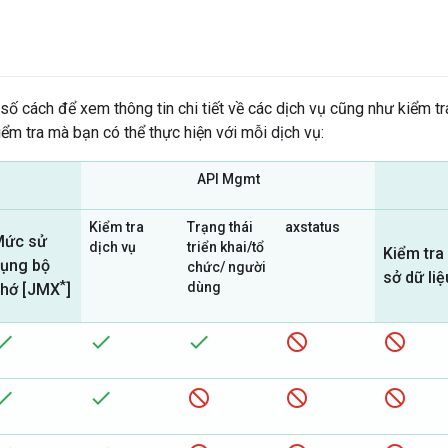
số cách để xem thông tin chi tiết về các dịch vụ cũng như kiểm tr
kiểm tra mà bạn có thể thực hiện với mỗi dịch vụ:
API Mgmt
Kiểm tra
Trạng thái
axstatus
Mức sử
dịch vụ
triển khai/tổ
Kiểm tra
ụng bộ
chức/ người
sở dữ liệ
*
dùng
hớ [JMX
]