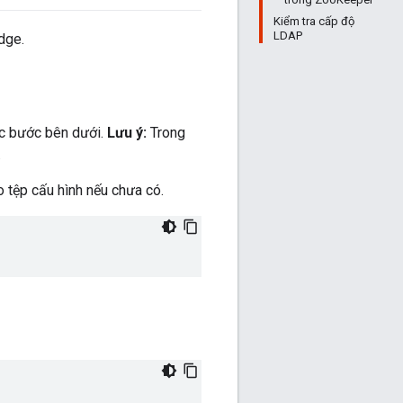
Kiểm tra cấp độ
LDAP
dge.
ác bước bên dưới.
Lưu ý:
Trong
.
o tệp cấu hình nếu chưa có.