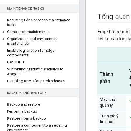
MAINTENANCE TASKS
Tổng quan
Recurring Edge services maintenance
tasks
Edge hỗ trợ một 
Component maintenance
liệt kê các loại 
Organization and environment
maintenance
Enable log rotation for Edge
components
Get UUIDs
Submitting API traffic statistics to
Thành
Apigee
d
phần
Disabling RPMs for patch releases
n
BACKUP AND RESTORE
Máy chủ
Backup and restore
quản lý
Perform a backup
Trình xử lý
Restore from a backup
tin nhắn
Restore a component to an existing
environment