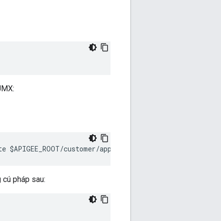
JMX:
te $APIGEE_ROOT/customer/application/management-server/
 cú pháp sau: