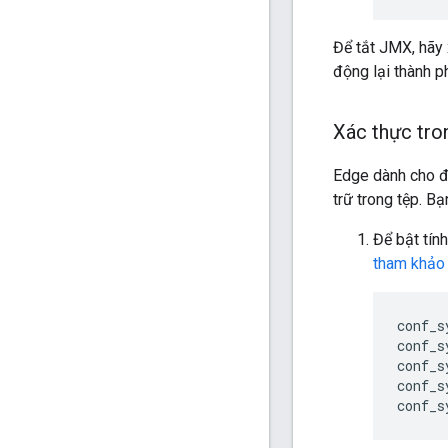
Để tắt JMX, hãy 
động lại thành p
Xác thực tr
Edge dành cho đá
trữ trong tệp. 
Để bật tín
tham khảo 
conf_s
conf_s
conf_s
conf_s
conf_s