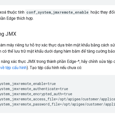
xoá thuộc tính
conf_system_jmxremote_enable
hoặc thay đổi
hần Edge thích hợp.
ong JMX
m mây riêng tư hỗ trợ xác thực dựa trên mật khẩu bằng cách sử d
Bạn có thể lưu trữ mật khẩu dưới dạng hàm băm để tăng cường bảo
h năng xác thực JMX trong thành phần Edge-*, hãy chỉnh sửa tệp 
về tệp cấu hình
). Tạo tệp cấu hình nếu chưa có:
ystem_jmxremote_enable=true

ystem_jmxremote_authenticate=true

ystem_jmxremote_encrypted_auth=true

ystem_jmxremote_access_file=/opt/apigee/customer/applica
ystem_jmxremote_password_file=/opt/apigee/customer/appl