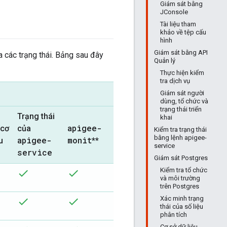
Giám sát bằng
JConsole
Tài liệu tham
khảo về tệp cấu
hình
Giám sát bằng API
a các trạng thái. Bảng sau đây
Quản lý
Thực hiện kiểm
tra dịch vụ
Giám sát người
dùng, tổ chức và
trạng thái triển
Trạng thái
khai
apigee-
 cơ
của
Kiểm tra trạng thái
bằng lệnh apigee-
apigee-
monit
u
**
service
service
Giám sát Postgres
Kiểm tra tổ chức
và môi trường
trên Postgres
Xác minh trạng
thái của số liệu
phân tích
Cơ sở dữ liệu