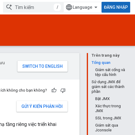
/
ĐĂNG NHẬP
Trên trang này
 ưu
Tổng quan
Giám sát cổng và
tệp cấu hình
Sử dụng JMX để
giám sát các thành
u ích không cho bạn không?
phần
Bật JMX
Xác thực trong
GỬI Ý KIẾN PHẢN HỒI
JMX
SSL trong JMX
ạ tầng riêng việc triển khai
Giám sát qua
Jconsole