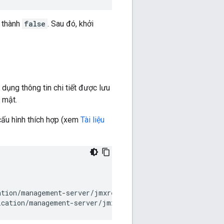
 thành
false
. Sau đó, khởi
ụng thông tin chi tiết được lưu
 mật.
cấu hình thích hợp (xem
Tài liệu
tion/management-server/jmxremote.access

ication/management-server/jmxremote.password