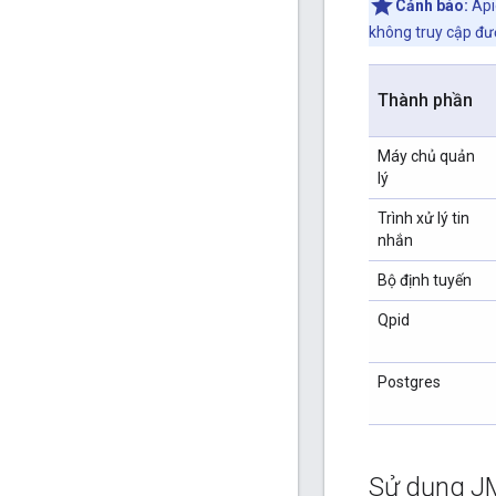
Cảnh báo:
Api
không truy cập đư
Thành phần
Máy chủ quản
lý
Trình xử lý tin
nhắn
Bộ định tuyến
Qpid
Postgres
Sử dụng JM