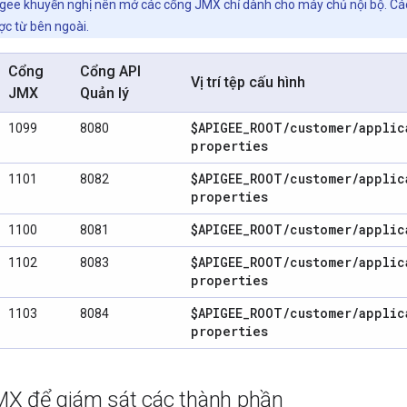
gee khuyến nghị nên mở các cổng JMX chỉ dành cho máy chủ nội bộ. C
ợc từ bên ngoài.
Cổng
Cổng API
Vị trí tệp cấu hình
JMX
Quản lý
$APIGEE
_
ROOT
/
customer
/
applic
1099
8080
properties
$APIGEE
_
ROOT
/
customer
/
applic
1101
8082
properties
$APIGEE
_
ROOT
/
customer
/
applic
1100
8081
$APIGEE
_
ROOT
/
customer
/
applic
1102
8083
properties
$APIGEE
_
ROOT
/
customer
/
applic
1103
8084
properties
X để giám sát các thành phần