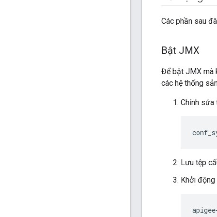
Các phần sau đâ
Bật JMX
Để bật JMX mà k
các hệ thống sả
Chỉnh sửa 
conf_s
Lưu tệp cấ
Khởi động 
apigee