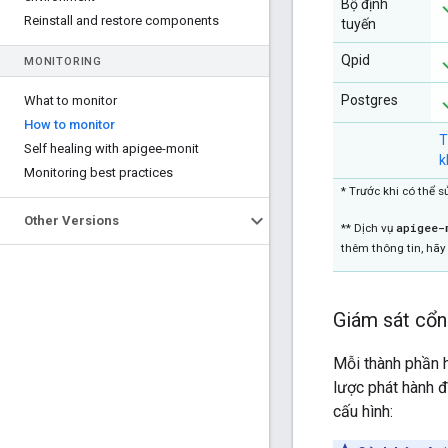
Bộ định
Reinstall and restore components
tuyến
Qpid
MONITORING
Postgres
What to monitor
How to monitor
T
Self healing with apigee-monit
k
Monitoring best practices
* Trước khi có thể 
Other Versions
apigee-
** Dịch vụ
thêm thông tin, hãy
Giám sát cổn
Mỗi thành phần h
lược phát hành đ
cấu hình: