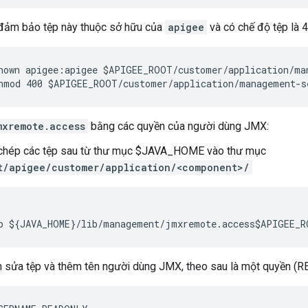
đảm bảo tệp này thuộc sở hữu của
apigee
và có chế độ tệp là 4
hown apigee:apigee $APIGEE_ROOT/customer/application/man
hmod 400 $APIGEE_ROOT/customer/application/management-s
mxremote.access
bằng các quyền của người dùng JMX:
chép các tệp sau từ thư mục $JAVA_HOME vào thư mục
t/apigee/customer/application/<component>/
p ${JAVA_HOME}/lib/management/jmxremote.access$APIGEE_R
h sửa tệp và thêm tên người dùng JMX, theo sau là một quyề