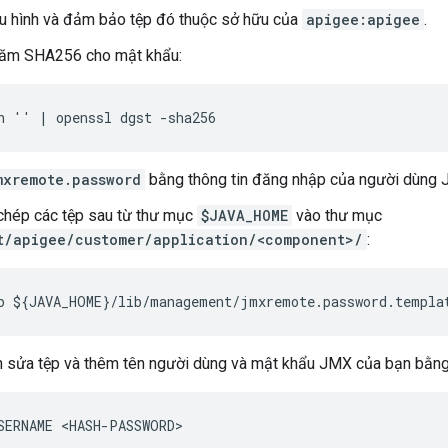
u hình và đảm bảo tệp đó thuộc sở hữu của
apigee:apigee
.
ăm SHA256 cho mật khẩu:
n '
' | openssl dgst -sha256
mxremote.password
bằng thông tin đăng nhập của người dùng 
chép các tệp sau từ thư mục
$JAVA_HOME
vào thư mục
t/apigee/customer/application/<component>/
:
p ${JAVA_HOME}/lib/management/jmxremote.password.templa
h sửa tệp và thêm tên người dùng và mật khẩu JMX của bạn bằng
SERNAME <HASH-PASSWORD>