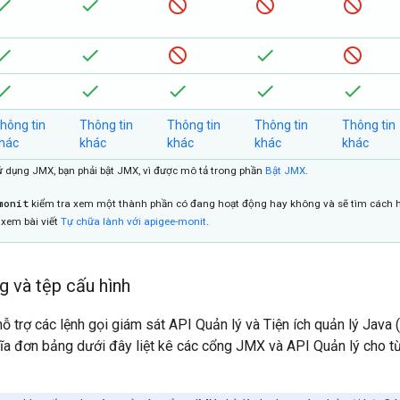
hông tin
Thông tin
Thông tin
Thông tin
Thông tin
hác
khác
khác
khác
khác
sử dụng JMX, bạn phải bật JMX, vì được mô tả trong phần
Bật JMX
.
monit
kiểm tra xem một thành phần có đang hoạt động hay không và sẽ tìm cách hã
 xem bài viết
Tự chữa lành với apigee-monit
.
g và tệp cấu hình
ỗ trợ các lệnh gọi giám sát API Quản lý và Tiện ích quản lý Java
ĩa đơn bảng dưới đây liệt kê các cổng JMX và API Quản lý cho từn