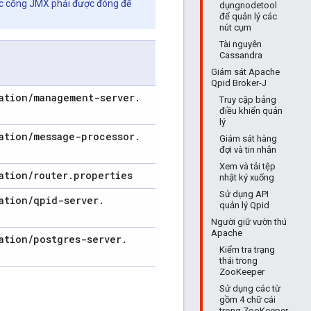
ác cổng JMX phải được đóng để
dụngnodetool
để quản lý các
nút cụm
Tài nguyên
Cassandra
Giám sát Apache
Qpid Broker-J
ation
/
management-server
.
Truy cập bảng
điều khiển quản
lý
ation
/
message-processor
.
Giám sát hàng
đợi và tin nhắn
Xem và tải tệp
ation
/
router
.
properties
nhật ký xuống
Sử dụng API
ation
/
qpid-server
.
quản lý Qpid
Người giữ vườn thú
Apache
ation
/
postgres-server
.
Kiểm tra trạng
thái trong
ZooKeeper
Sử dụng các từ
gồm 4 chữ cái
trong ZooKeeper