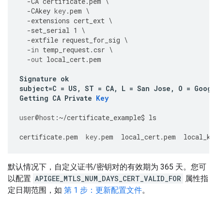
-
CA
certificate
.
pem
\
-
CAkey
key
.
pem
\
-
extensions
cert_ext
\
-
set_serial
1
\
-
extfile
request_for_sig
\
-
in
temp_request
.
csr
\
-
out
local_cert
.
pem
Signature
ok
subject
=
C
=
US
,
ST
=
CA
,
L
=
San
Jose
,
O
=
Googl
Getting
CA
Private
Key
user
@host
:
~/
certificate_example
$
ls
certificate
.
pem
key
.
pem
local_cert
.
pem
local_ke
默认情况下，自定义证书/密钥对的有效期为 365 天。您可
以配置
APIGEE_MTLS_NUM_DAYS_CERT_VALID_FOR
属性指
定日期范围，如
第 1 步：更新配置文件
。