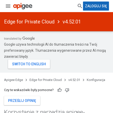
ZALOGUJ SIĘ
Edge for Private Cloud
v4.52.01
Google używa technologii AI do tłumaczenia treści na Twój
preferowany język. Tłumaczenia wygenerowane przez AI mogą
zawierać błędy.
Apigee Edge
Edge for Private Cloud
v4.52.01
Konfiguracja
Czy te wskazówki były pomocne?
PRZEŚLIJ OPINIĘ
Korzystanie z narzędzia apigee-