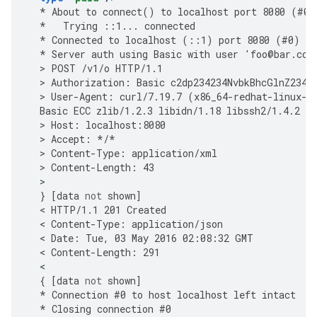
*
About
to
connect
()
to
localhost
port
8080
(
#
0
)
*
Trying
::
1
...
connected
*
Connected
to
localhost
(
::
1
)
port
8080
(
#
0
)
*
Server
auth
using
Basic
with
user
'
foo
@
bar
.
com
  > 
POST
/
v1
/
o
HTTP
/
1.1
  > 
Authorization
:
Basic
c2dp234234NvbkBhcGlnZ2342
  > 
User
-
Agent
:
curl
/
7.19.7
(
x86_64
-
redhat
-
linux
-
g
Basic
ECC
zlib
/
1.2.3
libidn
/
1.18
libssh2
/
1.4.2
  > 
Host
:
localhost
:
8080
  > 
Accept
:
*/*
  > 
Content
-
Type
:
application
/
xml
  > 
Content
-
Length
:
43
}
[
data
not
shown
]
  < 
HTTP
/
1.1
201
Created
  < 
Content
-
Type
:
application
/
json
  < 
Date
:
Tue
,
03
May
2016
02
:
08
:
32
GMT
  < 
Content
-
Length
:
291
{
[
data
not
shown
]
*
Connection
#
0
to
host
localhost
left
intact
*
Closing
connection
#
0