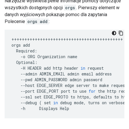
Narzędzie wyświetla pełne informacje pomocy dotyczące
wszystkich dostępnych opcji
orgs
. Pierwszy element w
danych wyjściowych pokazuje pomoc dla zapytania
Polecenie
orgs add
:
+++++++++++++++++++++++++++++++++++++++++++
orgs
add
Required
:
-
o
ORG
Organization
name
Optional
:
-
H
HEADER
add
http
header
in
request
--
admin
ADMIN_EMAIL
admin
email
address
--
pwd
ADMIN_PASSWORD
admin
password
--
host
EDGE_SERVER
edge
server
to
make
request
--
port
EDGE_PORT
port
to
use
for
the
http
requ
--
ssl
set
EDGE_PROTO
to
https
,
defaults
to
htt
--
debug
(
set
in
debug
mode
,
turns
on
verbose
-
h
Displays
Help