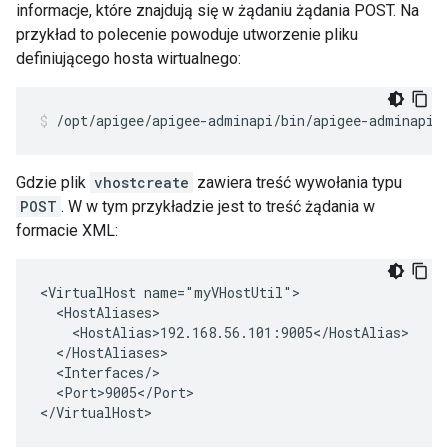
informacje, które znajdują się w żądaniu żądania POST. Na
przykład to polecenie powoduje utworzenie pliku
definiującego hosta wirtualnego:
/opt/apigee/apigee-adminapi/bin/apigee-adminapi.
Gdzie plik
vhostcreate
zawiera treść wywołania typu
POST
. W w tym przykładzie jest to treść żądania w
formacie XML:
<VirtualHost name="myVHostUtil">

  <HostAliases>

    <HostAlias>192.168.56.101:9005</HostAlias>

  </HostAliases>

  <Interfaces/>

  <Port>9005</Port>

</VirtualHost>