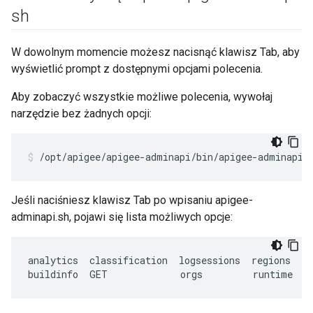
sh
W dowolnym momencie możesz nacisnąć klawisz Tab, aby
wyświetlić prompt z dostępnymi opcjami polecenia.
Aby zobaczyć wszystkie możliwe polecenia, wywołaj
narzędzie bez żadnych opcji:
/opt/apigee/apigee-adminapi/bin/apigee-adminapi.
Jeśli naciśniesz klawisz Tab po wpisaniu apigee-
adminapi.sh, pojawi się lista możliwych opcje:
analytics
classification
logsessions
regions
se
buildinfo
GET
orgs
runtime
s