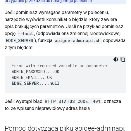
przypadek przekazać do następnego polecenia.
Jeśli pominiesz wymagane parametry w poleceniu,
narzędzie wyświetli komunikat o błędzie. który zawiera
opis brakujących parametrów. Jeśli na przykład pominiesz
opcję
--host
, (odpowiada ona zmiennej środowiskowej
EDGE_SERVER
), funkcja
apigee-adminapi.sh
odpowiada
z tym błędem:
Error
with
required
variable
or
parameter
ADMIN_PASSWORD
....
OK
ADMIN_EMAIL
....
OK
EDGE_SERVER
....
null
Jeśli wystąpi błąd
HTTP STATUS CODE: 401
, oznacza
to, że wpisano nieprawidłowy adres hasła.
Pomoc dotycząca pliku apigee-adminapi
.