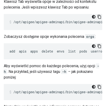
Klawisz Tab wyświetla opcje w zależności od kontekstu
polecenia. Jeśli wpiszesz klawisz Tab po wpisaniu:
/opt/apigee/apigee-adminapi/bin/apigee-adminapi.
Zobaczysz dostępne opcje wykonania polecenia
orgs
:
add  apis  apps  delete  envs  list  pods  userrole
Aby wyświetlić pomoc do każdego polecenia, użyj opcji
-
h
. Na przykład, jeśli używasz tagu
-h
– jak pokazano
poniżej:
/opt/apigee/apigee-adminapi/bin/apigee-adminapi.