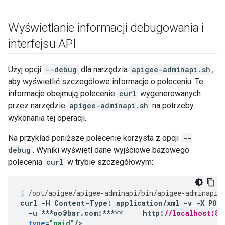
Wyświetlanie informacji debugowania i
interfejsu API
Użyj opcji
--debug
dla narzędzia
apigee-adminapi.sh
,
aby wyświetlić szczegółowe informacje o poleceniu. Te
informacje obejmują polecenie
curl
wygenerowanych
przez narzędzie
apigee-adminapi.sh
na potrzeby
wykonania tej operacji.
Na przykład poniższe polecenie korzysta z opcji
--
debug
. Wyniki wyświetl dane wyjściowe bazowego
polecenia
curl
w trybie szczegółowym:
/
opt
/
apigee
/
apigee
-
adminapi
/
bin
/
apigee
-
adminapi
.
curl
-
H
Content
-
Type
:
application
/
xml
-
v
-
X
POS
-
u
***
oo
@
bar
.
com
:
*****
http
:
//localhost:80
type
=
"paid"
/
>