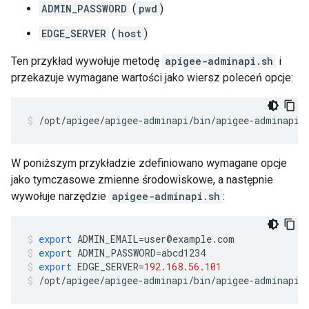
ADMIN_PASSWORD
(
pwd
)
EDGE_SERVER
(
host
)
Ten przykład wywołuje metodę
apigee-adminapi.sh
i
przekazuje wymagane wartości jako wiersz poleceń opcje:
/opt/apigee/apigee-adminapi/bin/apigee-adminapi.
W poniższym przykładzie zdefiniowano wymagane opcje
jako tymczasowe zmienne środowiskowe, a następnie
wywołuje narzędzie
apigee-adminapi.sh
:
export
ADMIN_EMAIL
=
user
@
example
.
com
export
ADMIN_PASSWORD
=
abcd1234
export
EDGE_SERVER
=
192.168
.
56.101
/
opt
/
apigee
/
apigee
-
adminapi
/
bin
/
apigee
-
adminapi
.