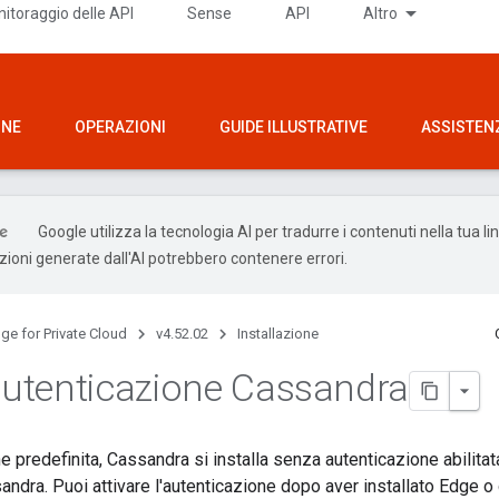
itoraggio delle API
Sense
API
Altro
ONE
OPERAZIONI
GUIDE ILLUSTRATIVE
ASSISTEN
Google utilizza la tecnologia AI per tradurre i contenuti nella tua l
uzioni generate dall'AI potrebbero contenere errori.
ge for Private Cloud
v4.52.02
Installazione
 autenticazione Cassandra
 predefinita, Cassandra si installa senza autenticazione abilitat
ndra. Puoi attivare l'autenticazione dopo aver installato Edge o 