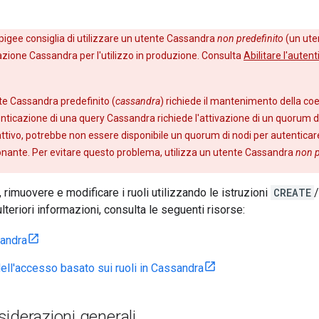
igee consiglia di utilizzare un utente Cassandra
non predefinito
(un ute
cazione Cassandra per l'utilizzo in produzione. Consulta
Abilitare l'aute
nte Cassandra predefinito (
cassandra
) richiede il mantenimento della co
tenticazione di una query Cassandra richiede l'attivazione di un quorum di
tivo, potrebbe non essere disponibile un quorum di nodi per autenticar
onante. Per evitare questo problema, utilizza un utente Cassandra
non p
 rimuovere e modificare i ruoli utilizzando le istruzioni
CREATE
/
teriori informazioni, consulta le seguenti risorse:
sandra
dell'accesso basato sui ruoli in Cassandra
iderazioni generali