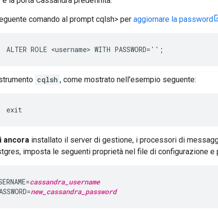
2
è la porta Cassandra predefinita.
seguente comando al prompt cqlsh> per
aggiornare la password
ALTER ROLE <username> WITH PASSWORD='
';
 strumento
cqlsh
, come mostrato nell'esempio seguente:
exit
i ancora
installato il server di gestione, i processori di messaggi,
tgres, imposta le seguenti proprietà nel file di configurazione e 
SERNAME=
cassandra_username
ASSWORD=
new_cassandra_password