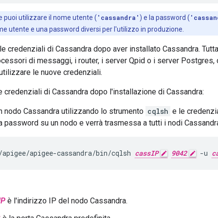
 puoi utilizzare il nome utente (
'cassandra'
) e la password (
'cassan
me utente e una password diversi per l'utilizzo in produzione.
e credenziali di Cassandra dopo aver installato Cassandra. Tuttavi
rocessori di messaggi, i router, i server Qpid o i server Postgres
tilizzare le nuove credenziali.
e credenziali di Cassandra dopo l'installazione di Cassandra:
n nodo Cassandra utilizzando lo strumento
cqlsh
e le credenzia
a password su un nodo e verrà trasmessa a tutti i nodi Cassandra 
/apigee/apigee-cassandra/bin/cqlsh 
cassIP
9042
 -u 
c
IP
è l'indirizzo IP del nodo Cassandra.