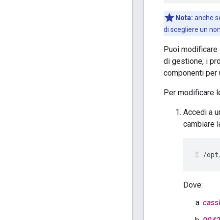
Nota:
anche se
di scegliere un no
Puoi modificare l
di gestione, i p
componenti per u
Per modificare l
Accedi a u
cambiare l
/opt
Dove:
cass