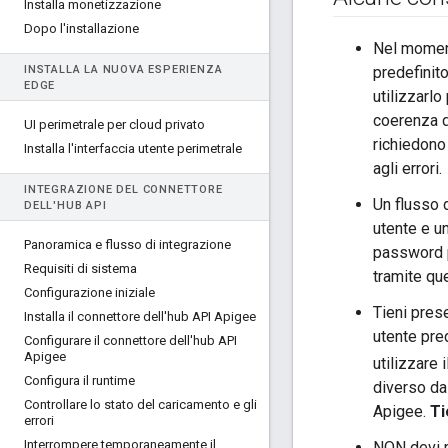
Installa monetizzazione
Dopo l'installazione
Nel moment
INSTALLA LA NUOVA ESPERIENZA
predefinit
EDGE
utilizzarlo
coerenza d
UI perimetrale per cloud privato
richiedono
Installa l'interfaccia utente perimetrale
agli errori.
INTEGRAZIONE DEL CONNETTORE
Un flusso 
DELL'HUB API
utente e un
Panoramica e flusso di integrazione
password p
Requisiti di sistema
tramite qu
Configurazione iniziale
Tieni pres
Installa il connettore dell'hub API Apigee
utente pre
Configurare il connettore dell'hub API
Apigee
utilizzare
Configura il runtime
diverso d
Controllare lo stato del caricamento e gli
Apigee.
Ti
errori
Interrompere temporaneamente il
NON devi m