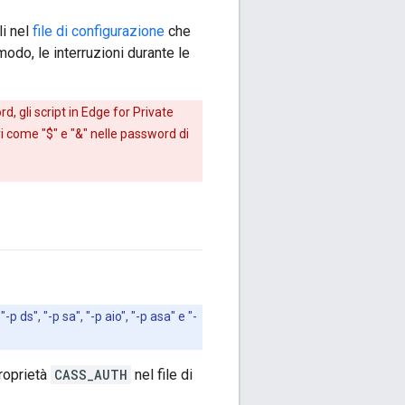
li nel
file di configurazione
che
odo, le interruzioni durante le
, gli script in Edge for Private
ri come "$" e "&" nelle password di
 ds", "-p sa", "-p aio", "-p asa" e "-
proprietà
CASS_AUTH
nel file di