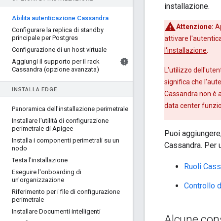
installazione.
Abilita autenticazione Cassandra
Attenzione:
Ap
Configurare la replica di standby
principale per Postgres
attivare l'autenti
Configurazione di un host virtuale
l'installazione
.
Aggiungi il supporto per il rack
Cassandra (opzione avanzata)
L'utilizzo dell'ute
significa che l'au
INSTALLA EDGE
Cassandra non è at
data center funzi
Panoramica dell'installazione perimetrale
Installare l'utilità di configurazione
perimetrale di Apigee
Puoi aggiungere,
Installa i componenti perimetrali su un
Cassandra. Per ul
nodo
Testa l'installazione
Ruoli Cas
Eseguire l'onboarding di
un'organizzazione
Controllo 
Riferimento per i file di configurazione
perimetrale
Installare Documenti intelligenti
Alcune cons