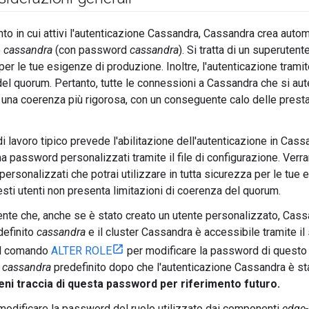
o in cui attivi l'autenticazione Cassandra, Cassandra crea aut
o
cassandra
(con password
cassandra
). Si tratta di un superuten
 per le tue esigenze di produzione. Inoltre, l'autenticazione tram
el quorum. Pertanto, tutte le connessioni a Cassandra che si aut
 una coerenza più rigorosa, con un conseguente calo delle presta
di lavoro tipico prevede l'abilitazione dell'autenticazione in Cas
a password personalizzati tramite il file di configurazione. Verran
ersonalizzati che potrai utilizzare in tutta sicurezza per le tue 
esti utenti non presenta limitazioni di coerenza del quorum.
ente che, anche se è stato creato un utente personalizzato, Cas
definito
cassandra
e il cluster Cassandra è accessibile tramite il
 il comando
ALTER ROLE
per modificare la password di questo
a
cassandra
predefinito dopo che l'autenticazione Cassandra è sta
eni traccia di questa password per riferimento futuro.
odificare la password del ruolo utilizzato dai componenti
edge-