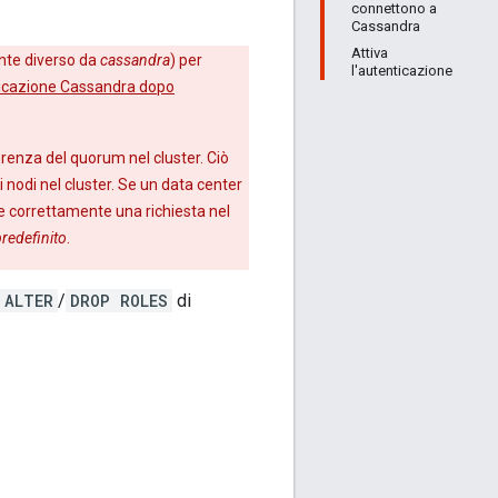
connettono a
Cassandra
Attiva
nte diverso da
cassandra
) per
l'autenticazione
nticazione Cassandra dopo
erenza del quorum nel cluster. Ciò
 nodi nel cluster. Se un data center
e correttamente una richiesta nel
redefinito
.
ALTER
/
DROP ROLES
di