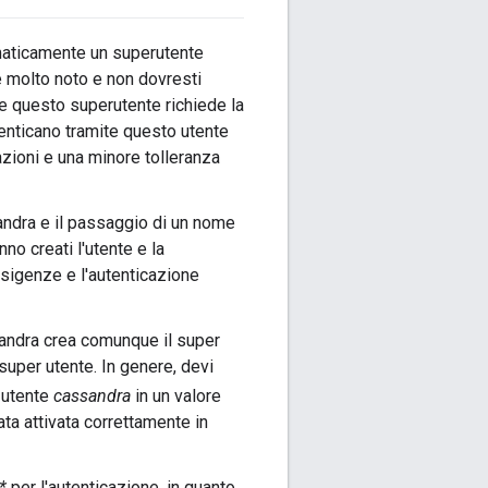
omaticamente un superutente
te molto noto e non dovresti
ite questo superutente richiede la
enticano tramite questo utente
zioni e una minore tolleranza
sandra e il passaggio di un nome
no creati l'utente e la
esigenze e l'autenticazione
sandra crea comunque il super
 super utente. In genere, devi
 utente
cassandra
in un valore
ta attivata correttamente in
*
per l'autenticazione, in quanto