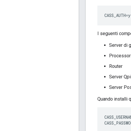
CASS_AUTH=y
I seguenti comp
Server di 
Processor
Router
Server Qp
Server Po
Quando installi 
CASS_USERNA
CASS_PASSWO