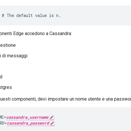
 # The default value is n.
onenti Edge accedono a Cassandra:
gestione
i di messaggi
id
stgres
questi componenti, devi impostare un nome utente e una password 
ME=
cassandra_username
RD=
cassandra_password