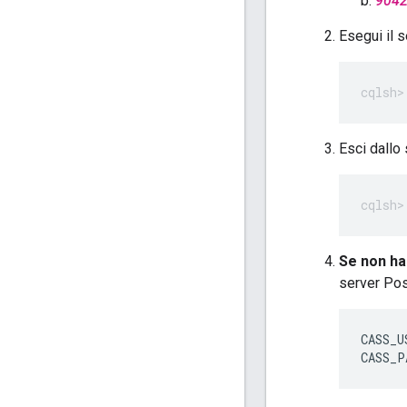
904
Esegui il 
Esci dallo
Se non ha
server Pos
CASS_U
CASS_P