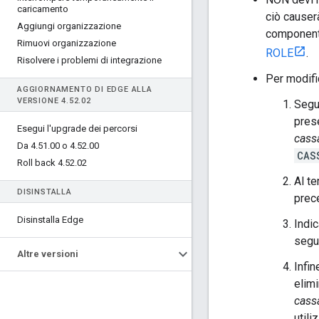
caricamento
ciò causer
Aggiungi organizzazione
componen
Rimuovi organizzazione
ROLE
.
Risolvere i problemi di integrazione
Per modifi
AGGIORNAMENTO DI EDGE ALLA
VERSIONE 4
.
52
.
02
Segu
prese
Esegui l'upgrade dei percorsi
cass
Da 4
.
51
.
00 o 4
.
52
.
00
CAS
Roll back 4
.
52
.
02
Al te
DISINSTALLA
prec
Disinstalla Edge
Indic
segue
Altre versioni
Infin
elimi
cass
utili