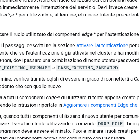
à immediatamente l'interruzione del servizio. Devi invece creare 
ti
edge-*
per utilizzarlo e, al termine, eliminare l'utente precede
care il ruolo utilizzato dai componenti
edge-*
per l'autenticazione
i i passaggi descritti nella sezione
Attivare l'autenticazione
per c
nte che se l'autenticazione è già attivata nel cluster e hai modif
andra
, devi passare una combinazione di nome utente/password 
S_EXISTING_USERNAME
e
CASS_EXISTING_PASSWORD
.
rmine, verifica tramite cqlsh di essere in grado di connetterti a C
edente che con quello nuovo.
a a tutti i componenti
edge-*
di utilizzare l'utente appena creato
ndo le istruzioni riportate in
Aggiornare i componenti Edge che 
e, quando tutti i componenti utilizzano il nuovo utente per comun
nare il vecchio utente utilizzando il comando
DROP ROLE
. Tieni
andra
non deve essere eliminato. Puoi eliminare i ruoli creati p
zzati dai componenti
edge-*
per comunicare con Cassandra.