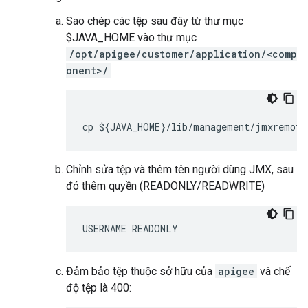
Sao chép các tệp sau đây từ thư mục
$JAVA_HOME vào thư mục
/opt/apigee/customer/application/<comp
onent>/
cp ${JAVA_HOME}/lib/management/jmxremote
Chỉnh sửa tệp và thêm tên người dùng JMX, sau
đó thêm quyền (READONLY/READWRITE)
USERNAME READONLY
Đảm bảo tệp thuộc sở hữu của
apigee
và chế
độ tệp là 400: