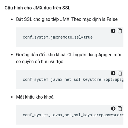
Cấu hình cho JMX dựa trên SSL
Bật SSL cho giao tiếp JMX. Theo mặc định là False.
conf_system_jmxremote_ssl=true
Đường dẫn đến kho khoá. Chỉ người dùng Apigee mới
có quyền sở hữu và đọc.
conf_system_javax_net_ssl_keystore=/opt/apige
Mật khẩu kho khoá:
conf_system_javax_net_ssl_keystorepassword=ch