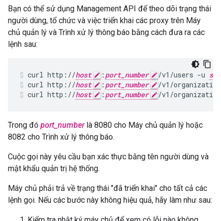
Bạn có thể sử dụng Management API để theo dõi trạng thái
người dùng, tổ chức và việc triển khai các proxy trên Máy
chủ quản lý và Trình xử lý thông báo bằng cách đưa ra các
lệnh sau:
curl http://
host
:
port_number
/v1/users -u 
sys
curl http://
host
:
port_number
/v1/organization
curl http://
host
:
port_number
/v1/organizatio
Trong đó
port_number
là 8080 cho Máy chủ quản lý hoặc
8082 cho Trình xử lý thông báo.
Cuộc gọi này yêu cầu bạn xác thực bằng tên người dùng và
mật khẩu quản trị hệ thống.
Máy chủ phải trả về trạng thái "đã triển khai" cho tất cả các
lệnh gọi. Nếu các bước này không hiệu quả, hãy làm như sau:
Kiểm tra nhật ký máy chủ để xem có lỗi nào không.