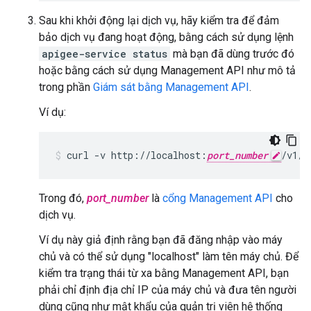
Sau khi khởi động lại dịch vụ, hãy kiểm tra để đảm
bảo dịch vụ đang hoạt động, bằng cách sử dụng lệnh
apigee-service status
mà bạn đã dùng trước đó
hoặc bằng cách sử dụng Management API như mô tả
trong phần
Giám sát bằng Management API
.
Ví dụ:
curl -v http://localhost:
port_number
/v1/s
Trong đó,
port_number
là
cổng Management API
cho
dịch vụ.
Ví dụ này giả định rằng bạn đã đăng nhập vào máy
chủ và có thể sử dụng "localhost" làm tên máy chủ. Để
kiểm tra trạng thái từ xa bằng Management API, bạn
phải chỉ định địa chỉ IP của máy chủ và đưa tên người
dùng cũng như mật khẩu của quản trị viên hệ thống