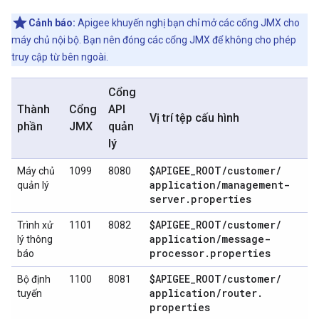
Cảnh báo:
Apigee khuyến nghị bạn chỉ mở các cổng JMX cho
máy chủ nội bộ. Bạn nên đóng các cổng JMX để không cho phép
truy cập từ bên ngoài.
Cổng
Thành
Cổng
API
Vị trí tệp cấu hình
phần
JMX
quản
lý
$APIGEE
_
ROOT
/
customer
/
Máy chủ
1099
8080
application
/
management-
quản lý
server
.
properties
$APIGEE
_
ROOT
/
customer
/
Trình xử
1101
8082
application
/
message-
lý thông
processor
.
properties
báo
$APIGEE
_
ROOT
/
customer
/
Bộ định
1100
8081
application
/
router
.
tuyến
properties