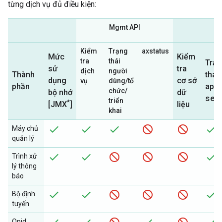
từng dịch vụ đủ điều kiện:
Mgmt API
Kiểm
Trạng
axstatus
Mức
Kiểm
tra
thái
Trạ
sử
tra
dịch
người
Thành
thái
dụng
cơ sở
vụ
dùng/tổ
api
phần
chức/
bộ nhớ
dữ
ser
triển
*
liệu
[JMX
]
khai
Máy chủ
quản lý
Trình xử
lý thông
báo
Bộ định
tuyến
Qpid