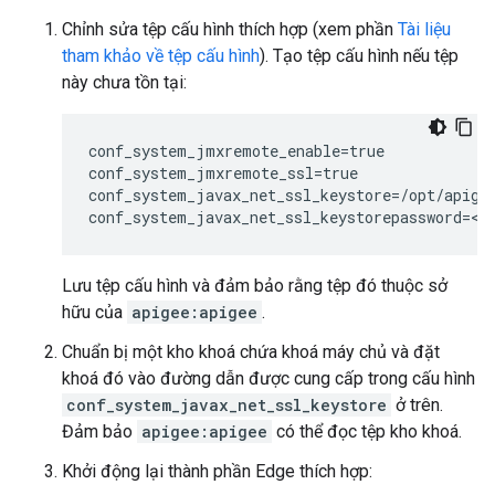
Chỉnh sửa tệp cấu hình thích hợp (xem phần
Tài liệu
tham khảo về tệp cấu hình
). Tạo tệp cấu hình nếu tệp
này chưa tồn tại:
conf_system_jmxremote_enable=true

conf_system_jmxremote_ssl=true

conf_system_javax_net_ssl_keystore=/opt/apigee
conf_system_javax_net_ssl_keystorepassword=<k
Lưu tệp cấu hình và đảm bảo rằng tệp đó thuộc sở
hữu của
apigee:apigee
.
Chuẩn bị một kho khoá chứa khoá máy chủ và đặt
khoá đó vào đường dẫn được cung cấp trong cấu hình
conf_system_javax_net_ssl_keystore
ở trên.
Đảm bảo
apigee:apigee
có thể đọc tệp kho khoá.
Khởi động lại thành phần Edge thích hợp: