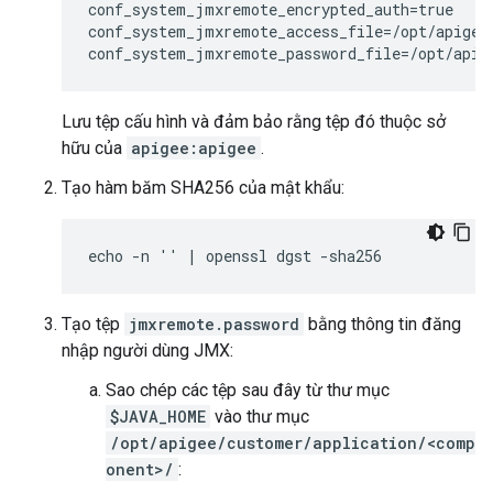
conf_system_jmxremote_encrypted_auth=true

conf_system_jmxremote_access_file=/opt/apigee
conf_system_jmxremote_password_file=/opt/apig
Lưu tệp cấu hình và đảm bảo rằng tệp đó thuộc sở
hữu của
apigee:apigee
.
Tạo hàm băm SHA256 của mật khẩu:
echo -n '
' | openssl dgst -sha256
Tạo tệp
jmxremote.password
bằng thông tin đăng
nhập người dùng JMX:
Sao chép các tệp sau đây từ thư mục
$JAVA_HOME
vào thư mục
/opt/apigee/customer/application/<comp
onent>/
: