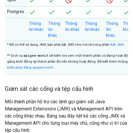
Postgres
Thông
Thông
Thông
Thông
Thông
Thông
tin khác
tin
tin khác
tin khác
tin
khác
khác
khác
* Để có thể sử dụng JMX, bạn phải bật JMX như mô tả trong phần
Bật JMX
.
apigee-monit
** Dịch vụ
sẽ kiểm tra xem một thành phần có đang hoạt động 
gắng khởi động lại thành phần đó nếu không hoạt động. Để biết thêm thông ti
khắc phục bằng apigee-monit
.
Giám sát các cổng và tệp cấu hình
Mỗi thành phần hỗ trợ các lệnh gọi giám sát Java
Management Extensions (JMX) và Management API trên
các cổng khác nhau. Bảng sau đây liệt kê các cổng JMX và
Management API cho từng loại máy chủ, cũng như vị trí của
tệp cấu hình: