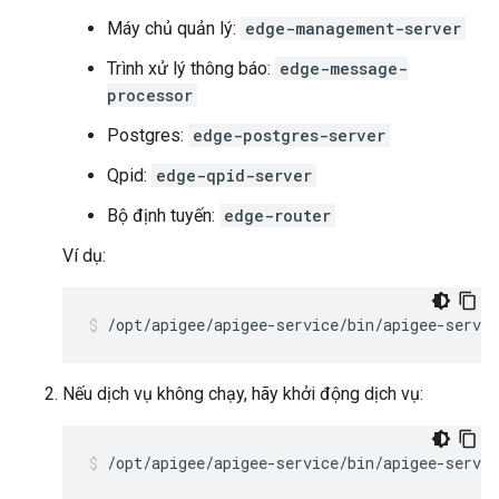
Máy chủ quản lý:
edge-management-server
Trình xử lý thông báo:
edge-message-
processor
Postgres:
edge-postgres-server
Qpid:
edge-qpid-server
Bộ định tuyến:
edge-router
Ví dụ:
/opt/apigee/apigee-service/bin/apigee-servi
Nếu dịch vụ không chạy, hãy khởi động dịch vụ:
/opt/apigee/apigee-service/bin/apigee-servic