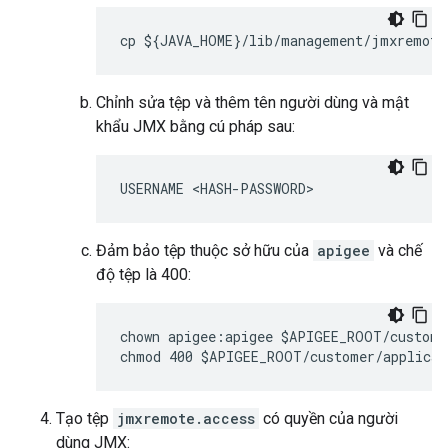
cp ${JAVA_HOME}/lib/management/jmxremote
Chỉnh sửa tệp và thêm tên người dùng và mật
khẩu JMX bằng cú pháp sau:
USERNAME <HASH-PASSWORD>
Đảm bảo tệp thuộc sở hữu của
apigee
và chế
độ tệp là 400:
chown apigee:apigee $APIGEE_ROOT/custome
chmod 400 $APIGEE_ROOT/customer/applicat
Tạo tệp
jmxremote.access
có quyền của người
dùng JMX: