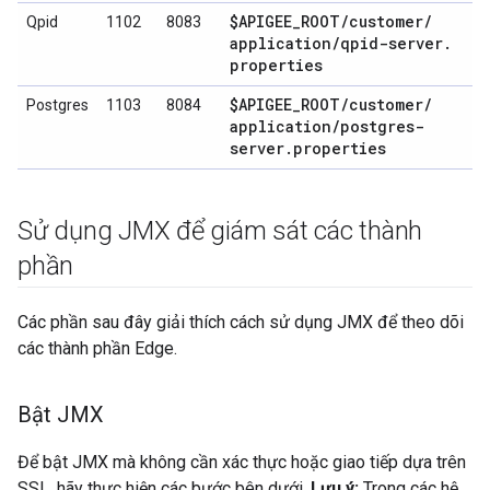
$APIGEE
_
ROOT
/
customer
/
Qpid
1102
8083
application
/
qpid-server
.
properties
$APIGEE
_
ROOT
/
customer
/
Postgres
1103
8084
application
/
postgres-
server
.
properties
Sử dụng JMX để giám sát các thành
phần
Các phần sau đây giải thích cách sử dụng JMX để theo dõi
các thành phần Edge.
Bật JMX
Để bật JMX mà không cần xác thực hoặc giao tiếp dựa trên
SSL, hãy thực hiện các bước bên dưới.
Lưu ý:
Trong các hệ