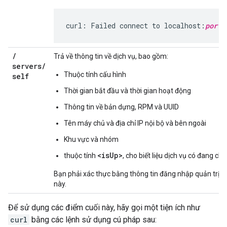
curl: Failed connect to localhost:
port_
/
Trả về thông tin về dịch vụ, bao gồm:
servers
/
Thuộc tính cấu hình
self
Thời gian bắt đầu và thời gian hoạt động
Thông tin về bản dựng, RPM và UUID
Tên máy chủ và địa chỉ IP nội bộ và bên ngoài
Khu vực và nhóm
<isUp>
thuộc tính
, cho biết liệu dịch vụ có đang c
Bạn phải xác thực bằng thông tin đăng nhập quản trị vi
này.
Để sử dụng các điểm cuối này, hãy gọi một tiện ích như
curl
bằng các lệnh sử dụng cú pháp sau: