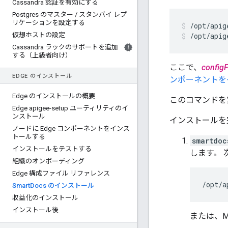
Cassandra 認証を有効にする
Postgres のマスター
/
スタンバイ レプ
リケーションを設定する
仮想ホストの設定
/opt/apig
Cassandra ラックのサポートを追加
する（上級者向け）
ここで、
configF
EDGE のインストール
ンポーネントを
Edge のインストールの概要
このコマンドを実
Edge apigee-setup ユーティリティのイ
ンストール
インストールを
ノードに Edge コンポーネントをインス
トールする
smartdoc
インストールをテストする
します。
組織のオンボーディング
Edge 構成ファイル リファレンス
/opt/a
Smart
Docs のインストール
収益化のインストール
インストール後
または、Ma