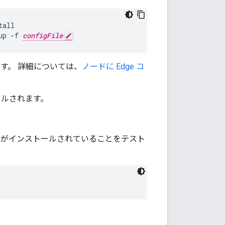
up -f 
configFile
です。 詳細については、
ノードに Edge コ
ールされます。
cs がインストールされていることをテスト