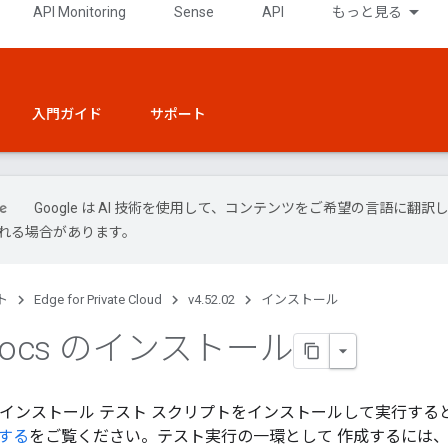
API Monitoring
Sense
API
もっと見る
入門ガイド
サポート
Google は AI 技術を使用して、コンテンツをご希望の言語に翻訳し
れる場合があります。
ト
Edge for Private Cloud
v4.52.02
インストール
Docs のインストール
s は、インストール テスト スクリプトをインストールして実行
する
をご覧ください。テスト実行の一環として 作成するには