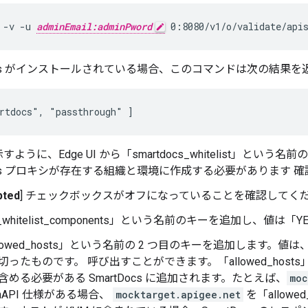
 -v -u 
adminEmail:adminPword
 0:8080/v1/o/validate/api
Docs がインストールされている場合、このコマンドは次の結果を
rtdocs", "passthrough" ]
ように、Edge UI から「smartdocs_whitelist」という名前
Docs プロキシが存在する組織と環境に作成する必要があります 
pted
] チェックボックスがオフになっていることを確認してく
_whitelist_components」という名前のキーを追加し、値は「
llowed_hosts」という名前の 2 つ目のキーを追加します。値
切ったものです。 呼び出すことができます。「allowed_hosts
含める必要がある SmartDocs に追加されます。たとえば、
moc
enAPI 仕様がある場合、
mocktarget.apigee.net
を「allow