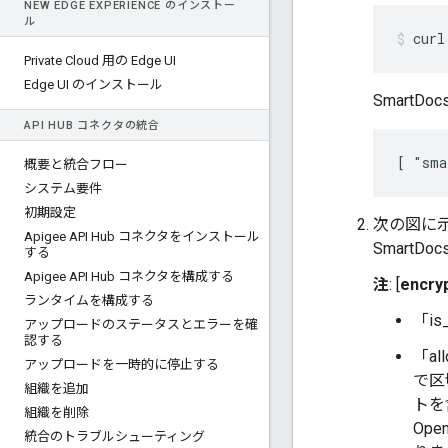
NEW EDGE EXPERIENCE のインストー
ル
curl
Private Cloud 用の Edge UI
Edge UI のインストール
Smart
API HUB コネクタの統合
[ "sma
概要と統合フロー
システム要件
初期設定
次の図に示す
Apigee API Hub コネクタをインストール
Smart
する
Apigee API Hub コネクタを構成する
注
: [
encry
ランタイムを構成する
「is
アップロードのステータスとエラーを確
認する
「a
アップロードを一時的に停止する
で区
組織を追加
トを
組織を削除
Op
統合のトラブルシューティング