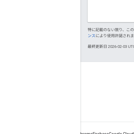
特に記載のない限り、こ
ンス
により使用許諾され
最終更新日 2026-02-03 U
Apigee について
We're part of Google
イベント
パートナー
電子書籍とウェブキャスト