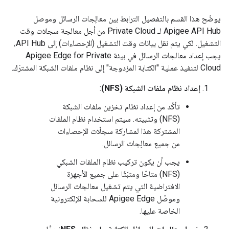
يوضّح هذا القسم بالتفصيل الترابط بين معالِجات الرسائل وموصل
Apigee API Hub لـ Private Cloud من أجل معالجة سجلات وقت
التشغيل. لكي يتم نقل بيانات وقت التشغيل (الإحصاءات) إلى API Hub،
يجب إعداد معالجات الرسائل في بيئة Apigee Edge for Private
Cloud لتنفيذ عملية "الكتابة المزدوجة" إلى نظام ملفات الشبكة المشترَك.
إعداد نظام ملفات الشبكة (NFS)
:
تأكَّد من إعداد نظام تخزين ملفات الشبكة
(NFS) وتثبيته. سيتم استخدام نظام الملفات
المشتركة هذا لمشاركة سجلّات الإحصاءات
من جميع معالِجات الرسائل.
يجب أن يكون تركيب نظام الملفات الشبكي
(NFS) متاحًا ومثبّتًا على جميع الأجهزة
الافتراضية التي يتم تشغيل معالجات الرسائل
وموصّل Apigee Edge للسحابة الإلكترونية
الخاصة عليها.