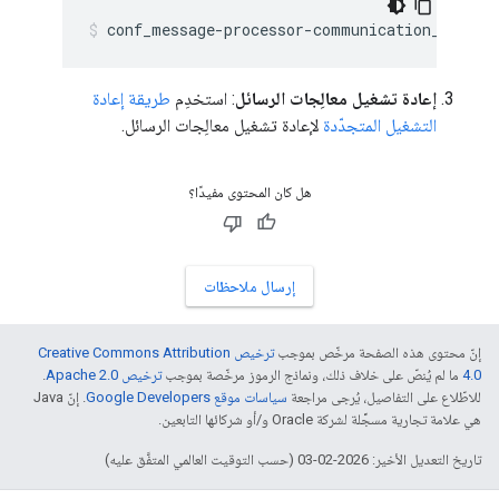
conf_message-processor-communication_uapim.
إعادة تشغيل معالِجات الرسائل
: استخدِم
طريقة إعادة
التشغيل المتجدّدة
لإعادة تشغيل معالِجات الرسائل.
هل كان المحتوى مفيدًا؟
إرسال ملاحظات
إنّ محتوى هذه الصفحة مرخّص بموجب
ترخيص Creative Commons Attribution
4.0‏
ما لم يُنصّ على خلاف ذلك، ونماذج الرموز مرخّصة بموجب
ترخيص Apache 2.0‏
.
للاطّلاع على التفاصيل، يُرجى مراجعة
سياسات موقع Google Developers‏
. إنّ Java
هي علامة تجارية مسجَّلة لشركة Oracle و/أو شركائها التابعين.
تاريخ التعديل الأخير: 2026-02-03 (حسب التوقيت العالمي المتفَّق عليه)