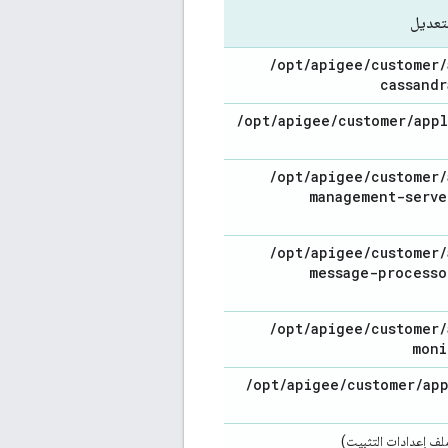
لتعديل
/
opt
/
apigee
/
customer
/
cassandr
/
opt
/
apigee
/
customer
/
appl
/
opt
/
apigee
/
customer
/
management-serve
/
opt
/
apigee
/
customer
/
message-processo
/
opt
/
apigee
/
customer
/
moni
/
opt
/
apigee
/
customer
/
ap
لف إعدادات التثبيت)