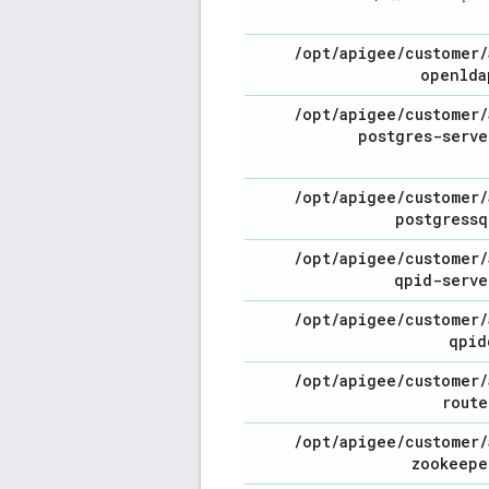
/
opt
/
apigee
/
customer
/
openlda
/
opt
/
apigee
/
customer
/
postgres-serve
/
opt
/
apigee
/
customer
/
postgressq
/
opt
/
apigee
/
customer
/
qpid-serve
/
opt
/
apigee
/
customer
/
qpid
/
opt
/
apigee
/
customer
/
route
/
opt
/
apigee
/
customer
/
zookeepe