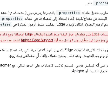
.prope
ملف.
.properties
باعتبارها
رمز برمجي باستخدام config
البحث عن مفتاح/قيمة الأداة استنادًا إلى الإعدادات في ملفات
.properties
اسم
الرموز المميزة
. لذلك، لإعداد Edge، يمكنك ضبط الرموز المميّزة في
erties
تحتوي مستندات Edge على معلومات حول كيفية ض
ي رمز مميّز غير موثَّق بدون التواصل معه أولاً
Apigee Edge Support
لضمان عدم حدوث أ
يسمح التعليمة البرمجية ذات التهيئة لمكونات Edge بتعيين القيم الافتراضية 
طوبولوجيا التثبيت، وبعد ذلك، يسمح للعملاء بإلغاء أي خصائص يختارونها.
ق التثبيت أو Apigee: