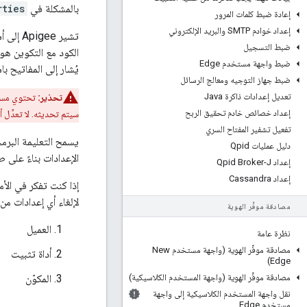
بالمشكلة في
rties
إعادة ضبط كلمات المرور
إعداد خوادم SMTP والبريد الإلكتروني
تشير Apigee إلى أسلوب تعديل ملفات
ضبط التسجيل
الكود مع التكوين هو 
ضبط واجهة مستخدم Edge
يُشار إلى المفاتيح ب
ضبط جهاز التوجيه ومعالج الرسائل
تعديل إعدادات ذاكرة Java
تحذير:
إعداد خصائص خادم تحقيق الربح
سيتم تحديثه. لا تعدِّل أ
تفعيل تشفير المفتاح السري
دليل عمليات Qpid
الإعدادات بناءً على 
إعداد Qpid Broker-J
إعداد Cassandra
لإلغاء أي إعدادات من فري
مصادقة موفِّر الهوية
العميل
نظرة عامة
مصادقة موفِّر الهوية (واجهة مستخدم New
أداة تثبيت
Edge)
مصادقة موفِّر الهوية (واجهة المستخدم الكلاسيكية)
المكوّن
نقل واجهة المستخدم الكلاسيكية إلى واجهة
مستخدم Edge