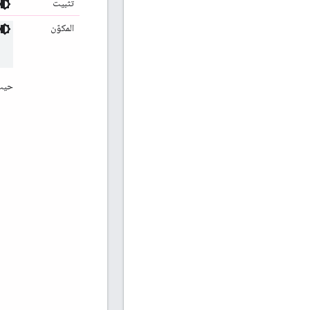
تثبيت
المكوّن
حيث 