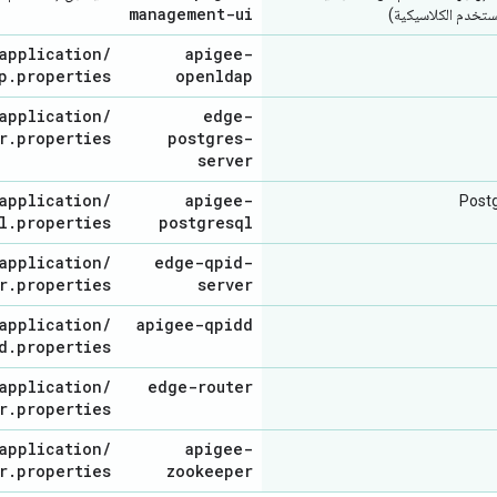
management-ui
مستخدم الكلاسيكية)
application
/
apigee-
p
.
properties
openldap
application
/
edge-
r
.
properties
postgres-
server
application
/
apigee-
l
.
properties
postgresql
application
/
edge-qpid-
r
.
properties
server
application
/
apigee-qpidd
d
.
properties
application
/
edge-router
r
.
properties
application
/
apigee-
r
.
properties
zookeeper