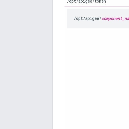
/opt/apigee/token
/opt/apigee/
component_na