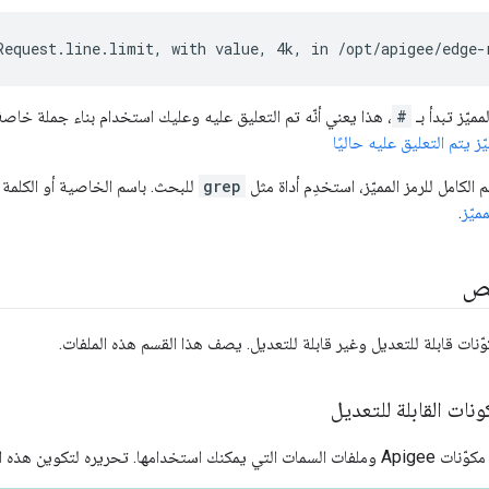
Request.line.limit, with value, 4k, in /opt/apigee/edge-
مميّز تبدأ بـ
#
، هذا يعني أنّه تم التعليق عليه وعليك استخدام بناء جملة خاصة
 يتم التعليق عليه حاليًا
 الكامل للرمز المميّز، استخدِم أداة مثل
grep
للبحث. باسم الخاصية أو الكلمة ا
ميّز
.
ئص
ّنات قابلة للتعديل وغير قابلة للتعديل. يصف هذا القسم هذه الملفات.
ونات القابلة للتعديل
 تحريره لتكوين هذه المكونات: