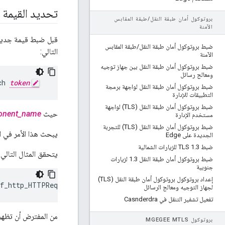
تحديد القيمة ال
بروتوكول أمان طبقة النقل
/
طبقة المقابس
الآمنة
قبل ضبط قيمة جديدة
ضبط بروتوكول أمان طبقة النقل
/
طبقة المقابس
التالي:
الآمنة
ضبط بروتوكول أمان طبقة النقل بين جهاز توجيه
ومعالج رسائل
ch 
token
ضبط بروتوكول أمان طبقة النقل لواجهة برمجة
التطبيقات للإدارة
ضبط بروتوكول أمان طبقة النقل (TLS) لواجهة
حيث
onent_name
مستخدم الإدارة
ضبط بروتوكول أمان طبقة النقل (TLS) للتجربة
يبحث هذا الأمر في ا
الجديدة على Edge
ضبط TLS 1
3 للزيارات الشمالية
.
يتحقق المثال التالي 
ضبط بروتوكول أمان طبقة النقل 1
.
3 لزيارات
جنوبية
إعداد بروتوكول بروتوكول أمان طبقة النقل (TLS)
nf_http_HTTPRequest.line.limit
لجهاز التوجيه ومعالج الرسائل
تفعيل تشفير التنقل في Casnderdra
من المفترض أن تظهر 
بروتوكول MGEGEE M
TLS