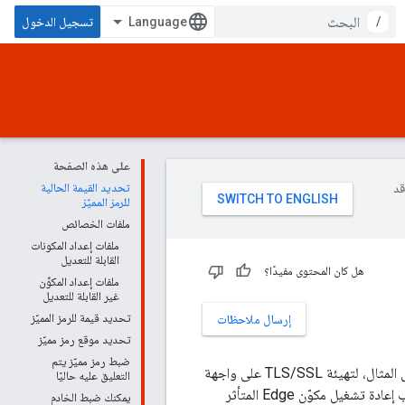
/
تسجيل الدخول
على هذه الصفحة
وقد
تحديد القيمة الحالية
للرمز المميّز
ملفات الخصائص
ملفات إعداد المكونات
القابلة للتعديل
هل كان المحتوى مفيدًا؟
ملفات إعداد المكوِّن
غير القابلة للتعديل
تحديد قيمة للرمز المميّز
إرسال ملاحظات
تحديد موقع رمز مميّز
ضبط رمز مميّز يتم
. وEdge. على سبيل المثال، لتهيئة TLS/SSL على واجهة
التعليق عليه حاليًا
ملف لضبط الخصائص اللازمة. التغييرات على يجب إعادة تشغيل مكوّن Edge المتأثر
يمكنك ضبط الخادم