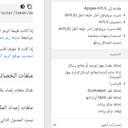
مقدّمة إلى Apigee m
TLS
router/token/default.properties
تثبيت بروتوكول أمان طبقة النقل (m
TLS)
تخصيص m
TLS
إلغاء تثبيت بروتوكول أمان طبقة النقل (m
TLS)
إذا كانت قيمة الرمز ال
استخدام شهادة مخصّصة
مراجعة
ضبط رمز مميّز
تحديد المشاكل وحلّها
إذا كنت لا تعرف الاسم
التحجيم
تحديد موقع الرمز الم
إضافة عقدة جهاز توجيه أو معالج رسائل
إزالة خادم (خادم
/
معالج الرسائل
/
إدارة جهاز
ملفات الخصا
التوجيه)
كاساندرا
هناك ملفات إعداد مكو
إضافة عُقد Zoo
Keeper
إضافة عُقَد Qbid أو إزالتها
إضافة مركز بيانات
ملفات إعداد المك
إيقاف مركز بيانات
يسرد الجدول التالي مكوّنات Apigee وملفات السمات التي يمكنك استخدامها.
إصدارات أخرى