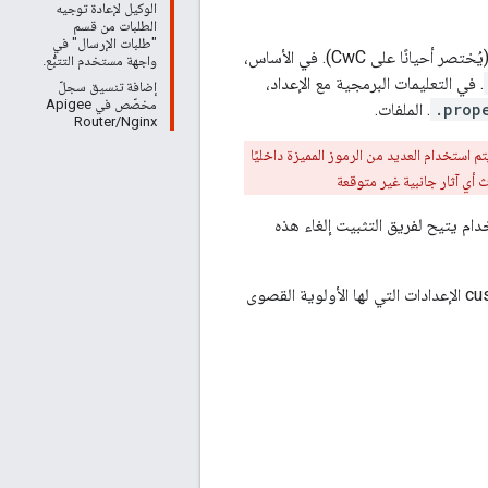
الوكيل لإعادة توجيه
الطلبات من قسم
"طلبات الإرسال" في
(يُختصر أحيانًا على CwC). في الأساس،
واجهة مستخدم التتبُّع.
. في التعليمات البرمجية مع الإعداد،
إضافة تنسيق سجلّ
مخصّص في Apigee
.prop
. الملفات.
Router/Nginx
بط المميزة لمكونات Edge المختلفة. ومع ذلك، يتم استخدام العديد من الرموز المميزة داخليًا
ي آثار جانبية غير متوقعة
التي يتم شحنها باستخدام يتيح لفريق التثبيت إلغاء هذه
إذا كنت تفكر في الأمر على أنه تسلسل هرمي، فسيتم ترتيب الإعدادات على النحو التالي، مع customer الإعدادات التي لها الأولوية القصوى