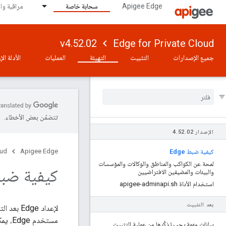
Apigee Edge
سحابة خاصة
مراقبة وا
v4.52.02
Edge for Private Cloud
جميع الإصدارات
التثبيت
التهيئة
العمليات
الأدلة ال
تتضمّن بعض الأخطاء.
الإصدار 4
02
.
52
.
oud
Apigee Edge
كيفية ضبط Edge
لمحة عن الكواكب والمناطق والوكالات والمؤسسات
كيفية ضبط e
والبيئات والمضيفين الافتراضيين
استخدام الأداة apigee-adminapi
sh
.
بعد التثبيت
لإعداد Edge بعد التثبيت، عليك استخدام مجموعة من ملفات
مستخدم Edge، يمكنك تعديل
بيانات مهمة يجب تذكّرها من عملية التثبيت