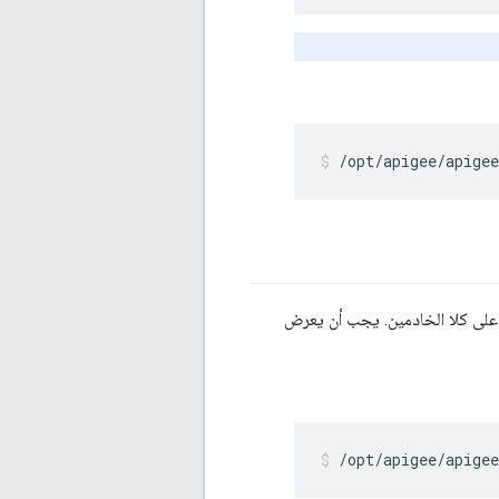
/opt/apigee/apigee
 على كلا الخادمين. يجب أن يعرض
/opt/apigee/apige