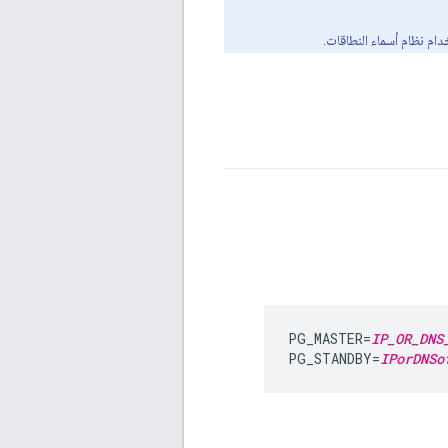
PG_MASTER=
IP_OR_DNS
PG_STANDBY=
IPorDNSo