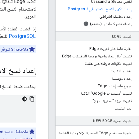
تفعيل مصادقة Cassandra
لاستخدام النسخ المت
إعداد تكرار النسخ الاحتياطي لـ Postgres
المرور.
إعداد مضيف افتراضي
إضافة دعم كاساندرا (متقدم)
إذا فشلت العقدة الأ
PostgreSQL
للتعر
تثبيت EDGE
نظرة عامة على تثبيت Edge
ملاحظة:
لا تتوفّر م
تثبيت أداة إعداد واجهة برمجة التطبيقات Edge
تثبيت مكوّنات Edge على عقدة
إعداد نسخ الا
اختبار التثبيت
إعداد مؤسسة
مرجع ملف إعداد Edge
يمكنك ضبط النسخ المتم
تثبيت "مستندات Google" الذكية
تثبيت ميزة "تحقيق الربح"
بعد التثبيت
تثبيت تجربة NEW EDGE
ملاحظة:
تنصح Apigee بشدة باستخدام عنوان IP. بدلاً من أسماء المضيفين في
واجهة مستخدم Edge للسحابة الإلكترونية الخاصة