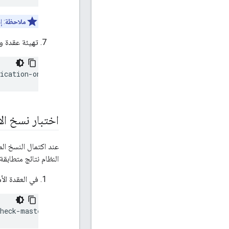
ملاحظة
: 
تهيئة عقدة و
ication-on-standby -f 
configFile
اختبار نسخ ال
عند اكتمال النسخ ال
النظام نتائج متطابقة
في العقدة الأ
check-master