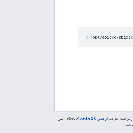
/opt/apigee/apigee
موز مرخّصة بموجب
ترخيص Apache 2.0‏
. للاطّلاع على