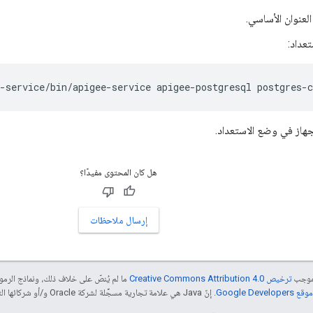
 العنوان الأساسي.
عداد:
-service/bin/apigee-service apigee-postgresql postgres-c
الجهاز في وضع الاستعداد.
هل كان المحتوى مفيدًا؟
إرسال ملاحظات
بموجب
ترخيص Creative Commons Attribution 4.0‏
ما لم يُنصّ على خلاف ذلك، ونماذج الر
Google Dev‏
. إنّ Java هي علامة تجارية مسجَّلة لشركة Oracle و/أو شركائها التابعين.