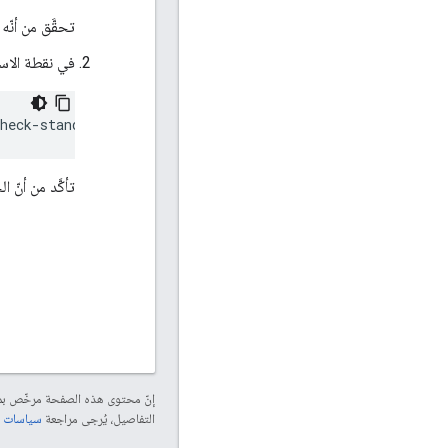
تحقَّق من أنّه
في نقطة الاست
heck-standby
تأكَّد من أنّ 
إنّ محتوى هذه الصفحة مرخّص 
التفاصيل، يُرجى مراجعة
سياسات موقع elopers