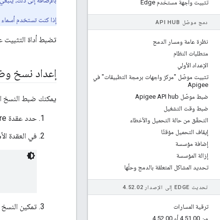
بالإضافة إلى ذلك، ينبغي 
تثبيت واجهة مستخدم Edge
إذا كنت تستخدم أسماء مضيفين بدلاً من عناوين IP، عليك التأكد من
دمج موصّل API HUB
تضبط أداة التثبيت عقدة Postgres تلقائيًا لتعمل في وضع الاستعداد الأساسي. 
نظرة عامة ومسار الدمج
متطلبات النظام
الإعداد الأولي
إعداد نسخ وضع
تثبيت موصّل "مركز واجهات برمجة التطبيقات" في
Apigee
ضبط موصّل Apigee API hub
يمكنك ضبط النسخ الم
ضبط وقت التشغيل
حدد عقدة Postgre التي ستكون الأساسية والتي ستكون خادم الاستعداد.
التحقّق من حالة التحميل والأخطاء
إيقاف التحميل مؤقتًا
في العقدة الأ
إضافة مؤسسة
إزالة المؤسسة
تحديد المشاكل المتعلقة بالدمج وحلّها
تحديث EDGE إلى الإصدار 4
02
.
52
.
تمكين النسخ ا
ترقية المسارات
من 4
00 أو 4
.
51
.
00
.
52
.