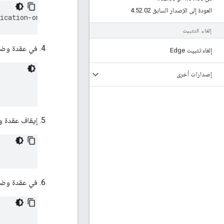
العودة إلى الإصدار السابق 4
02
.
52
.
lication-on-master -f 
configFile
إلغاء التثبيت
في عقدة وضع ا
إلغاء تثبيت Edge
إصدارات أخرى
إيقاف عقدة و
في عقدة وضع الا