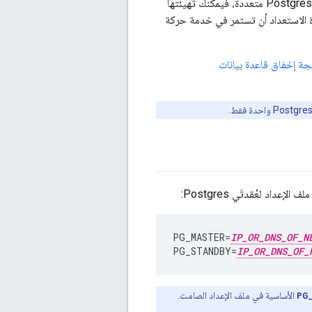
تثبّت Edge تلقائيًا جميع عُقد Postgres في الوضع الأساسي. ومع ذلك، في أنظمة الإنتاج مع عُقد Postgres متعددة، فيمكنك تهيئتها
ة الاستعداد أن تستمر في خدمة حركة
جة إخفاق قاعدة بيانات
د لعُقدتَي Postgres:
PG_MASTER
=
IP_OR_DNS_OF_N
PG_STANDBY
=
IP_OR_DNS_OF_
PG
الأساسية في ملف الإعداد الصامت.