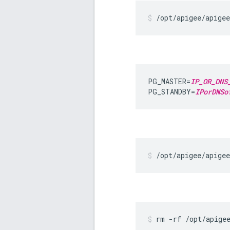
/opt/apigee/apige
PG_MASTER=
IP_OR_DNS
PG_STANDBY=
IPorDNSo
/opt/apigee/apigee
rm -rf /opt/apige