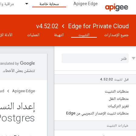
Apigee Edge
سحابة خاصة
مراقبة وا
v4.52.02
Edge for Private Cloud
جميع الإصدارات
التثبيت
التهيئة
العمليات
الأدلة ال
تتضمّن بعض الأخطاء.
قبل تثبيت 4
02
.
52
.
oud
Apigee Edge
متطلبات التثبيت
متطلبات النقل
إعداد النس
تقرير التركيبات
متطلبات تثبيت الإصدار التجريبي من Edge
Postgres
خيارات التثبيت