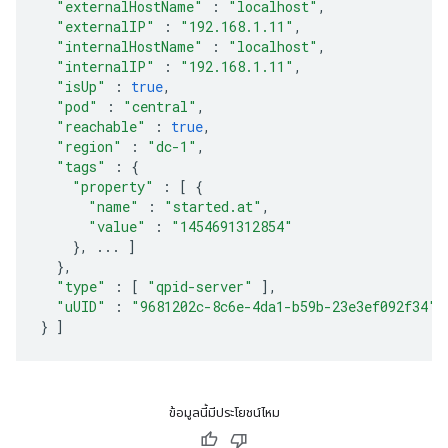
"externalHostName"
:
"localhost"
,
"externalIP"
:
"192.168.1.11"
,
"internalHostName"
:
"localhost"
,
"internalIP"
:
"192.168.1.11"
,
"isUp"
:
true
,
"pod"
:
"central"
,
"reachable"
:
true
,
"region"
:
"dc-1"
,
"tags"
:
{
"property"
:
[
{
"name"
:
"started.at"
,
"value"
:
"1454691312854"
},
...
]
},
"type"
:
[
"qpid-server"
],
"uUID"
:
"9681202c-8c6e-4da1-b59b-23e3ef092f34"
}
]
ข้อมูลนี้มีประโยชน์ไหม