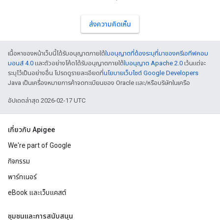
ส่งความคิดเห็น
เนื้อหาของหน้าเว็บนี้ได้รับอนุญาตภายใต้
ใบอนุญาตที่ต้องระบุที่มาของครีเอทีฟคอม
มอนส์ 4.0
และตัวอย่างโค้ดได้รับอนุญาตภายใต้
ใบอนุญาต Apache 2.0
เว้นแต่จะ
ระบุไว้เป็นอย่างอื่น โปรดดูรายละเอียดที่
นโยบายเว็บไซต์ Google Developers
Java เป็นเครื่องหมายการค้าจดทะเบียนของ Oracle และ/หรือบริษัทในเครือ
อัปเดตล่าสุด 2026-02-17 UTC
เกี่ยวกับ Apigee
We're part of Google
กิจกรรม
พาร์ทเนอร์
eBook และเว็บแคสต์
ชุมชนและการสนับสนุน