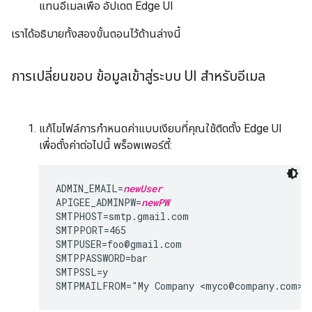
แทนอีเมลเพื่อ อัปเดต Edge UI
เราได้อธิบายทั้งสองขั้นตอนไว้ด้านล่างนี้
การเปลี่ยนขอบ ข้อมูลเข้าสู่ระบบ UI สำหรับอีเมล
แก้ไขไฟล์การกำหนดค่าแบบเงียบที่คุณใช้ติดตั้ง Edge UI
เพื่อตั้งค่าต่อไปนี้ พร็อพเพอร์ตี้:
ADMIN_EMAIL=
newUser
APIGEE_ADMINPW=
newPW
SMTPHOST=smtp.gmail.com

SMTPPORT=465

SMTPUSER=foo@gmail.com

SMTPPASSWORD=bar

SMTPSSL=y

SMTPMAILFROM="My Company <myco@company.com>"