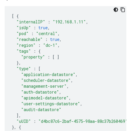
[
{
"internalIP"
:
"192.168.1.11"
,
"isUp"
:
true
,
"pod"
:
"central"
,
"reachable"
:
true
,
"region"
:
"dc-1"
,
"tags"
:
{
"property"
:
[
]
},
"type"
:
[
"application-datastore"
,
"scheduler-datastore"
,
"management-server"
,
"auth-datastore"
,
"apimodel-datastore"
,
"user-settings-datastore"
,
"audit-datastore"
],
"uUID"
:
"d4bc87c6-2baf-4575-98aa-88c37b260469"
},
{